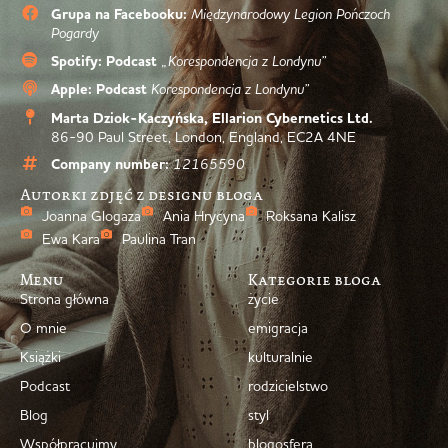
Grupa na Facebooku:
Międzynarodowy Legion Pończoch
Pogardy
Spotify: Podcast
„Korespondencja z Londynu”
Apple: Podcast
Korespondencja z Londynu”
Marta Dziok-Kaczyńska, Ellarion Cybernetics Ltd.
86-90 Paul Street, London, England, EC2A 4NE
Company number:
12165590
Autorki zdjęć z designu bloga
Joanna Glogaza
Ania Hrycyna
Roksana Kalisz
Ewa Kara
Paulina Tran
Menu
Kategorie bloga
Strona główna
życie
O mnie
emigracja
Książki
kulturalnie
Podcast
rodzicielstwo
Blog
styl
Współpracujmy
blogosfera