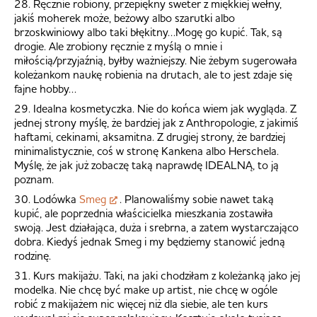
28. Ręcznie robiony, przepiękny sweter z miękkiej wełny,
jakiś moherek może, beżowy albo szarutki albo
brzoskwiniowy albo taki błękitny…Mogę go kupić. Tak, są
drogie. Ale zrobiony ręcznie z myślą o mnie i
miłością/przyjaźnią, byłby ważniejszy. Nie żebym sugerowała
koleżankom naukę robienia na drutach, ale to jest zdaje się
fajne hobby…
29. Idealna kosmetyczka. Nie do końca wiem jak wygląda. Z
jednej strony myślę, że bardziej jak z Anthropologie, z jakimiś
haftami, cekinami, aksamitna. Z drugiej strony, że bardziej
minimalistycznie, coś w stronę Kankena albo Herschela.
Myślę, że jak już zobaczę taką naprawdę IDEALNĄ, to ją
poznam.
30. Lodówka
Smeg
. Planowaliśmy sobie nawet taką
kupić, ale poprzednia właścicielka mieszkania zostawiła
swoją. Jest działająca, duża i srebrna, a zatem wystarczająco
dobra. Kiedyś jednak Smeg i my będziemy stanowić jedną
rodzinę.
31. Kurs makijażu. Taki, na jaki chodziłam z koleżanką jako jej
modelka. Nie chcę być make up artist, nie chcę w ogóle
robić z makijażem nic więcej niż dla siebie, ale ten kurs