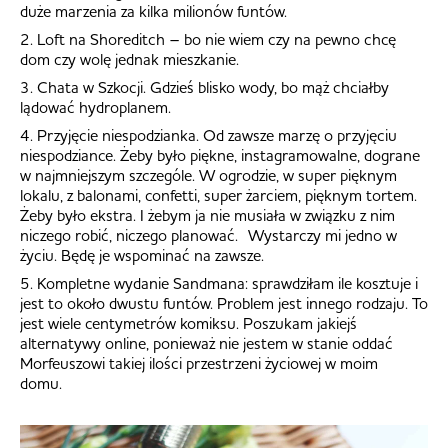
duże marzenia za kilka milionów funtów.
2. Loft na Shoreditch – bo nie wiem czy na pewno chcę
dom czy wolę jednak mieszkanie.
3. Chata w Szkocji. Gdzieś blisko wody, bo mąż chciałby
lądować hydroplanem.
4. Przyjęcie niespodzianka. Od zawsze marzę o przyjęciu
niespodziance. Żeby było piękne, instagramowalne, dograne
w najmniejszym szczególe. W ogrodzie, w super pięknym
lokalu, z balonami, confetti, super żarciem, pięknym tortem.
Żeby było ekstra. I żebym ja nie musiała w związku z nim
niczego robić, niczego planować. Wystarczy mi jedno w
życiu. Będę je wspominać na zawsze.
5. Kompletne wydanie Sandmana: sprawdziłam ile kosztuje i
jest to około dwustu funtów. Problem jest innego rodzaju. To
jest wiele centymetrów komiksu. Poszukam jakiejś
alternatywy online, ponieważ nie jestem w stanie oddać
Morfeuszowi takiej ilości przestrzeni życiowej w moim
domu.