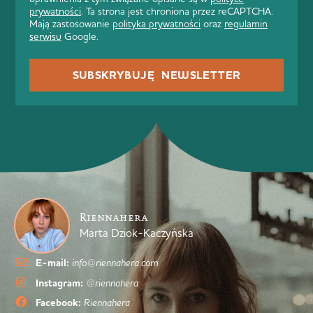
prywatności
. Ta strona jest chroniona przez reCAPTCHA.
Mają zastosowanie
polityka prywatności
oraz
regulamin
serwisu
Google.
SUBSKRYBUJĘ NEWSLETTER
Riennahera
Marta Dziok-Kaczyńska
E-mail:
info@riennahera.com
Instagram:
@riennahera
Facebook:
Riennahera