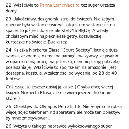
22. Właściwie to
Panna Lemoniada
też super urządza
domy.
23. Jakościowy, designerski strój do ćwiczeń. Nie żebym
obecnie była w stanie ćwiczyć, jak jestem w stanie iść na
spacer to już jest dobrze, ale KIEDYŚ BĘDĘ. A wtedy
chciałabym mieć najpiękniejsze getry, koszuleczkę i
kurteczkę na świecie. Buciki też.
24. Książka Norberta Eliasa “Court Society”. Istnieje duża
szansa, że znam ją niemal na pamięć, zważywszy, że pisałam
w oparciu o nią pracę magisterską, niemniej czuję potrzebę
posiadania jej. Właściwie to spojrzałam na amazonie i jest
dostępna, kosztuje, w zależności od wydania, od 28 do 40
funtów.
Coś czuję, że jeszcze dzisiaj ją kupię. ( Chyba chcę więcej
książek Norberta Eliasa, ale nie wiem jeszcze dokładnie
które. )
25. Obiektyw do Olympus Pen 25 1.8. Nie żebym nie robiła
więcej zdjęć telefonem niż aparatem, ale może ten obiektyw
by mnie zmotywował…
26. Wizyta u takiego naprawdę wykoksowanego super