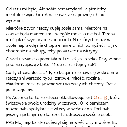
Od razu mi lepiej. Ale sobie pomarzyłam! Ile pieniędzy
mentalnie wydałam. A najlepsze, że naprawdę ich nie
wydałam.
Niektóre z tych rzeczy kupię sobie sama. Niektóre na
zawsze będą marzeniami i w ogóle mnie to nie boli. Trzeba
mieć jakieś wymarzone zachcianki. Niektórych może w
ogóle naprawdę nie chcę, ale fajnie o nich pomyśleć. To jak
chodzenie na zakupy, żeby popatrzeć na witryny.
O wielu pewnie zapomniałam. I to też jest spoko. Przypomnę
je sobie i zapiszę z boku. Może na następny rok?
Co Ty chcesz dostać? Tylko błagam, nie baw się w skromne
rzeczy ani wartości typu “zdrowie, miłość, rodzina”.
Wiadomo, że są najważniejsze i wszyscy ich chcemy. Dzisiaj
pofantazjujmy.
PS Autorką tortu ze zdjęcia okładkowego jest
Olga
, która
świętowała swoje urodziny w czerwcu. O ile pamiętam,
można było spotykać się wtedy w sześć osób. Tort był
pyszny i jadłabym go bardzo. I zazdroszczę sześciu osób…
PPS Mój mąż bardzo ucieszył się na wieść o tym wpisie. Bo