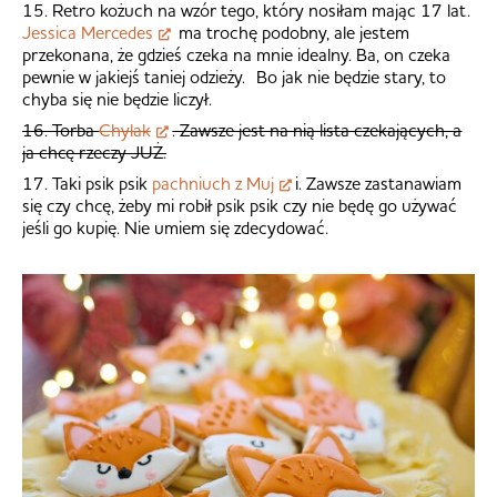
15. Retro kożuch na wzór tego, który nosiłam mając 17 lat.
Jessica Mercedes
ma trochę podobny, ale jestem
przekonana, że gdzieś czeka na mnie idealny. Ba, on czeka
pewnie w jakiejś taniej odzieży. Bo jak nie będzie stary, to
chyba się nie będzie liczył.
16. Torba
Chylak
. Zawsze jest na nią lista czekających, a
ja chcę rzeczy JUŻ.
17. Taki psik psik
pachniuch z Muj
i. Zawsze zastanawiam
się czy chcę, żeby mi robił psik psik czy nie będę go używać
jeśli go kupię. Nie umiem się zdecydować.