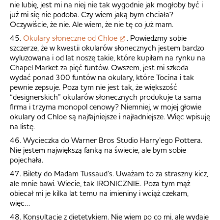
nie lubię, jest mi na niej nie tak wygodnie jak mogłoby być i
już mi się nie podoba. Czy wiem jaką bym chciała?
Oczywiście, że nie. Ale wiem, że nie tę co już mam.
45.
Okulary słoneczne od Chloe
. Powiedzmy sobie
szczerze, że w kwestii okularów słonecznych jestem bardzo
wyluzowana i od lat noszę takie, które kupiłam na rynku na
Chapel Market za pięć funtów. Owszem, jest mi szkoda
wydać ponad 300 funtów na okulary, które Tocina i tak
pewnie zepsuje. Poza tym nie jest tak, że większość
“designerskich” okularów słonecznych produkuje ta sama
firma i trzyma monopol cenowy? Niemniej, w mojej głowie
okulary od Chloe są najfajniejsze i najładniejsze. Więc wpisuję
na listę.
46. Wycieczka do Warner Bros Studio Harry’ego Pottera.
Nie jestem największą fanką na świecie, ale bym sobie
pojechała.
47. Bilety do Madam Tussaud’s. Uważam to za straszny kicz,
ale mnie bawi. Wiecie, tak IRONICZNIE. Poza tym mąż
obiecał mi je kilka lat temu na imieniny i wciąż czekam,
więc…
48. Konsultacje z dietetykiem. Nie wiem po co mi, ale wydaje