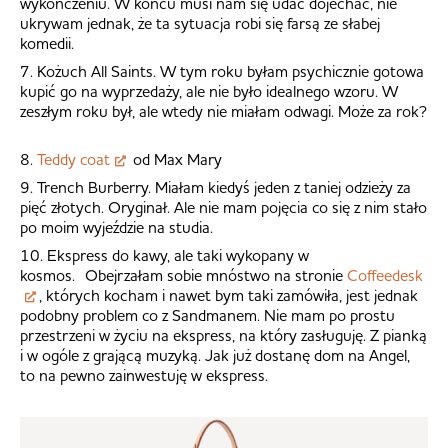
wykończeniu. W końcu musi nam się udać dojechać, nie
ukrywam jednak, że ta sytuacja robi się farsą ze słabej
komedii.
7. Kożuch All Saints. W tym roku byłam psychicznie gotowa
kupić go na wyprzedaży, ale nie było idealnego wzoru. W
zeszłym roku był, ale wtedy nie miałam odwagi. Może za rok?
8.
Teddy coat
od Max Mary
9. Trench Burberry. Miałam kiedyś jeden z taniej odzieży za
pięć złotych. Oryginał. Ale nie mam pojęcia co się z nim stało
po moim wyjeździe na studia.
10. Ekspress do kawy, ale taki wykopany w
kosmos. Obejrzałam sobie mnóstwo na stronie
Coffeedesk
, których kocham i nawet bym taki zamówiła, jest jednak
podobny problem co z Sandmanem. Nie mam po prostu
przestrzeni w życiu na ekspress, na który zasługuję. Z pianką
i w ogóle z grającą muzyką. Jak już dostanę dom na Angel,
to na pewno zainwestuję w ekspress.