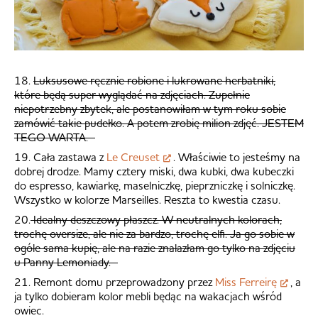
18.
Luksusowe ręcznie robione i lukrowane herbatniki,
które będą super wyglądać na zdjęciach. Zupełnie
niepotrzebny zbytek, ale postanowiłam w tym roku sobie
zamówić takie pudełko. A potem zrobię milion zdjęć. JESTEM
TEGO WARTA.
19. Cała zastawa z
Le Creuset
. Właściwie to jesteśmy na
dobrej drodze. Mamy cztery miski, dwa kubki, dwa kubeczki
do espresso, kawiarkę, maselniczkę, pieprzniczkę i solniczkę.
Wszystko w kolorze Marseilles. Reszta to kwestia czasu.
20.
Idealny deszczowy płaszcz. W neutralnych kolorach,
trochę oversize, ale nie za bardzo, trochę elfi. Ja go sobie w
ogóle sama kupię, ale na razie znalazłam go tylko na zdjęciu
u Panny Lemoniady.
21. Remont domu przeprowadzony przez
Miss Ferreirę
, a
ja tylko dobieram kolor mebli będąc na wakacjach wśród
owiec.