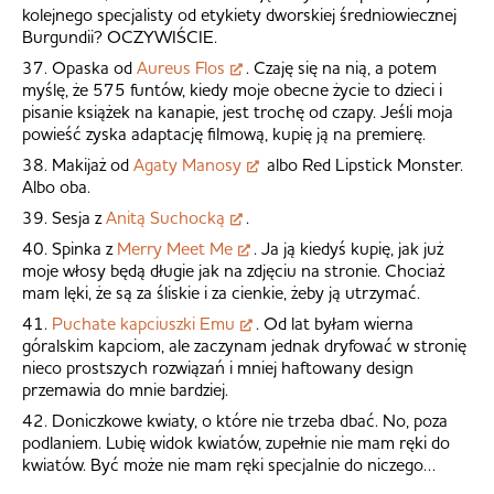
kolejnego specjalisty od etykiety dworskiej średniowiecznej
Burgundii? OCZYWIŚCIE.
37. Opaska od
Aureus Flos
. Czaję się na nią, a potem
myślę, że 575 funtów, kiedy moje obecne życie to dzieci i
pisanie książek na kanapie, jest trochę od czapy. Jeśli moja
powieść zyska adaptację filmową, kupię ją na premierę.
38. Makijaż od
Agaty Manosy
albo Red Lipstick Monster.
Albo oba.
39. Sesja z
Anitą Suchocką
.
40. Spinka z
Merry Meet Me
. Ja ją kiedyś kupię, jak już
moje włosy będą długie jak na zdjęciu na stronie. Chociaż
mam lęki, że są za śliskie i za cienkie, żeby ją utrzymać.
41.
Puchate kapciuszki Emu
. Od lat byłam wierna
góralskim kapciom, ale zaczynam jednak dryfować w stronię
nieco prostszych rozwiązań i mniej haftowany design
przemawia do mnie bardziej.
42. Doniczkowe kwiaty, o które nie trzeba dbać. No, poza
podlaniem. Lubię widok kwiatów, zupełnie nie mam ręki do
kwiatów. Być może nie mam ręki specjalnie do niczego…