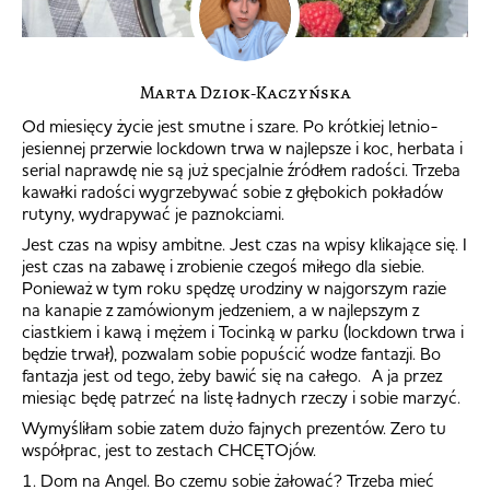
Marta Dziok-Kaczyńska
Od miesięcy życie jest smutne i szare. Po krótkiej letnio-
jesiennej przerwie lockdown trwa w najlepsze i koc, herbata i
serial naprawdę nie są już specjalnie źródłem radości. Trzeba
kawałki radości wygrzebywać sobie z głębokich pokładów
rutyny, wydrapywać je paznokciami.
Jest czas na wpisy ambitne. Jest czas na wpisy klikające się. I
jest czas na zabawę i zrobienie czegoś miłego dla siebie.
Ponieważ w tym roku spędzę urodziny w najgorszym razie
na kanapie z zamówionym jedzeniem, a w najlepszym z
ciastkiem i kawą i mężem i Tocinką w parku (lockdown trwa i
będzie trwał), pozwalam sobie popuścić wodze fantazji. Bo
fantazja jest od tego, żeby bawić się na całego. A ja przez
miesiąc będę patrzeć na listę ładnych rzeczy i sobie marzyć.
Wymyśliłam sobie zatem dużo fajnych prezentów. Zero tu
współprac, jest to zestach CHCĘTOjów.
1. Dom na Angel. Bo czemu sobie żałować? Trzeba mieć