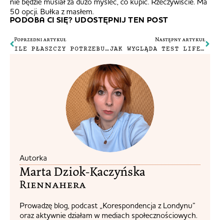
nie będzie musiał za dużo myśleć, co kupić. Rzeczywiście. Ma
50 opcji. Bułka z masłem.
PODOBA CI SIĘ? UDOSTĘPNIJ TEN POST
Poprzedni artykuł
Następny artykuł
ILE PŁASZCZY POTRZEBUJE CZŁOWIEK?
JAK WYGLĄDA TEST LIFE IN THE UK?
Autorka
Marta Dziok-Kaczyńska
Riennahera​
Prowadzę blog, podcast „Korespondencja z Londynu”
oraz aktywnie działam w mediach społecznościowych.