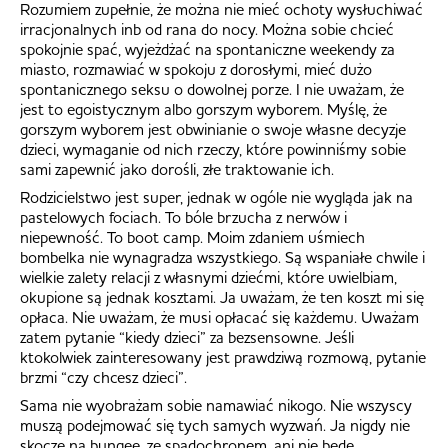
Rozumiem zupełnie, że można nie mieć ochoty wysłuchiwać
irracjonalnych inb od rana do nocy. Można sobie chcieć
spokojnie spać, wyjeżdżać na spontaniczne weekendy za
miasto, rozmawiać w spokoju z dorosłymi, mieć dużo
spontanicznego seksu o dowolnej porze. I nie uważam, że
jest to egoistycznym albo gorszym wyborem. Myślę, że
gorszym wyborem jest obwinianie o swoje własne decyzje
dzieci, wymaganie od nich rzeczy, które powinniśmy sobie
sami zapewnić jako dorośli, złe traktowanie ich.
Rodzicielstwo jest super, jednak w ogóle nie wygląda jak na
pastelowych fociach. To bóle brzucha z nerwów i
niepewność. To boot camp. Moim zdaniem uśmiech
bombelka nie wynagradza wszystkiego. Są wspaniałe chwile i
wielkie zalety relacji z własnymi dziećmi, które uwielbiam,
okupione są jednak kosztami. Ja uważam, że ten koszt mi się
opłaca. Nie uważam, że musi opłacać się każdemu. Uważam
zatem pytanie “kiedy dzieci” za bezsensowne. Jeśli
ktokolwiek zainteresowany jest prawdziwą rozmową, pytanie
brzmi “czy chcesz dzieci”.
Sama nie wyobrażam sobie namawiać nikogo. Nie wszyscy
muszą podejmować się tych samych wyzwań. Ja nigdy nie
skoczę na bungee, ze spadochronem, ani nie będę