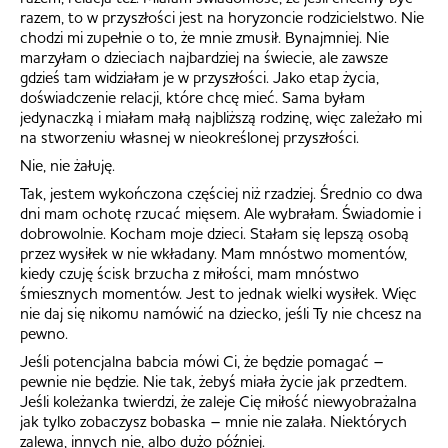
razem, to w przyszłości jest na horyzoncie rodzicielstwo. Nie
chodzi mi zupełnie o to, że mnie zmusił. Bynajmniej. Nie
marzyłam o dzieciach najbardziej na świecie, ale zawsze
gdzieś tam widziałam je w przyszłości. Jako etap życia,
doświadczenie relacji, które chcę mieć. Sama byłam
jedynaczką i miałam małą najbliższą rodzinę, więc zależało mi
na stworzeniu własnej w nieokreślonej przyszłości.
Nie, nie żałuję.
Tak, jestem wykończona częściej niż rzadziej. Średnio co dwa
dni mam ochotę rzucać mięsem. Ale wybrałam. Świadomie i
dobrowolnie. Kocham moje dzieci. Stałam się lepszą osobą
przez wysiłek w nie wkładany. Mam mnóstwo momentów,
kiedy czuję ścisk brzucha z miłości, mam mnóstwo
śmiesznych momentów. Jest to jednak wielki wysiłek. Więc
nie daj się nikomu namówić na dziecko, jeśli Ty nie chcesz na
pewno.
Jeśli potencjalna babcia mówi Ci, że będzie pomagać –
pewnie nie będzie. Nie tak, żebyś miała życie jak przedtem.
Jeśli koleżanka twierdzi, że zaleje Cię miłość niewyobrażalna
jak tylko zobaczysz bobaska – mnie nie zalała. Niektórych
zalewa, innych nie, albo dużo później.