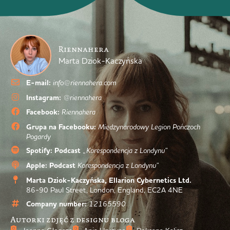
Riennahera
Marta Dziok-Kaczyńska
E-mail:
info@riennahera.com
Instagram:
@riennahera
Facebook:
Riennahera
Grupa na Facebooku:
Międzynarodowy Legion Pończoch
Pogardy
Spotify: Podcast
„Korespondencja z Londynu”
Apple: Podcast
Korespondencja z Londynu”
Marta Dziok-Kaczyńska, Ellarion Cybernetics Ltd.
86-90 Paul Street, London, England, EC2A 4NE
Company number:
12165590
Autorki zdjęć z designu bloga