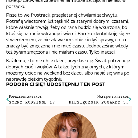
małego człowieka zapewnieniem sobie szczęścia nie jest w
porządku.
Piszę to we frustracji, przeplatanej chwilami zachwytu.
Potrafię wieczorem już tęsknić za starymi dobrymi czasami,
które właśnie trwają, żeby od rana budzić się wkurzona, bo
ktoś się na mnie wdrapuje i wierci. Bardzo identyfikuję się ze
stwierdzeniem, że nie zdawałam sobie kiedyś sprawy, co to
znaczy być zmęczoną i nie mieć czasu. Jednocześnie wtedy
też byłam zmęczona i nie miałam czasu. Tylko inaczej.
Każdemu, kto nie chce dzieci, przyklaskuję. Świat potrzebuje
dobrych cioć i wujków. A także tych znajomych, z którymi
możemy uciec na weekend bez dzieci, albo napić się wina po
naprawdę ciężkim tygodniu.
PODOBA CI SIĘ? UDOSTĘPNIJ TEN POST
Poprzedni artykuł
Następny artykuł
SCENY RODZINNE 17
MIESIĘCZNIK POGARDY 3/2024