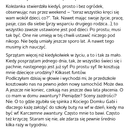
Koleżanka stwierdziła kiedyś, prosto i bez ogródek,
obserwując nas przez weekend – “teraz wszystko kręci się
wam wokół dzieci, co?”. Tak. Nawet mając swoje życie, pracę,
pasje, czas dla siebie (przy wsparciu drugiego rodzica…), to
wszystko zawsze ustawione jest pod dzieci. Po prostu, musi
tak być. One nie umieją w tej chwili ustawić niczego pod
nikogo. Nie będą umiały jeszcze sporo lat. A nawet tego
musimy ich nauczyć.
Sprzątam więcej niż kiedykolwiek w życiu, a to i tak za mało.
Kiedy posprzątam jednego dnia, tak, że wszystko świeci się i
pachnie, następnego jest już syf. Po prostu syf. Ile kosztują
mnie dziecięce urodziny? Kilkaset funtów.
Podliczyłam dzisiaj w głowie i wychodzi mi, że przedszkole
kosztowało nas na pewno jeden nowy samochód. Może dwa.
A jeszcze nie koniec, czekają nas jeszcze dwa lata płacenia. O
co mam w domu awantury? Pieniądze? Sceny zazdrości?
Nie. O to gdzie zgubiła się spinka z Kociego Domku Gabi i
dlaczego każę założyć do szkoły buty na wf w dzień, kiedy ma
być wf. Karczemne awantury. Często mnie to bawi. Często
też krzyczę. Staram się nie, ale zdarza się pewnie średnio
kilka razy w tygodniu.