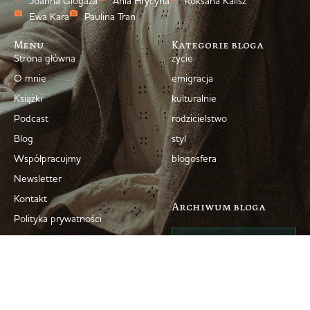
Joanna Glogaza
Ania Hrycyna
Roksana Kalisz
Ewa Kara
Paulina Tran
Menu
Kategorie bloga
Strona główna
życie
O mnie
emigracja
Książki
kulturalnie
Podcast
rodzicielstwo
Blog
styl
Współpracujmy
blogosfera
Newsletter
Kontakt
Archiwum bloga
Polityka prywatności