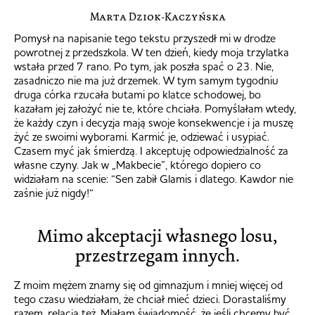
Marta Dziok-Kaczyńska
Pomysł na napisanie tego tekstu przyszedł mi w drodze
powrotnej z przedszkola. W ten dzień, kiedy moja trzylatka
wstała przed 7 rano. Po tym, jak poszła spać o 23. Nie,
zasadniczo nie ma już drzemek. W tym samym tygodniu
druga córka rzucała butami po klatce schodowej, bo
kazałam jej założyć nie te, które chciała. Pomyślałam wtedy,
że każdy czyn i decyzja mają swoje konsekwencje i ja muszę
żyć ze swoimi wyborami. Karmić je, odziewać i usypiać.
Czasem myć jak śmierdzą. I akceptuję odpowiedzialność za
własne czyny. Jak w „Makbecie”, którego dopiero co
widziałam na scenie: “Sen zabił Glamis i dlatego. Kawdor nie
zaśnie już nigdy!“
Mimo akceptacji własnego losu,
przestrzegam innych.
Z moim mężem znamy się od gimnazjum i mniej więcej od
tego czasu wiedziałam, że chciał mieć dzieci. Dorastaliśmy
razem, relacja też. Miałam świadomość, że jeśli chcemy być