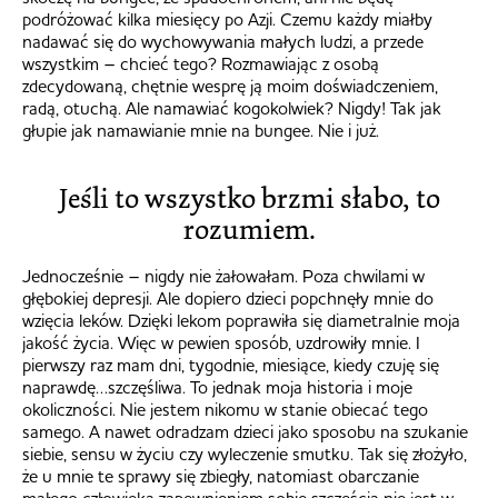
podróżować kilka miesięcy po Azji. Czemu każdy miałby
nadawać się do wychowywania małych ludzi, a przede
wszystkim – chcieć tego? Rozmawiając z osobą
zdecydowaną, chętnie wesprę ją moim doświadczeniem,
radą, otuchą. Ale namawiać kogokolwiek? Nigdy! Tak jak
głupie jak namawianie mnie na bungee. Nie i już.
Jeśli to wszystko brzmi słabo, to
rozumiem.
Jednocześnie – nigdy nie żałowałam. Poza chwilami w
głębokiej depresji. Ale dopiero dzieci popchnęły mnie do
wzięcia leków. Dzięki lekom poprawiła się diametralnie moja
jakość życia. Więc w pewien sposób, uzdrowiły mnie. I
pierwszy raz mam dni, tygodnie, miesiące, kiedy czuję się
naprawdę…szczęśliwa. To jednak moja historia i moje
okoliczności. Nie jestem nikomu w stanie obiecać tego
samego. A nawet odradzam dzieci jako sposobu na szukanie
siebie, sensu w życiu czy wyleczenie smutku. Tak się złożyło,
że u mnie te sprawy się zbiegły, natomiast obarczanie