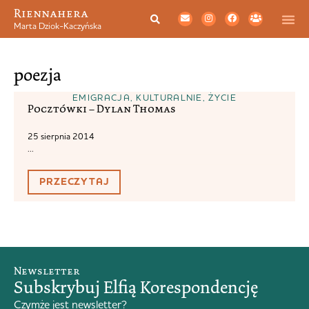
Riennahera
Marta Dziok-Kaczyńska
poezja
EMIGRACJA
,
KULTURALNIE
,
ŻYCIE
Pocztówki – Dylan Thomas
25 sierpnia 2014
...
PRZECZYTAJ
Newsletter
Subskrybuj Elfią Korespondencję
Czymże jest newsletter?