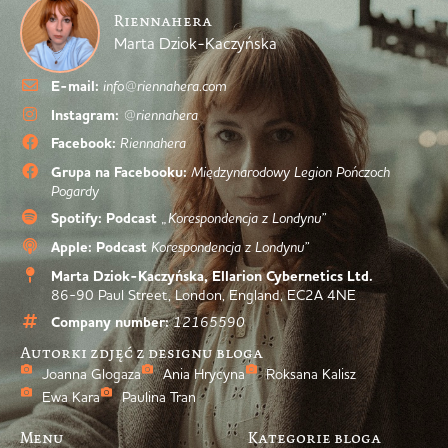
Riennahera
Marta Dziok-Kaczyńska
E-mail:
info@riennahera.com
Instagram:
@riennahera
Facebook:
Riennahera
Grupa na Facebooku:
Międzynarodowy Legion Pończoch
Pogardy
Spotify: Podcast
„Korespondencja z Londynu”
Apple: Podcast
Korespondencja z Londynu”
Marta Dziok-Kaczyńska, Ellarion Cybernetics Ltd.
86-90 Paul Street, London, England, EC2A 4NE
Company number:
12165590
Autorki zdjęć z designu bloga
Joanna Glogaza
Ania Hrycyna
Roksana Kalisz
Ewa Kara
Paulina Tran
Menu
Kategorie bloga