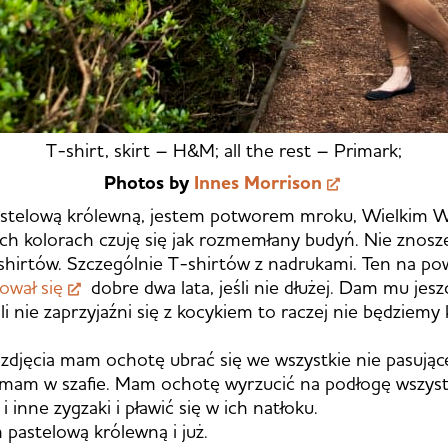
T-shirt, skirt – H&M; all the rest – Primark;
Photos by
Innes Morrison
astelową królewną, jestem potworem mroku, Wielkim 
h kolorach czuję się jak rozmemłany budyń. Nie znosz
shirtów. Szczególnie T-shirtów z nadrukami. Ten na p
ował się
dobre dwa lata, jeśli nie dłużej. Dam mu jesz
eśli nie zaprzyjaźni się z kocykiem to raczej nie będzie
 zdjęcia mam ochotę ubrać się we wszystkie nie pasując
 mam w szafie. Mam ochotę wyrzucić na podłogę wszystk
 i inne zygzaki i pławić się w ich natłoku.
 pastelową królewną i już.