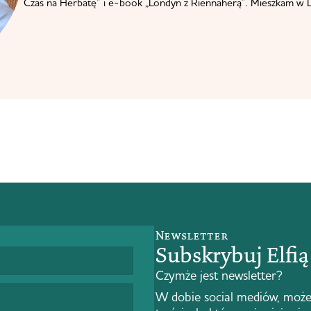
Czas na Herbatę” i e-book „Londyn z Riennaherą”. Mieszkam w L
Newsletter
Subskrybuj Elfi
Czymże jest newsletter?
W dobie social mediów, może