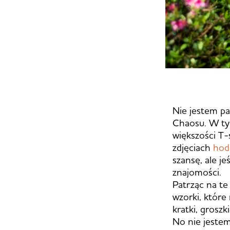
Nie jestem p
Chaosu. W tyc
większości T-
zdjęciach
hod
szansę, ale j
znajomości.
Patrząc na te
wzorki, które
kratki, groszki
No nie jestem