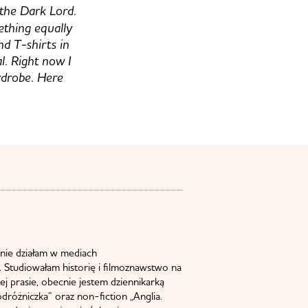
f the Dark Lord.
mething equally
nd T-shirts in
l. Right now I
ardrobe. Here
nie działam w mediach
 Studiowałam historię i filmoznawstwo na
j prasie, obecnie jestem dziennikarką
odróżniczka” oraz non-fiction „Anglia.