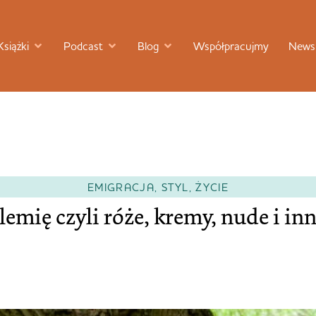
Książki
Podcast
Blog
Współpracujmy
Newsl
EMIGRACJA
,
STYL
,
ŻYCIE
lemię czyli róże, kremy, nude i in