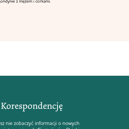
ondynie z mężem i córkami.
ą Korespondencję
sz nie zobaczyć informacji o nowych