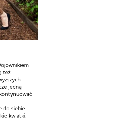
Wojownikiem
ę też
owyższych
cze jedną
my kontynuować
e do siebie
ie kwiatki,