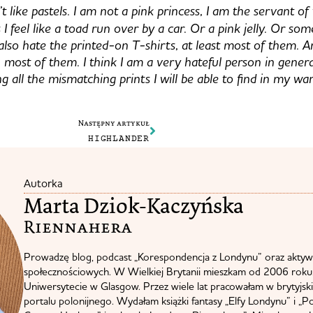
’t like pastels. I am not a pink princess, I am the servant o
s I feel like a toad run over by a car. Or a pink jelly. Or so
 also hate the printed-on T-shirts, at least most of them. A
, most of them. I think I am a very hateful person in genera
ng all the mismatching prints I will be able to find in my w
Następny artykuł
HIGHLANDER
Autorka
Marta Dziok-Kaczyńska
Riennahera​
Prowadzę blog, podcast „Korespondencja z Londynu” oraz aktyw
społecznościowych. W Wielkiej Brytanii mieszkam od 2006 roku.
Uniwersytecie w Glasgow. Przez wiele lat pracowałam w brytyjskie
portalu polonijnego. Wydałam książki fantasy „Elfy Londynu” i „P