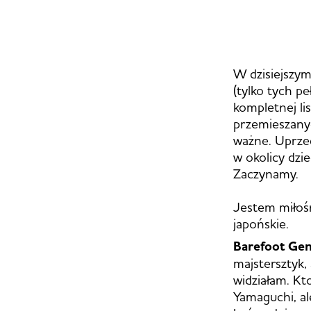
W dzisiejszym
(tylko tych 
kompletnej li
przemieszanyc
ważne. Uprzed
w okolicy dzi
Zaczynamy.
Jestem miłośn
japońskie.
Barefoot Gen
majstersztyk,
widziałam. Kt
Yamaguchi, al