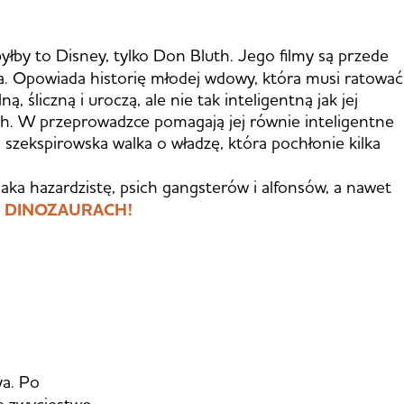
łby to Disney, tylko Don Bluth. Jego filmy są przede
a. Opowiada historię młodej wdowy, która musi ratować
 śliczną i uroczą, ale nie tak inteligentną jak jej
th. W przeprowadzce pomagają jej równie inteligentne
ie szekspirowska walka o władzę, która pochłonie kilka
ka hazardzistę, psich gangsterów i alfonsów, a nawet
O DINOZAURACH!
a. Po