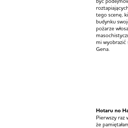
być podejmow
roztapiających
tego scenę, 
budynku swoje
pożarze włosa
masochistyczn
mi wyobrazić
Gena.
Hotaru no H
Pierwszy raz w
że pamiętałam