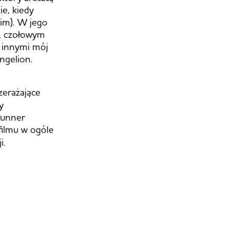
e, kiedy
kim). W jego
i, czołowym
y innymi mój
ngelion.
zerażające
y
Runner
filmu w ogóle
i.