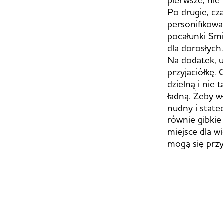
pierwsze, nie
Po drugie, cz
personifikowa
pocałunki Smi
dla dorosłych.
Na dodatek, u
przyjaciółkę.
dzielną i nie 
ładną. Żeby w
nudny i statec
równie gibkie
miejsce dla wi
mogą się przyj