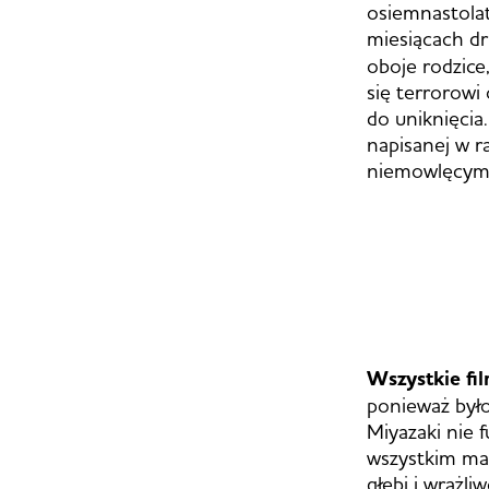
osiemnastolat
miesiącach dr
oboje rodzice
się terrorowi 
do uniknięcia
napisanej w r
niemowlęcym p
Wszystkie fi
ponieważ było
Miyazaki nie 
wszystkim ma
głębi i wrażl