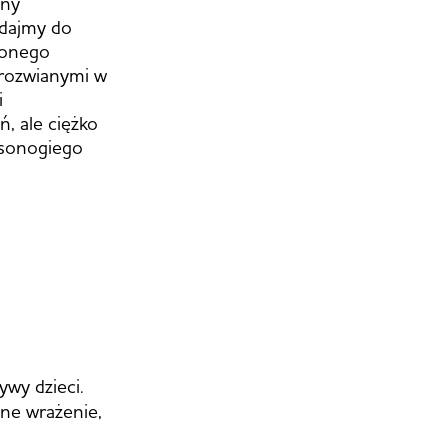
eny
odajmy do
lonego
 rozwianymi w
i
, ale ciężko
osonogiego
wy dzieci.
lne wrażenie,