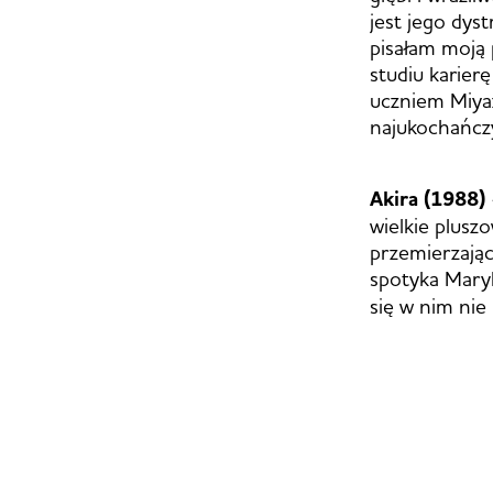
jest jego dys
pisałam moją 
studiu karier
uczniem Miyaz
najukochańcz
Akira (1988)
wielkie plusz
przemierzając
spotyka Mary
się w nim nie