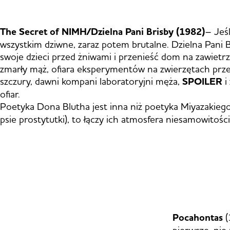
The Secret of NIMH/Dzielna Pani Brisby (1982)
– Jeś
wszystkim dziwne, zaraz potem brutalne. Dzielna Pani 
swoje dzieci przed żniwami i przenieść dom na zawietrzną
zmarły mąż, ofiara eksperymentów na zwierzętach prze
szczury, dawni kompani laboratoryjni męża,
SPOILER
i
ofiar.
Poetyka Dona Blutha jest inna niż poetyka Miyazakieg
psie prostytutki), to łączy ich atmosfera niesamowitośc
Pocahontas
(