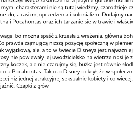
 ma szczęśliwego zakończenia, a jedynie gorzkie moraln
arnymi charakterami nie są tutaj wiedźmy, czarodzieje c
ne zło, a rasizm, uprzedzenia i kolonializm. Dodajmy n
tha i Pocahontas oraz ich tarzanie się w trawie i właśc
waga, bo można spaść z krzesła z wrażenia, główna bo
 Co prawda zajmującą niższą pozycję społeczną w plemien
tak wyjątkową, ale, a to w świecie Disneya jest najważnie
łosy nie powiewały jej uwodzicielsko na wietrze nosi je 
zny koczek, ale nie czarujmy się, buźka jest równie słodk
 co u Pocahontas. Tak oto Disney odkrył, że w społeczno
ęcej niż jednej atrakcyjnej seksualnie kobiety i co więcej,
aźnić. Czapki z głów.