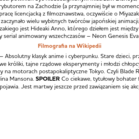
trybutorem na Zachodzie (a przynajmniej był w momenci
pracę licencjacką z filmoznawstwa, oczywiście o Miyaza
ę zaczynało wielu wybitnych twórców japońskiej animacj
akiego jest Hideaki Anno, którego dziełem jest międz
y serial animowany wszechczasów – Neon Genesis Eva
Filmografia na Wikipedii
– Absolutny klasyk anime i cyberpunku. Stare dzieci, pr
owe króliki, tajne rządowe eksperymenty i młodzi chłopc
y na motorach postapokaliptyczne Tokyo. Czyli Blade 
lina Mansona.
SPOILER
Co ciekawe, tytułowy bohater 
 pojawia. Jest martwy jeszcze przed zawiązaniem się akcj