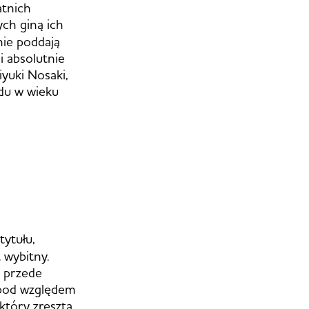
atnich
ch giną ich
nie poddają
i absolutnie
iyuki Nosaki,
odu w wieku
ytułu,
 wybitny.
e przede
 pod względem
który zresztą