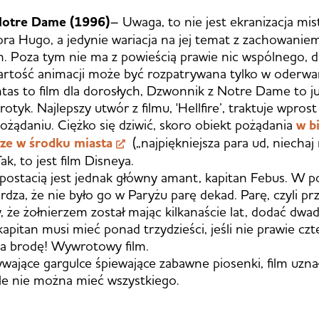
Notre Dame (1996)
– Uwaga, to nie jest ekranizacja mis
ora Hugo, a jedynie wariacja na jej temat z zachowanie
on. Poza tym nie ma z powieścią prawie nic wspólnego, 
artość animacji może być rozpatrywana tylko w oderwan
tas to film dla dorosłych, Dzwonnik z Notre Dame to ju
otyk. Najlepszy utwór z filmu, 'Hellfire’, traktuje wpros
ożądaniu. Ciężko się dziwić, skoro obiekt pożądania
w b
rze w środku miasta
(„najpiękniejsza para ud, niecha
k, to jest film Disneya.
postacią jest jednak główny amant, kapitan Febus. W 
rdza, że nie było go w Paryżu parę dekad. Parę, czyli pr
 że żołnierzem został mając kilkanaście lat, dodać dwadz
apitan musi mieć ponad trzydzieści, jeśli nie prawie czter
a brodę! Wywrotowy film.
wające gargulce śpiewające zabawne piosenki, film uzn
le nie można mieć wszystkiego.