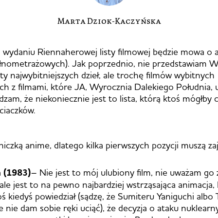
Marta Dziok-Kaczyńska
 wydaniu Riennaherowej listy filmowej będzie mowa o 
pełnometrażowych). Jak poprzednio, nie przedstawiam 
sty najwybitniejszych dzieł, ale trochę filmów wybitnych
h z filmami, które JA, Wyrocznia Dalekiego Południa,
zam, że niekoniecznie jest to lista, którą ktoś mógłby 
eciaczków.
iczką anime, dlatego kilka pierwszych pozycji muszą zaj
 (1983)
– Nie jest to mój ulubiony film, nie uważam go 
 ale jest to na pewno najbardziej wstrząsająca animacja, 
oś kiedyś powiedział (sądzę, że Sumiteru Yaniguchi alb
e nie dam sobie ręki uciąć), że decyzja o ataku nuklea