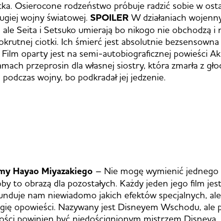
ka. Osierocone rodzeństwo próbuje radzić sobie w ost
ugiej wojny światowej.
SPOILER
W działaniach wojenny
, ale Seita i Setsuko umierają bo nikogo nie obchodzą i 
okrutnej ciotki. Ich śmierć jest absolutnie bezsensowna 
. Film oparty jest na semi-autobiograficznej powieści Ak
amach przeprosin dla własnej siostry, która zmarła z gł
odczas wojny, bo podkradał jej jedzenie.
lmy Hayao Miyazakiego
– Nie mogę wymienić jednego t
by to obrazą dla pozostałych. Każdy jeden jego film jest
funduje nam niewiadomo jakich efektów specjalnych, al
gię opowieści. Nazywany jest Disneyem Wschodu, ale
iwości powinien być niedoścignionym mistrzem Disneya, 