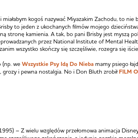
li miałabym kogoś nazywać Miyazakim Zachodu, to nie by
Brisby to jeden z ukochanych filmów mojego dzieciństw
 stronę kamienia. A tak, bo pani Brisby jest myszą polną,
prowadzanych przez National Institute of Mental Heal
 zanim wszystko skończy się szczęśliwie, rozegra się iśc
o (np. we
Wszystkie Psy Idą Do Nieba
mamy psiego łajda
i, grozy i pewna nostalgia. No i Don Bluth zrobił
FILM 
1995) – Z wielu względów przełomowa animacja Disney