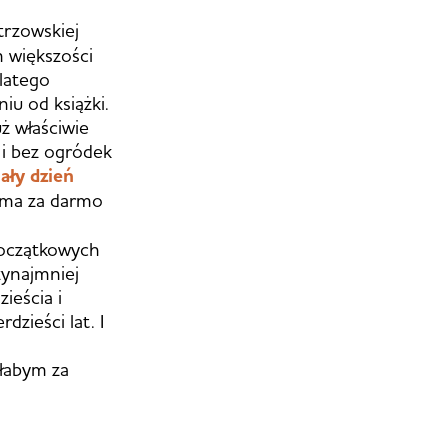
trzowskiej
m większości
dlatego
iu od książki.
ż właściwie
t i bez ogródek
iały dzień
j ma za darmo
początkowych
zynajmniej
ieścia i
dzieści lat. I
ałabym za