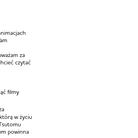
animacjach
Wam
 uważam za
chcieć czytać
ąć filmy
za
którą w życiu
o Tsutomu
rnym powinna