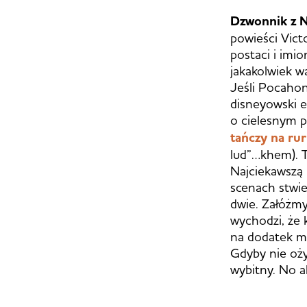
Dzwonnik z 
powieści Vict
postaci i imi
jakakolwiek w
Jeśli Pocahon
disneyowski er
o cielesnym p
tańczy na ru
lud”…khem). Ta
Najciekawszą 
scenach stwie
dwie. Załóżmy,
wychodzi, że k
na dodatek m
Gdyby nie oży
wybitny. No a