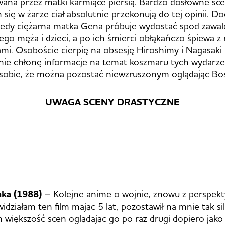
ana przez matki karmiące piersią. Bardzo dosłowne sc
 się w żarze ciał absolutnie przekonują do tej opinii. D
kiedy ciężarna matka Gena próbuje wydostać spod zawa
go męża i dzieci, a po ich śmierci obłąkańczo śpiewa z
mi. Osoboście cierpię na obsesję Hiroshimy i Nagasaki 
ie chłonę informacje na temat koszmaru tych wydarzeń
 sobie, że można pozostać niewzruszonym oglądając B
UWAGA SCENY DRASTYCZNE
aka
(1988)
– Kolejne anime o wojnie, znowu z perspekty
idziałam ten film mając 5 lat, pozostawił na mnie tak si
 większość scen oglądając go po raz drugi dopiero jako