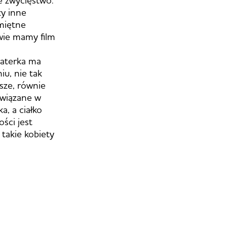
e zwycięstwo.
zy inne
amiętne
iwie mamy film
haterka ma
iu, nie tak
jsze, równie
związane w
a, a ciałko
ści jest
 takie kobiety