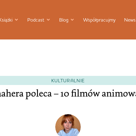
Książki
Podcast
Blog
Współpracujmy
Newsl
KULTURALNIE
ahera poleca – 10 filmów animo