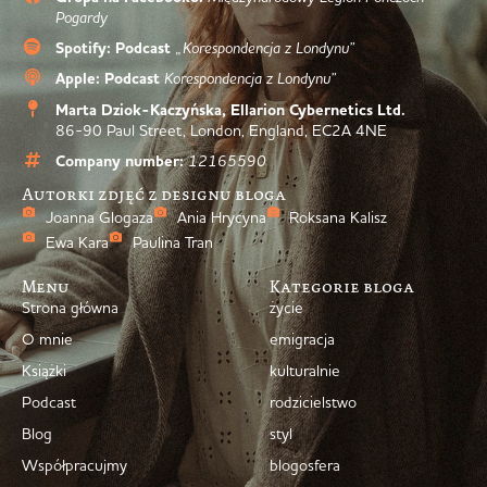
Pogardy
Spotify: Podcast
„Korespondencja z Londynu”
Apple: Podcast
Korespondencja z Londynu”
Marta Dziok-Kaczyńska, Ellarion Cybernetics Ltd.
86-90 Paul Street, London, England, EC2A 4NE
Company number:
12165590
Autorki zdjęć z designu bloga
Joanna Glogaza
Ania Hrycyna
Roksana Kalisz
Ewa Kara
Paulina Tran
Menu
Kategorie bloga
Strona główna
życie
O mnie
emigracja
Książki
kulturalnie
Podcast
rodzicielstwo
Blog
styl
Współpracujmy
blogosfera