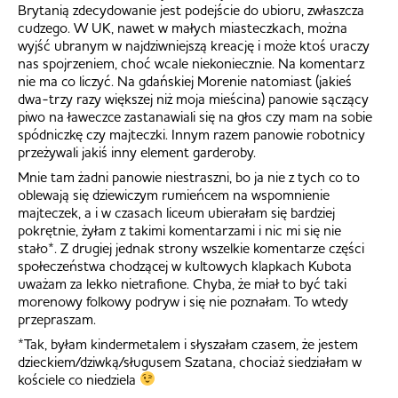
Brytanią zdecydowanie jest podejście do ubioru, zwłaszcza
cudzego. W UK, nawet w małych miasteczkach, można
wyjść ubranym w najdziwniejszą kreację i może ktoś uraczy
nas spojrzeniem, choć wcale niekoniecznie. Na komentarz
nie ma co liczyć. Na gdańskiej Morenie natomiast (jakieś
dwa-trzy razy większej niż moja mieścina) panowie sączący
piwo na ławeczce zastanawiali się na głos czy mam na sobie
spódniczkę czy majteczki. Innym razem panowie robotnicy
przeżywali jakiś inny element garderoby.
Mnie tam żadni panowie niestraszni, bo ja nie z tych co to
oblewają się dziewiczym rumieńcem na wspomnienie
majteczek, a i w czasach liceum ubierałam się bardziej
pokrętnie, żyłam z takimi komentarzami i nic mi się nie
stało*. Z drugiej jednak strony wszelkie komentarze części
społeczeństwa chodzącej w kultowych klapkach Kubota
uważam za lekko nietrafione. Chyba, że miał to być taki
morenowy folkowy podryw i się nie poznałam. To wtedy
przepraszam.
*Tak, byłam kindermetalem i słyszałam czasem, że jestem
dzieckiem/dziwką/sługusem Szatana, chociaż siedziałam w
kościele co niedziela