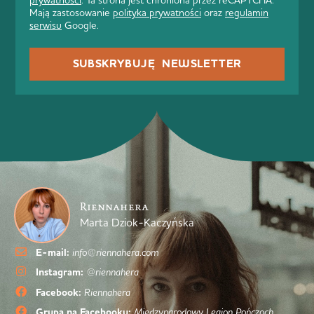
Mają zastosowanie
polityka prywatności
oraz
regulamin
serwisu
Google.
SUBSKRYBUJĘ NEWSLETTER
Riennahera
Marta Dziok-Kaczyńska
E-mail:
info@riennahera.com
Instagram:
@riennahera
Facebook:
Riennahera
Grupa na Facebooku:
Międzynarodowy Legion Pończoch