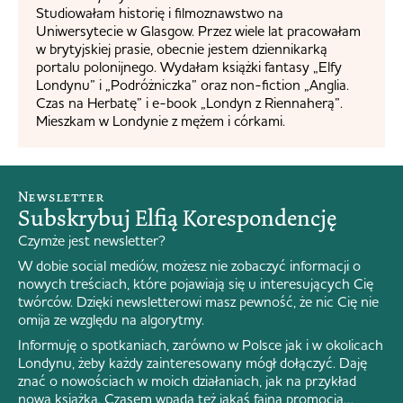
Studiowałam historię i filmoznawstwo na
Uniwersytecie w Glasgow. Przez wiele lat pracowałam
w brytyjskiej prasie, obecnie jestem dziennikarką
portalu polonijnego. Wydałam książki fantasy „Elfy
Londynu” i „Podróżniczka” oraz non-fiction „Anglia.
Czas na Herbatę” i e-book „Londyn z Riennaherą”.
Mieszkam w Londynie z mężem i córkami.
Newsletter
Subskrybuj Elfią Korespondencję
Czymże jest newsletter?
W dobie social mediów, możesz nie zobaczyć informacji o
nowych treściach, które pojawiają się u interesujących Cię
twórców. Dzięki newsletterowi masz pewność, że nic Cię nie
omija ze względu na algorytmy.
Informuję o spotkaniach, zarówno w Polsce jak i w okolicach
Londynu, żeby każdy zainteresowany mógł dołączyć. Daję
znać o nowościach w moich działaniach, jak na przykład
nowa książka. Czasem wpada też jakaś fajna promocja…