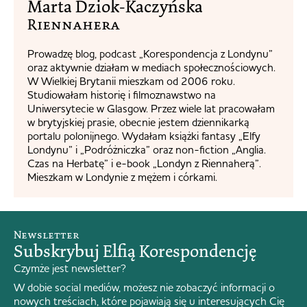
Marta Dziok-Kaczyńska
Riennahera​
Prowadzę blog, podcast „Korespondencja z Londynu”
oraz aktywnie działam w mediach społecznościowych.
W Wielkiej Brytanii mieszkam od 2006 roku.
Studiowałam historię i filmoznawstwo na
Uniwersytecie w Glasgow. Przez wiele lat pracowałam
w brytyjskiej prasie, obecnie jestem dziennikarką
portalu polonijnego. Wydałam książki fantasy „Elfy
Londynu” i „Podróżniczka” oraz non-fiction „Anglia.
Czas na Herbatę” i e-book „Londyn z Riennaherą”.
Mieszkam w Londynie z mężem i córkami.
Newsletter
Subskrybuj Elfią Korespondencję
Czymże jest newsletter?
W dobie social mediów, możesz nie zobaczyć informacji o
nowych treściach, które pojawiają się u interesujących Cię