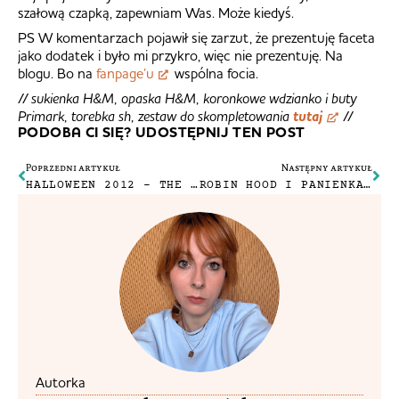
szałową czapką, zapewniam Was. Może kiedyś.
PS W komentarzach pojawił się zarzut, że prezentuję faceta
jako dodatek i było mi przykro, więc nie prezentuję. Na
blogu. Bo na
fanpage’u
wspólna focia.
// sukienka H&M, opaska H&M, koronkowe wdzianko i buty
Primark, torebka sh, zestaw do skompletowania
tutaj
//
PODOBA CI SIĘ? UDOSTĘPNIJ TEN POST
Poprzedni artykuł
Następny artykuł
HALLOWEEN 2012 – THE RING
ROBIN HOOD I PANIENKA W RAJTUZACH
Autorka