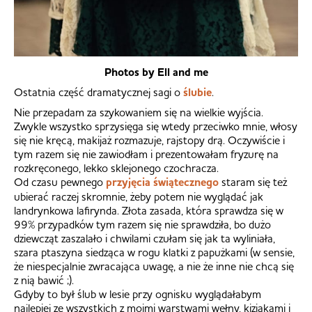
Photos by Ell and me
Ostatnia część dramatycznej sagi o
ślubie
.
Nie przepadam za szykowaniem się na wielkie wyjścia.
Zwykle wszystko sprzysięga się wtedy przeciwko mnie, włosy
się nie kręcą, makijaż rozmazuje, rajstopy drą. Oczywiście i
tym razem się nie zawiodłam i prezentowałam fryzurę na
rozkręconego, lekko sklejonego czochracza.
Od czasu pewnego
przyjęcia świątecznego
staram się też
ubierać raczej skromnie, żeby potem nie wyglądać jak
landrynkowa lafirynda. Złota zasada, która sprawdza się w
99% przypadków tym razem się nie sprawdziła, bo dużo
dziewcząt zaszalało i chwilami czułam się jak ta wyliniała,
szara ptaszyna siedząca w rogu klatki z papużkami (w sensie,
że niespecjalnie zwracająca uwagę, a nie że inne nie chcą się
z nią bawić ;).
Gdyby to był ślub w lesie przy ognisku wyglądałabym
najlepiej ze wszystkich z moimi warstwami wełny, kiziakami i