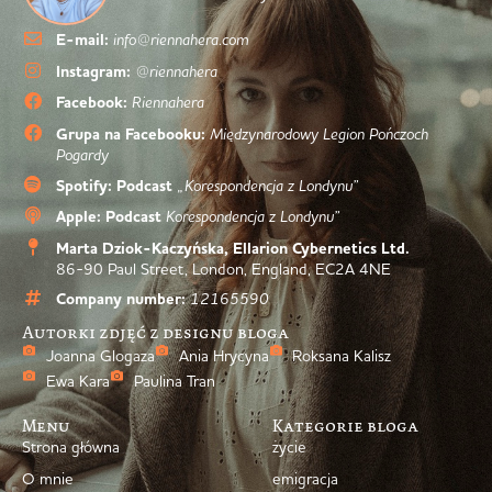
E-mail:
info@riennahera.com
Instagram:
@riennahera
Facebook:
Riennahera
Grupa na Facebooku:
Międzynarodowy Legion Pończoch
Pogardy
Spotify: Podcast
„Korespondencja z Londynu”
Apple: Podcast
Korespondencja z Londynu”
Marta Dziok-Kaczyńska, Ellarion Cybernetics Ltd.
86-90 Paul Street, London, England, EC2A 4NE
Company number:
12165590
Autorki zdjęć z designu bloga
Joanna Glogaza
Ania Hrycyna
Roksana Kalisz
Ewa Kara
Paulina Tran
Menu
Kategorie bloga
Strona główna
życie
O mnie
emigracja