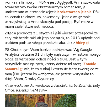
ikonką na firmowym MSNie jest Jigglypuff. Anna szokowała
towarzystwo swoim obrazoburczym romansem, ja
umieszczam w internecie zdjęcia
brokatowego jelenia
. Póki
co jednak te dinozaury, pokemony i jelenie wciąż mnie
uszczęśliwiają, a Anna skoczyła pod pociąg. Być może w
moim szaleństwie jest metoda.
Zdjęcia pochodzą z 1 stycznia i jeśli wierzyć przesądowi, że
cały rok będzie taki jak jego początek, to 2013 upłynie pod
znakiem podstarzałego przedszkolaka. Jak z
Akiry
.
PS Chciałabym Wam bardzo podziękować. Wg Google
Analytics ostatnie 31 dni były najlepszymi w historii mojego
bloga, ze wzrostem oglądalności o 90%. Jest w tym
oczywiście zasługa tych, którzy dobrze mi radzą (
Zombie
Samurai
wie, że to o nim) i którzy de facto tworzą go ze
mną (Ell) i jestem im wdzięczna, ale przede wszystkim to
dzięki Wam, Drodzy Czytelnicy.
// niemiecka kurtka wojskowa z demobilu, torba Zatchels, buty
Office, sukienka H&M z sh//