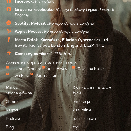
Facebook:
Riennahera
Grupa na Facebooku:
Międzynarodowy Legion Pończoch
Pogardy
Spotify: Podcast
„Korespondencja z Londynu”
Apple: Podcast
Korespondencja z Londynu”
Marta Dziok-Kaczyńska, Ellarion Cybernetics Ltd.
86-90 Paul Street, London, England, EC2A 4NE
Company number:
12165590
Autorki zdjęć z designu bloga
Joanna Glogaza
Ania Hrycyna
Roksana Kalisz
Ewa Kara
Paulina Tran
Menu
Kategorie bloga
Strona główna
życie
O mnie
emigracja
Książki
kulturalnie
Podcast
rodzicielstwo
Blog
styl