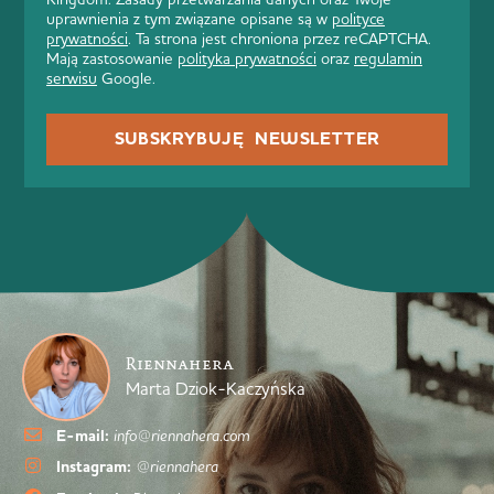
uprawnienia z tym związane opisane są w
polityce
prywatności
. Ta strona jest chroniona przez reCAPTCHA.
Mają zastosowanie
polityka prywatności
oraz
regulamin
serwisu
Google.
SUBSKRYBUJĘ NEWSLETTER
Riennahera
Marta Dziok-Kaczyńska
E-mail:
info@riennahera.com
Instagram:
@riennahera