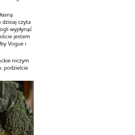
łasną
 dzisiaj czyta
ogli wypłynąć
iście jestem
łby Vogue i
nckie niczym
, podzielcie