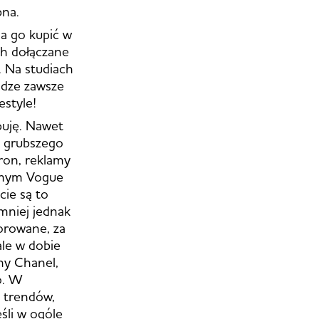
bna.
a go kupić w
ch dołączane
. Na studiach
iądze zawsze
estyle!
puję. Nawet
u grubszego
ron, reklamy
samym Vogue
cie są to
mniej jednak
sorowane, za
ale w dobie
my Chanel,
o. W
, trendów,
śli w ogóle