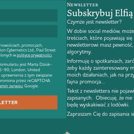
Newsletter
Subskrybuj Elfi
Czymże jest newsletter?
W dobie social mediów, może
treściach, które pojawiają się
newsletterowi masz pewność, 
 nowościach, promocjach,
ion Cybernetics Ltd., Paul Street
algorytmy.
ślonych w
polityce prywatności
.
Informuję o spotkaniach, zar
rmularzu jest Marta Dziok-
żeby każdy zainteresowany m
 86-90, London, United
moich działaniach, jak na pr
 uprawnienia z tym związane
 chroniona przez reCAPTCHA.
fajna promocja…
amin serwisu
Google.
Tekst z newslettera nie pojawi 
zapisanych. Obiecuję, że nie
LETTER
będę wyskakiwać z lodówki.
Zapraszam Cię do zapisania s