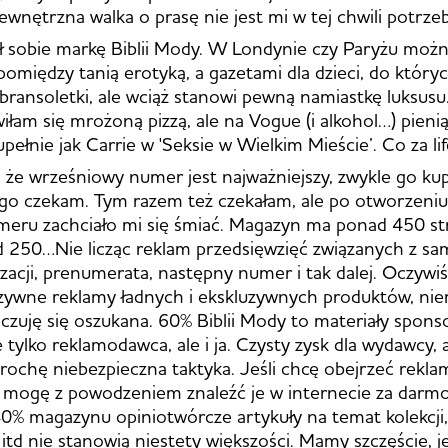
wnętrzna walka o prasę nie jest mi w tej chwili potrze
 sobie markę Biblii Mody. W Londynie czy Paryżu możn
omiędzy tanią erotyką, a gazetami dla dzieci, do który
 bransoletki, ale wciąż stanowi pewną namiastkę luksusu
wiłam się mrożoną pizzą, ale na Vogue (i alkohol…) pien
Zupełnie jak Carrie w 'Seksie w Wielkim Mieście’. Co za lif
u, że wrześniowy numer jest najważniejszy, zwykle go ku
ego czekam. Tym razem też czekałam, ale po otworzeni
meru zachciało mi się śmiać. Magazyn ma ponad 450 st
d 250…Nie licząc reklam przedsięwzięć związanych z 
izacji, prenumerata, następny numer i tak dalej. Oczywiś
uzywne reklamy ładnych i ekskluzywnych produktów, nie
k czuję się oszukana. 60% Biblii Mody to materiały spon
e tylko reklamodawca, ale i ja. Czysty zysk dla wydawcy, 
trochę niebezpieczna taktyka. Jeśli chcę obejrzeć rekla
, mogę z powodzeniem znaleźć je w internecie za darm
0% magazynu opiniotwórcze artykuły na temat kolekcji
itd nie stanowią niestety większości. Mamy szczęście, je