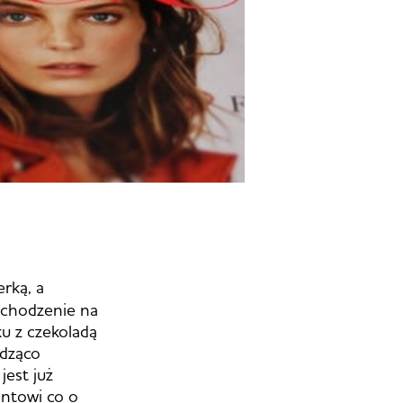
erką, a
 chodzenie na
ku z czekoladą
udząco
jest już
entowi co o