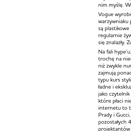
nim myślę. We
Vogue wyrobił
warzywniaku p
są plastikowe
regularnie ży
się znalazły. 
Na fali hype’
trochę na ni
niż zwykle nu
zajmują pona
typu kurs styl
ładne i ekskl
jako czytelni
które płaci ni
internetu to 
Prady i Gucci
pozostałych 4
projektantów 