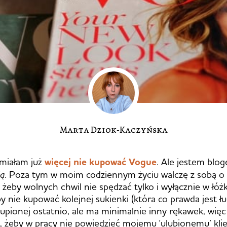
Marta Dziok-Kaczyńska
miałam już
więcej nie kupować Vogue
. Ale jestem blog
ią
. Poza tym w moim codziennym życiu walczę z sobą o
, żeby wolnych chwil nie spędzać tylko i wyłącznie w łóż
by nie kupować kolejnej sukienki (która co prawda jest ł
pionej ostatnio, ale ma minimalnie inny rękawek, więc 
), żeby w pracy nie powiedzieć mojemu 'ulubionemu’ kli