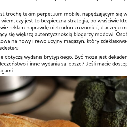
est trochę takim perpetuum mobile, napędzającym się w
 wiem, czy jest to bezpieczna strategia, bo właściwie kto
ewie reklam naprawdę nietrudno zrozumieć, dlaczego m
ący się większą autentycznością blogerzy modowi. Osob
towa na nowy i rewolucyjny magazyn, który zdeklasowa
iedestału.
e dotyczą wydania brytyjskiego. Być może jest dekade
ołeczeństwo i inne wydania są lepsze? Jeśli macie dostęp
agami.