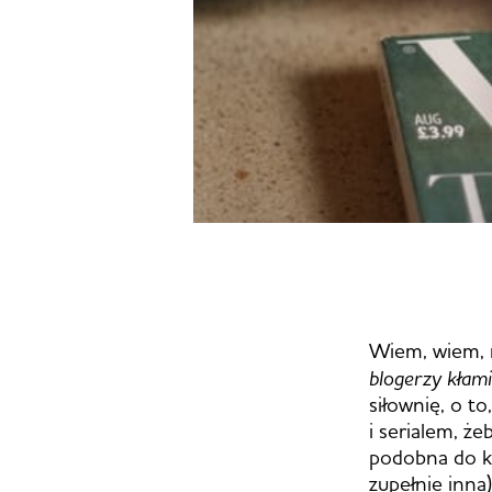
Wiem, wiem, 
blogerzy kłam
siłownię, o to
i serialem, że
podobna do ku
zupełnie inna