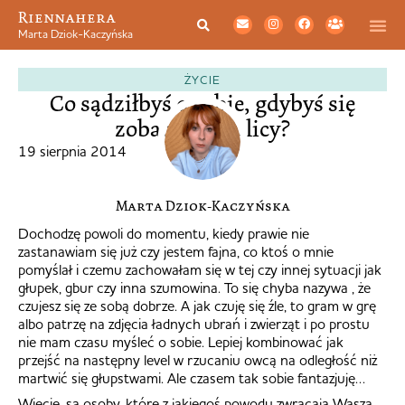
Riennahera
Marta Dziok-Kaczyńska
ŻYCIE
Co sądziłbyś o sobie, gdybyś się
zobaczył na ulicy?
19 sierpnia 2014
Marta Dziok-Kaczyńska
Dochodzę powoli do momentu, kiedy prawie nie
zastanawiam się już czy jestem fajna, co ktoś o mnie
pomyślał i czemu zachowałam się w tej czy innej sytuacji jak
głupek, gbur czy inna szumowina. To się chyba nazywa , że
czujesz się ze sobą dobrze. A jak czuję się źle, to gram w grę
albo patrzę na zdjęcia ładnych ubrań i zwierząt i po prostu
nie mam czasu myśleć o sobie. Lepiej kombinować jak
przejść na następny level w rzucaniu owcą na odległość niż
martwić się głupstwami. Ale czasem tak sobie fantazjuję…
Wiecie, są osoby, które z jakiegoś powodu zwracają Waszą