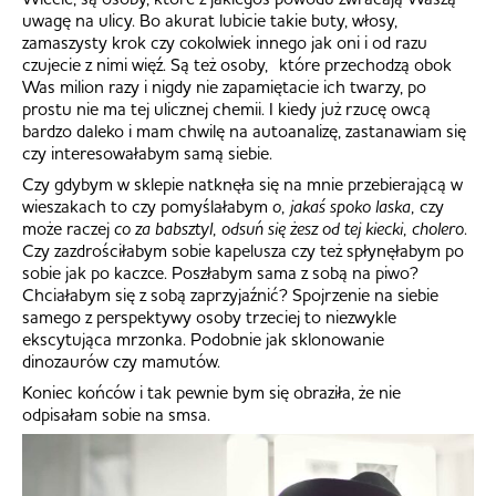
uwagę na ulicy. Bo akurat lubicie takie buty, włosy,
zamaszysty krok czy cokolwiek innego jak oni i od razu
czujecie z nimi więź. Są też osoby, które przechodzą obok
Was milion razy i nigdy nie zapamiętacie ich twarzy, po
prostu nie ma tej ulicznej chemii. I kiedy już rzucę owcą
bardzo daleko i mam chwilę na autoanalizę, zastanawiam się
czy interesowałabym samą siebie.
Czy gdybym w sklepie natknęła się na mnie przebierającą w
wieszakach to czy pomyślałabym
o, jakaś spoko laska,
czy
może raczej
co za babsztyl, odsuń się żesz od tej kiecki, cholero
.
Czy zazdrościłabym sobie kapelusza czy też spłynęłabym po
sobie jak po kaczce. Poszłabym sama z sobą na piwo?
Chciałabym się z sobą zaprzyjaźnić? Spojrzenie na siebie
samego z perspektywy osoby trzeciej to niezwykle
ekscytująca mrzonka. Podobnie jak sklonowanie
dinozaurów czy mamutów.
Koniec końców i tak pewnie bym się obraziła, że nie
odpisałam sobie na smsa.