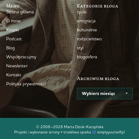
Menu
Kategorie bloga
Strona główna
życie
O mnie
emigracja
Książki
kulturalnie
Podcast
rodzicielstwo
Blog
styl
Współpracujmy
blogosfera
Newsletter
Kontakt
Archiwum bloga
Polityka prywatności
© 2008–2026 Marta Dziok-Kaczyńska
Projekt i wykonanie strony + troskliwa opieka
simplyyourself.pl