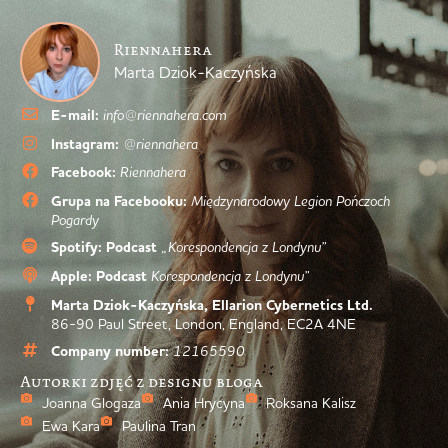
Riennahera
Marta Dziok-Kaczyńska
E-mail:
info@riennahera.com
Instagram:
@riennahera
Facebook:
Riennahera
Grupa na Facebooku:
Międzynarodowy Legion Pończoch
Pogardy
Spotify: Podcast
„Korespondencja z Londynu”
Apple: Podcast
Korespondencja z Londynu”
Marta Dziok-Kaczyńska, Ellarion Cybernetics Ltd.
86-90 Paul Street, London, England, EC2A 4NE
Company number:
12165590
Autorki zdjęć z designu bloga
Joanna Glogaza
Ania Hrycyna
Roksana Kalisz
Ewa Kara
Paulina Tran