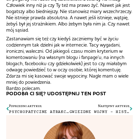
Człowiek inny niż ja czy Ty też ma prawo żyć. Nawet jak jest
bogatszy albo biedniejszy. Nie stanowisz miary wszechrzeczy.
Nie istnieje prawda absolutna. A nawet jeśli istnieje, wątpię,
żebyś był jej strażnikiem. Albo żebym była nim ja. Czy nawet
mój sąsiad.
Zastanawiam się też czy kiedyś zaczniemy być w życiu
codziennym tak dzielni jak w internecie. Tacy wygadani,
ironiczni, waleczni. Od jakiegoś czasu moim kryterium w
komentowaniu (na własnym blogu i fanpage’u, na innych
blogach, facebooku czy gdziekolwiek) jest to czy miałabym
odwagę powiedzieć to w oczy osobie, której komentuję.
Zdarza mi się kasować swoje wypociny. Nagle mam o wiele
mniej do powiedzenia.
Bardzo polecam.
PODOBA CI SIĘ? UDOSTĘPNIJ TEN POST
Poprzedni artykuł
Następny artykuł
PSYCHOPATYCZNE ATRAKCJE TURYSTYCZNE: POLE LAWENDY W LONDYNIE
GWIEZDNE WOJNY – HISTORIA MOJEJ MIŁOŚCI