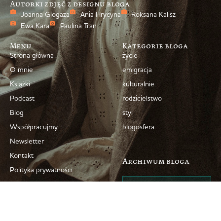
Autorki zdjęć z designu bloga
Joanna Glogaza
Ania Hrycyna
Roksana Kalisz
Ewa Kara
Paulina Tran
Menu
Kategorie bloga
Strona główna
życie
O mnie
emigracja
Książki
kulturalnie
Podcast
rodzicielstwo
Blog
styl
Współpracujmy
blogosfera
Newsletter
Kontakt
Archiwum bloga
Polityka prywatności