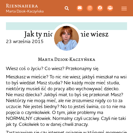
Riennahera
Marta Dziok-Kaczyńska
ŻYCIE
Jak ty nic o życiu nie wiesz
23 września 2015
Marta Dziok-Kaczyńska
Wiesz coś o życiu? Co wiesz? Przekonajmy się.
Mieszkasz w mieście? To nic nie wiesz, jakbyś mieszkał na wsi
to byś wiedział. Masz studia? Nie każdy może mieć studia,
niektórzy musieli iść do pracy albo wychowywać dziecko.
Nie masz dziecka? Jakbyś miał, to byś się przekonał. Masz?
Niektórzy nie mogą mieć, ale nie zrozumiesz nigdy co to za
uczucie. Nie jesteś biedny? No to jesteś świnia, co to nie ma
pojęcia o czymkolwiek. O tym, jakie problemy ma
NORMALNY człowiek. Normalny czyli uczciwy. Czyli nie taki
jak ty. Cokolwiek to w danej chwili znaczy.
Zastanawiam się czy internet osiągnie w którymś momencie