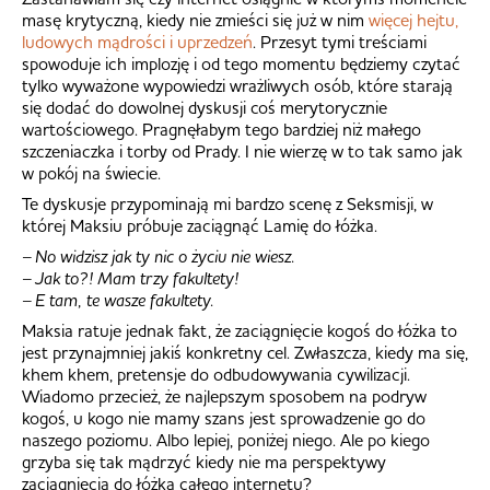
masę krytyczną, kiedy nie zmieści się już w nim
więcej hejtu,
ludowych mądrości i uprzedzeń
. Przesyt tymi treściami
spowoduje ich implozję i od tego momentu będziemy czytać
tylko wyważone wypowiedzi wrażliwych osób, które starają
się dodać do dowolnej dyskusji coś merytorycznie
wartościowego. Pragnęłabym tego bardziej niż małego
szczeniaczka i torby od Prady. I nie wierzę w to tak samo jak
w pokój na świecie.
Te dyskusje przypominają mi bardzo scenę z Seksmisji, w
której Maksiu próbuje zaciągnąć Lamię do łóżka.
– No widzisz jak ty nic o życiu nie wiesz.
– Jak to?! Mam trzy fakultety!
– E tam, te wasze fakultety.
Maksia ratuje jednak fakt, że zaciągnięcie kogoś do łóżka to
jest przynajmniej jakiś konkretny cel. Zwłaszcza, kiedy ma się,
khem khem, pretensje do odbudowywania cywilizacji.
Wiadomo przecież, że najlepszym sposobem na podryw
kogoś, u kogo nie mamy szans jest sprowadzenie go do
naszego poziomu. Albo lepiej, poniżej niego. Ale po kiego
grzyba się tak mądrzyć kiedy nie ma perspektywy
zaciągnięcia do łóżka całego internetu?