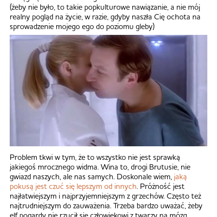
(żeby nie było, to takie popkulturowe nawiązanie, a nie mój
realny pogląd na życie, w razie, gdyby naszła Cię ochota na
sprowadzenie mojego ego do poziomu gleby)
Problem tkwi w tym, że to wszystko nie jest sprawką
jakiegoś mrocznego widma. Wina to, drogi Brutusie, nie
gwiazd naszych, ale nas samych. Doskonale wiem,
jaką
pokusą jest czuć się lepszym od innych
. Próżność jest
najłatwiejszym i najprzyjemniejszym z grzechów. Często też
najtrudniejszym do zauważenia. Trzeba bardzo uważać, żeby
elf pogardy nie rzucił się człowiekowi z twarzy na mózg.