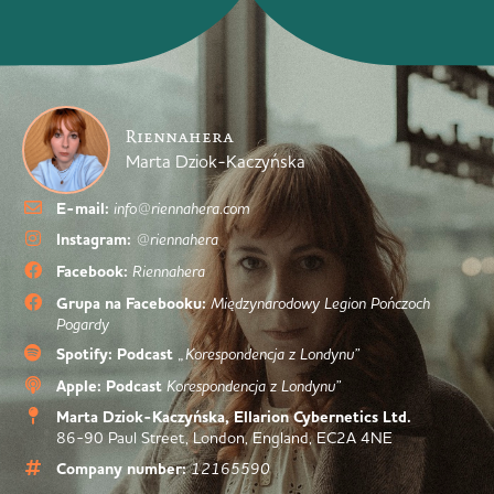
Riennahera
Marta Dziok-Kaczyńska
E-mail:
info@riennahera.com
Instagram:
@riennahera
Facebook:
Riennahera
Grupa na Facebooku:
Międzynarodowy Legion Pończoch
Pogardy
Spotify: Podcast
„Korespondencja z Londynu”
Apple: Podcast
Korespondencja z Londynu”
Marta Dziok-Kaczyńska, Ellarion Cybernetics Ltd.
86-90 Paul Street, London, England, EC2A 4NE
Company number:
12165590