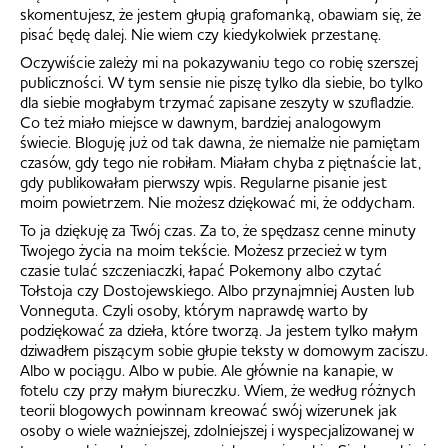
skomentujesz, że jestem głupią grafomanką, obawiam się, że
pisać będę dalej. Nie wiem czy kiedykolwiek przestanę.
Oczywiście zależy mi na pokazywaniu tego co robię szerszej
publiczności. W tym sensie nie piszę tylko dla siebie, bo tylko
dla siebie mogłabym trzymać zapisane zeszyty w szufladzie.
Co też miało miejsce w dawnym, bardziej analogowym
świecie. Bloguję już od tak dawna, że niemalże nie pamiętam
czasów, gdy tego nie robiłam. Miałam chyba z piętnaście lat,
gdy publikowałam pierwszy wpis. Regularne pisanie jest
moim powietrzem. Nie możesz dziękować mi, że oddycham.
To ja dziękuję za Twój czas. Za to, że spędzasz cenne minuty
Twojego życia na moim tekście. Możesz przecież w tym
czasie tulać szczeniaczki, łapać Pokemony albo czytać
Tołstoja czy Dostojewskiego. Albo przynajmniej Austen lub
Vonneguta. Czyli osoby, którym naprawdę warto by
podziękować za dzieła, które tworzą. Ja jestem tylko małym
dziwadłem piszącym sobie głupie teksty w domowym zaciszu.
Albo w pociągu. Albo w pubie. Ale głównie na kanapie, w
fotelu czy przy małym biureczku. Wiem, że według różnych
teorii blogowych powinnam kreować swój wizerunek jak
osoby o wiele ważniejszej, zdolniejszej i wyspecjalizowanej w