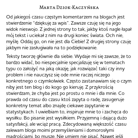
Marta Dziok-Kaczyńska
Od jakiegoś czasu częstym komentarzem na blogach jest
stwierdzenie “dziękuję za wpis”. Zawsze czuję się na jego
widok nieswojo. Z jednej strony to tak, jakby ktoś nagle łapał
mój tekst i uciekał z nim na drugi koniec świata. Och nie,
myślę. Oddaj go, on nie jest dla Ciebie! Z drugiej strony czuję
jakbym nie zasługiwała na to podziękowanie.
Teksty tworzę głównie dla siebie. Wydaje mi się zawsze, że to
bardzo widać, bo niespecjalnie specjalizuję się w tematach
typu co założyć na jaką okazję, jak rozwiązać taki czy inny
problem i nie nauczysz się ode mnie raczej niczego
konkretnego o czymkolwiek. Często zastanawiam się o czym
niby jest ten blog i do kogo go kieruję. Z przykrością
stwierdzam, że chyba jest po prostu o mnie i dla mnie. Co
prawda od czasu do czasu ktoś zapyta o radę, zasugeruje
konkretny temat albo znajdę ciekawe zapytanie w
statystykach. I uwielbiam to, inspiruje mnie to i zachęca do
wysiłku. Bo pisanie jest wysiłkiem. Przyjemną i dającą dużo
satysfakcji, ale wciąż pracą. Zdecydowaną większość czasu
zalewam bloga moimi przemyśleniami i domorosłymi
mądrościami, bo muszę. Nie umiem nie pisać. Nawet jeśli