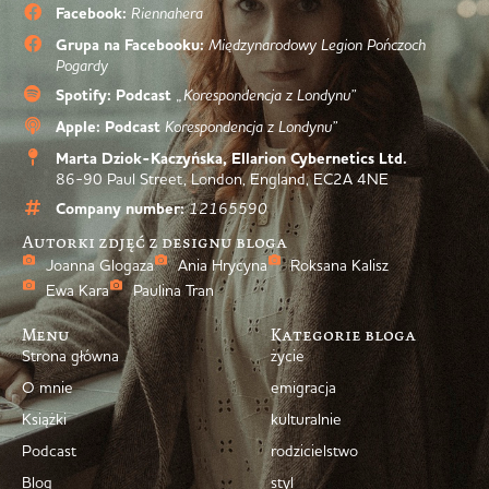
Facebook:
Riennahera
Grupa na Facebooku:
Międzynarodowy Legion Pończoch
Pogardy
Spotify: Podcast
„Korespondencja z Londynu”
Apple: Podcast
Korespondencja z Londynu”
Marta Dziok-Kaczyńska, Ellarion Cybernetics Ltd.
86-90 Paul Street, London, England, EC2A 4NE
Company number:
12165590
Autorki zdjęć z designu bloga
Joanna Glogaza
Ania Hrycyna
Roksana Kalisz
Ewa Kara
Paulina Tran
Menu
Kategorie bloga
Strona główna
życie
O mnie
emigracja
Książki
kulturalnie
Podcast
rodzicielstwo
Blog
styl