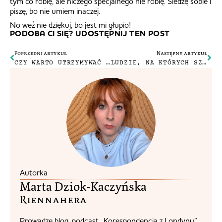
tym co robię, ale niczego specjalnego nie robię. Siedzę sobie i
piszę, bo nie umiem inaczej.
No weź nie dziękuj, bo jest mi głupio!
PODOBA CI SIĘ? UDOSTĘPNIJ TEN POST
Poprzedni artykuł
Następny artykuł
CZY WARTO UTRZYMYWAĆ ZWIĄZEK NA ODLEGŁOŚĆ?
LUDZIE, NA KTÓRYCH SZKODA MI CZASU
Autorka
Marta Dziok-Kaczyńska
Riennahera​
Prowadzę blog, podcast „Korespondencja z Londynu”