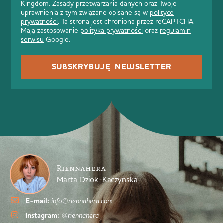
Kingdom. Zasady przetwarzania danych oraz Twoje
uprawnienia z tym związane opisane są w
polityce
prywatności
. Ta strona jest chroniona przez reCAPTCHA.
Mają zastosowanie
polityka prywatności
oraz
regulamin
serwisu
Google.
SUBSKRYBUJĘ NEWSLETTER
Riennahera
Marta Dziok-Kaczyńska
E-mail:
info@riennahera.com
Instagram:
@riennahera