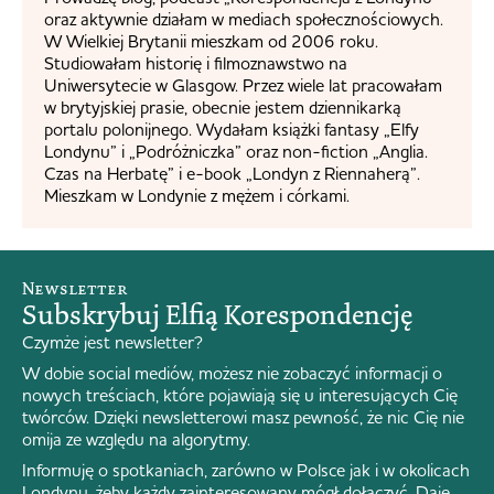
oraz aktywnie działam w mediach społecznościowych.
W Wielkiej Brytanii mieszkam od 2006 roku.
Studiowałam historię i filmoznawstwo na
Uniwersytecie w Glasgow. Przez wiele lat pracowałam
w brytyjskiej prasie, obecnie jestem dziennikarką
portalu polonijnego. Wydałam książki fantasy „Elfy
Londynu” i „Podróżniczka” oraz non-fiction „Anglia.
Czas na Herbatę” i e-book „Londyn z Riennaherą”.
Mieszkam w Londynie z mężem i córkami.
Newsletter
Subskrybuj Elfią Korespondencję
Czymże jest newsletter?
W dobie social mediów, możesz nie zobaczyć informacji o
nowych treściach, które pojawiają się u interesujących Cię
twórców. Dzięki newsletterowi masz pewność, że nic Cię nie
omija ze względu na algorytmy.
Informuję o spotkaniach, zarówno w Polsce jak i w okolicach
Londynu, żeby każdy zainteresowany mógł dołączyć. Daję