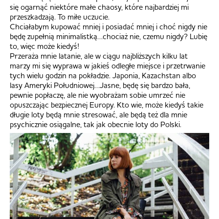
się ogarnąć niektóre małe chaosy, które najbardziej mi
przeszkadzają. To miłe uczucie.
Chciałabym kupować mniej i posiadać mniej i choć nigdy nie
będę zupełnią minimalistką…chociaż nie, czemu nigdy? Lubię
to, więc może kiedyś!
Przeraża mnie latanie, ale w ciągu najbliższych kilku lat
marzy mi się wyprawa w jakieś odległe miejsce i przetrwanie
tych wielu godzin na pokładzie. Japonia, Kazachstan albo
lasy Ameryki Południowej…Jasne, będę się bardzo bała,
pewnie popłaczę, ale nie wyobrażam sobie umrzeć nie
opuszczając bezpiecznej Europy. Kto wie, może kiedyś takie
długie loty będą mnie stresować, ale będą też dla mnie
psychicznie osiągalne, tak jak obecnie loty do Polski.