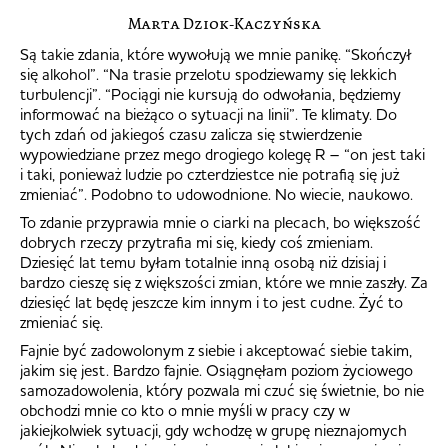
Marta Dziok-Kaczyńska
Są takie zdania, które wywołują we mnie panikę. “Skończył
się alkohol”. “Na trasie przelotu spodziewamy się lekkich
turbulencji”. “Pociągi nie kursują do odwołania, będziemy
informować na bieżąco o sytuacji na linii”. Te klimaty. Do
tych zdań od jakiegoś czasu zalicza się stwierdzenie
wypowiedziane przez mego drogiego kolegę R – “on jest taki
i taki, ponieważ ludzie po czterdziestce nie potrafią się już
zmieniać”. Podobno to udowodnione. No wiecie, naukowo.
To zdanie przyprawia mnie o ciarki na plecach, bo większość
dobrych rzeczy przytrafia mi się, kiedy coś zmieniam.
Dziesięć lat temu byłam totalnie inną osobą niż dzisiaj i
bardzo cieszę się z większości zmian, które we mnie zaszły. Za
dziesięć lat będę jeszcze kim innym i to jest cudne. Żyć to
zmieniać się.
Fajnie być zadowolonym z siebie i akceptować siebie takim,
jakim się jest. Bardzo fajnie. Osiągnęłam poziom życiowego
samozadowolenia, który pozwala mi czuć się świetnie, bo nie
obchodzi mnie co kto o mnie myśli w pracy czy w
jakiejkolwiek sytuacji, gdy wchodzę w grupę nieznajomych