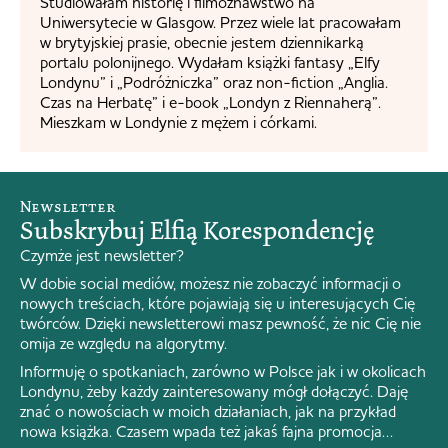
Studiowałam historię i filmoznawstwo na
Uniwersytecie w Glasgow. Przez wiele lat pracowałam
w brytyjskiej prasie, obecnie jestem dziennikarką
portalu polonijnego. Wydałam książki fantasy „Elfy
Londynu” i „Podróżniczka” oraz non-fiction „Anglia.
Czas na Herbatę” i e-book „Londyn z Riennaherą”.
Mieszkam w Londynie z mężem i córkami.
Newsletter
Subskrybuj Elfią Korespondencję
Czymże jest newsletter?
W dobie social mediów, możesz nie zobaczyć informacji o
nowych treściach, które pojawiają się u interesujących Cię
twórców. Dzięki newsletterowi masz pewność, że nic Cię nie
omija ze względu na algorytmy.
Informuję o spotkaniach, zarówno w Polsce jak i w okolicach
Londynu, żeby każdy zainteresowany mógł dołączyć. Daję
znać o nowościach w moich działaniach, jak na przykład
nowa książka. Czasem wpada też jakaś fajna promocja…