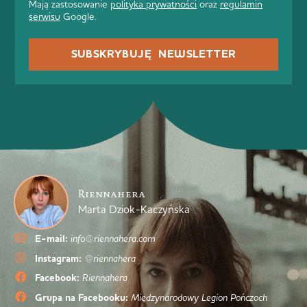
Mają zastosowanie
polityka prywatności
oraz
regulamin
serwisu
Google.
SUBSKRYBUJĘ NEWSLETTER
Riennahera
Marta Dziok-Kaczyńska
E-mail:
info@riennahera.com
Instagram:
@riennahera
Facebook:
Riennahera
Grupa na Facebooku:
Międzynarodowy Legion Pończoch