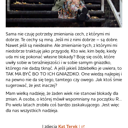
Sama nie czuję potrzeby zmieniania cech, z którymi mi
dobrze. Te cechy są mną. Jeśli mi z nimi dobrze – są dobre.
Nawet jeśli są nieidealne. Ale zmienianie tych, z którymi mi
niedobrze traktuję jako przygodę. Kto wie, kim będę, kiedy
uda mi się pokonać własne blokady? Boję się osób, które
uwiły sobie w teraźniejszości i w sobie samym gniazdko,
którego nie dadzą tknąć. A jeśli jakieś ździebełko je uwiera, to
TAK MA BYĆ BO TO ICH GNIAZDKO. One wiedzą najlepiej i
na pewno nie da się tego, tamtego czy owego. Jak ktoś śmie
sugerować, że jest inaczej?
Mam wielką nadzieję, że żaden wiek nie stanowi blokady dla
zmian. A osoba, o której mówił wspomniany na początku R…
Po wielu latach zrobiła coś bardzo zaskakującego. Jest więc
dla nas wszystkich nadzieja.
| zdjęcia
Kat Terek
|