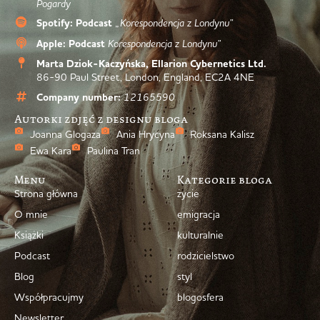
Pogardy
Spotify: Podcast
„Korespondencja z Londynu”
Apple: Podcast
Korespondencja z Londynu”
Marta Dziok-Kaczyńska, Ellarion Cybernetics Ltd.
86-90 Paul Street, London, England, EC2A 4NE
Company number:
12165590
Autorki zdjęć z designu bloga
Joanna Glogaza
Ania Hrycyna
Roksana Kalisz
Ewa Kara
Paulina Tran
Menu
Kategorie bloga
Strona główna
życie
O mnie
emigracja
Książki
kulturalnie
Podcast
rodzicielstwo
Blog
styl
Współpracujmy
blogosfera
Newsletter