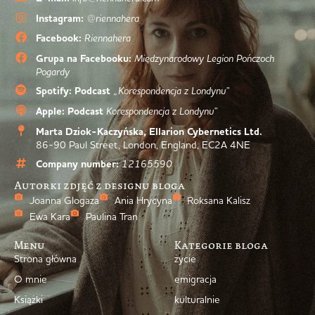
Instagram:
@riennahera
Facebook:
Riennahera
Grupa na Facebooku:
Międzynarodowy Legion Pończoch
Pogardy
Spotify: Podcast
„Korespondencja z Londynu”
Apple: Podcast
Korespondencja z Londynu”
Marta Dziok-Kaczyńska, Ellarion Cybernetics Ltd.
86-90 Paul Street, London, England, EC2A 4NE
Company number:
12165590
Autorki zdjęć z designu bloga
Joanna Glogaza
Ania Hrycyna
Roksana Kalisz
Ewa Kara
Paulina Tran
Menu
Kategorie bloga
Strona główna
życie
O mnie
emigracja
Książki
kulturalnie