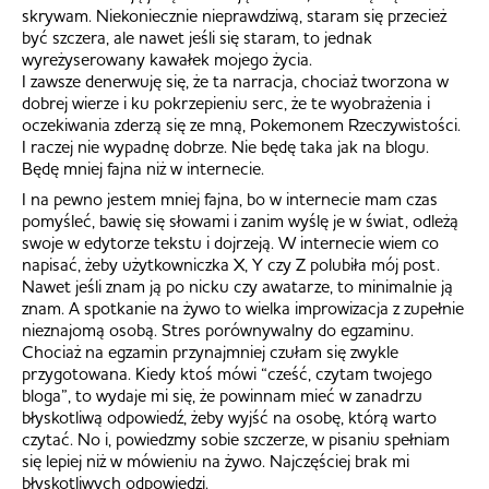
skrywam. Niekoniecznie nieprawdziwą, staram się przecież
być szczera, ale nawet jeśli się staram, to jednak
wyreżyserowany kawałek mojego życia.
I zawsze denerwuję się, że ta narracja, chociaż tworzona w
dobrej wierze i ku pokrzepieniu serc, że te wyobrażenia i
oczekiwania zderzą się ze mną, Pokemonem Rzeczywistości.
I raczej nie wypadnę dobrze. Nie będę taka jak na blogu.
Będę mniej fajna niż w internecie.
I na pewno jestem mniej fajna, bo w internecie mam czas
pomyśleć, bawię się słowami i zanim wyślę je w świat, odleżą
swoje w edytorze tekstu i dojrzeją. W internecie wiem co
napisać, żeby użytkowniczka X, Y czy Z polubiła mój post.
Nawet jeśli znam ją po nicku czy awatarze, to minimalnie ją
znam. A spotkanie na żywo to wielka improwizacja z zupełnie
nieznajomą osobą. Stres porównywalny do egzaminu.
Chociaż na egzamin przynajmniej czułam się zwykle
przygotowana. Kiedy ktoś mówi “cześć, czytam twojego
bloga”, to wydaje mi się, że powinnam mieć w zanadrzu
błyskotliwą odpowiedź, żeby wyjść na osobę, którą warto
czytać. No i, powiedzmy sobie szczerze, w pisaniu spełniam
się lepiej niż w mówieniu na żywo. Najczęściej brak mi
błyskotliwych odpowiedzi.