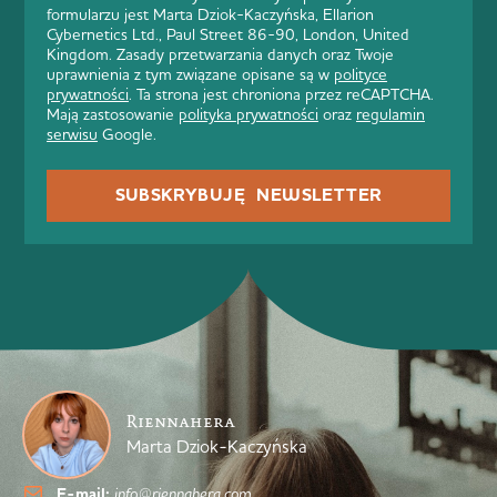
formularzu jest Marta Dziok-Kaczyńska, Ellarion
Cybernetics Ltd., Paul Street 86-90, London, United
Kingdom. Zasady przetwarzania danych oraz Twoje
uprawnienia z tym związane opisane są w
polityce
prywatności
. Ta strona jest chroniona przez reCAPTCHA.
Mają zastosowanie
polityka prywatności
oraz
regulamin
serwisu
Google.
SUBSKRYBUJĘ NEWSLETTER
Riennahera
Marta Dziok-Kaczyńska
E-mail:
info@riennahera.com