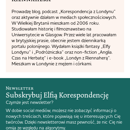
Prowadzę blog, podcast „Korespondencja z Londynu”
oraz aktywnie działam w mediach społecznościowych.
W Wielkiej Brytanii mieszkam od 2006 roku.
Studiowałam historię i filmoznawstwo na
Uniwersytecie w Glasgow. Przez wiele lat pracowałam
w brytyjskiej prasie, obecnie jestem dziennikarką
portalu polonijnego. Wydałam książki fantasy „Elfy
Londynu” i „Podróżniczka” oraz non-fiction „Anglia.
Czas na Herbatę” i e-book „Londyn z Riennaherą”.
Mieszkam w Londynie z mężem i córkami.
Newsletter
Subskrybuj Elfią Korespondencję
Czymże jest newsletter?
W dobie social mediów, możesz nie zobaczyć informacji o
nowych treściach, które pojawiają się u interesujących Cię
twórców. Dzięki newsletterowi masz pewność, że nic Cię nie
omija ze względu na algorytmy.