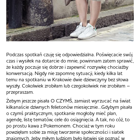
Podczas spotkań czuję się odpowiedzialna. Poświęcacie swój
czas i wysiłek na dotarcie do mnie, powinnam zatem sprawić,
że każdy poczuje się dobrze i zapewnić rozrywkę chociażby
konwersacją. Nigdy nie zapomnę sytuacji, kiedy kilka lat
temu na spotkaniu w Krakowie dwie dziewczyny bez słowa
wyszły. Cokolwiek zrobiłam lub czegokolwiek nie zrobiłam –
przepraszam.
Żebym jeszcze pisała O CZYMŚ, zamiast wyrzucać na świat
kilkanaście dziwnych felietonów miesięcznie…Gdybym pisała
o czymś praktycznym, spotkanie mogłoby mieć plan,
agendę, listę tematów, cele do osiągnięcia. A tak, no cóż, to
po prostu kawa z Pokemonem. Chociaż w tym roku
powzięłam sobie za misję tworzenie społeczności i siatek
znajomych, żeby miłym ludziom było łatwiej się poznać w