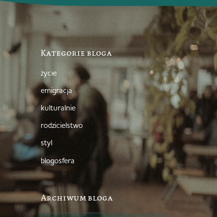
Kategorie bloga
życie
emigracja
kulturalnie
rodzicielstwo
styl
blogosfera
Archiwum bloga