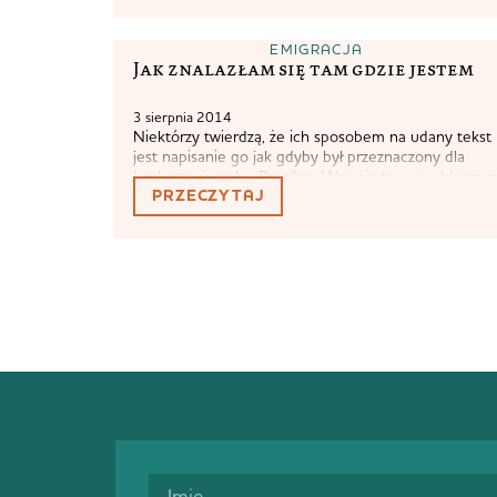
EMIGRACJA
Jak znalazłam się tam gdzie jestem
3 sierpnia 2014
Niektórzy twierdzą, że ich sposobem na udany tekst
jest napisanie go jak gdyby był przeznaczony dla
konkretnej osoby. Prosiłam Was niedawno o blogow
PRZECZYTAJ
pomoc (wielkie dzięki, Wasze wskazówki są świetne,
keep them coming) i spora część z Was sugerowała,
że interesują Was moje w miarę prywatne sprawy.
Jedna Czytelniczka stwierdziła zaś bardzo konkretnie
że marzy...