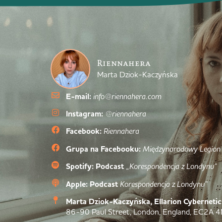
Riennahera
Marta Dziok-Kaczyńska
E-mail:
info@riennahera.com
Instagram:
@riennahera
Facebook:
Riennahera
Grupa na Facebooku:
Międzynarodowy Legion
Spotify: Podcast
„Korespondencja z Londynu”
Apple: Podcast
Korespondencja z Londynu”
Marta Dziok-Kaczyńska, Ellarion Cybernetic
86-90 Paul Street, London, England, EC2A 