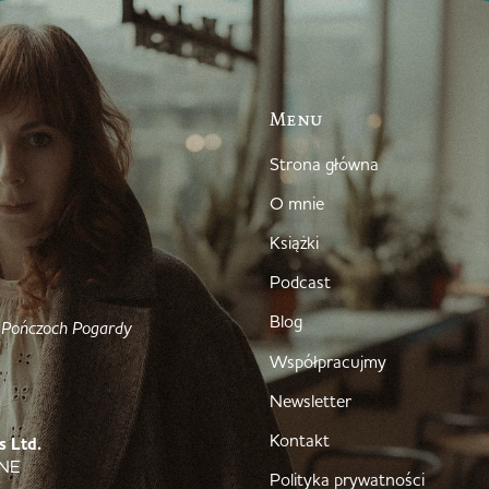
Menu
Strona główna
O mnie
Książki
Podcast
Blog
 Pończoch Pogardy
Współpracujmy
Newsletter
Kontakt
s Ltd.
4NE
Polityka prywatności