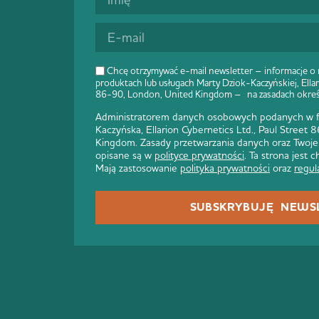
Chcę otrzymywać e-mail newsletter – informacje o
produktach lub usługach Marty Dziok-Kaczyńskiej, Ellar
86-90, London, United Kingdom – na zasadach okre
Administratorem danych osobowych podanych w fo
Kaczyńska, Ellarion Cybernetics Ltd., Paul Street
Kingdom. Zasady przetwarzania danych oraz Twoje
opisane są w
polityce prywatności
. Ta strona jest
Mają zastosowanie
polityka prywatności
oraz
regul
SUBSKRYBUJĘ NEWS