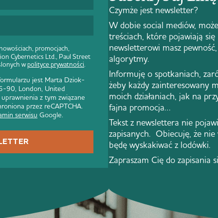
Czymże jest newsletter?
W dobie social mediów, może
treściach, które pojawiają się
newsletterowi masz pewność, 
 nowościach, promocjach,
ion Cybernetics Ltd., Paul Street
algorytmy.
ślonych w
polityce prywatności
.
Informuję o spotkaniach, zar
rmularzu jest Marta Dziok-
żeby każdy zainteresowany m
 86-90, London, United
moich działaniach, jak na pr
 uprawnienia z tym związane
 chroniona przez reCAPTCHA.
fajna promocja…
amin serwisu
Google.
Tekst z newslettera nie pojawi 
zapisanych. Obiecuję, że nie
LETTER
będę wyskakiwać z lodówki.
Zapraszam Cię do zapisania s