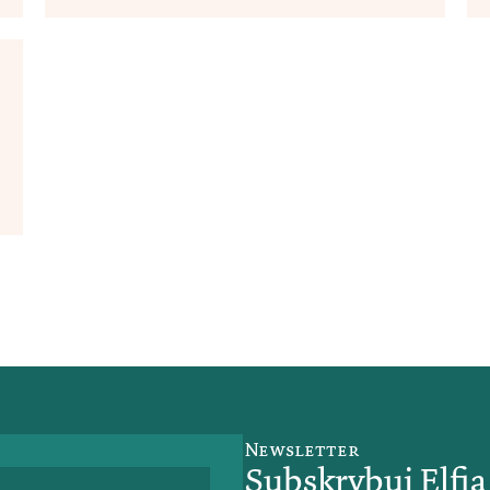
ą
,
Newsletter
Subskrybuj Elfi