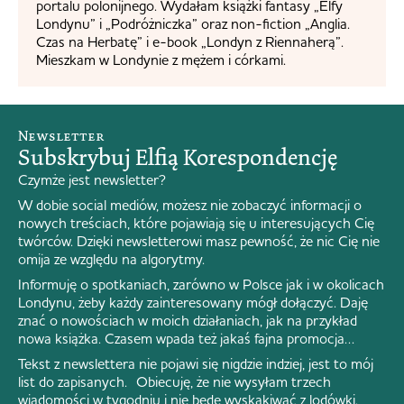
portalu polonijnego. Wydałam książki fantasy „Elfy
Londynu” i „Podróżniczka” oraz non-fiction „Anglia.
Czas na Herbatę” i e-book „Londyn z Riennaherą”.
Mieszkam w Londynie z mężem i córkami.
Newsletter
Subskrybuj Elfią Korespondencję
Czymże jest newsletter?
W dobie social mediów, możesz nie zobaczyć informacji o
nowych treściach, które pojawiają się u interesujących Cię
twórców. Dzięki newsletterowi masz pewność, że nic Cię nie
omija ze względu na algorytmy.
Informuję o spotkaniach, zarówno w Polsce jak i w okolicach
Londynu, żeby każdy zainteresowany mógł dołączyć. Daję
znać o nowościach w moich działaniach, jak na przykład
nowa książka. Czasem wpada też jakaś fajna promocja…
Tekst z newslettera nie pojawi się nigdzie indziej, jest to mój
list do zapisanych. Obiecuję, że nie wysyłam trzech
wiadomości w tygodniu i nie będę wyskakiwać z lodówki.