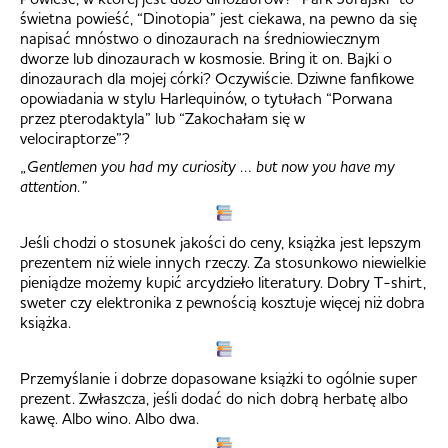
świetna powieść, “Dinotopia” jest ciekawa, na pewno da się
napisać mnóstwo o dinozaurach na średniowiecznym
dworze lub dinozaurach w kosmosie. Bring it on. Bajki o
dinozaurach dla mojej córki? Oczywiście. Dziwne fanfikowe
opowiadania w stylu Harlequinów, o tytułach “Porwana
przez pterodaktyla” lub “Zakochałam się w
velociraptorze”?
„Gentlemen you had my curiosity … but now you have my
attention.”
Jeśli chodzi o stosunek jakości do ceny, książka jest lepszym
prezentem niż wiele innych rzeczy. Za stosunkowo niewielkie
pieniądze możemy kupić arcydzieło literatury. Dobry T-shirt,
sweter czy elektronika z pewnością kosztuje więcej niż dobra
książka.
Przemyślanie i dobrze dopasowane książki to ogólnie super
prezent. Zwłaszcza, jeśli dodać do nich dobrą herbatę albo
kawę. Albo wino. Albo dwa.