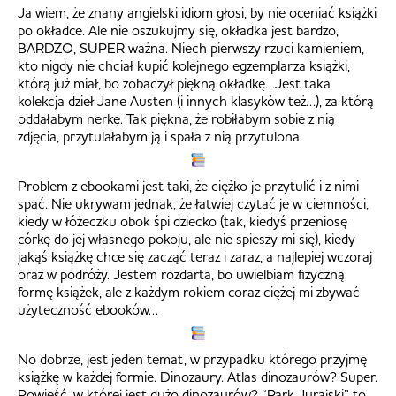
Ja wiem, że znany angielski idiom głosi, by nie oceniać książki
po okładce. Ale nie oszukujmy się, okładka jest bardzo,
BARDZO, SUPER ważna. Niech pierwszy rzuci kamieniem,
kto nigdy nie chciał kupić kolejnego egzemplarza książki,
którą już miał, bo zobaczył piękną okładkę…Jest taka
kolekcja dzieł Jane Austen (i innych klasyków też…), za którą
oddałabym nerkę. Tak piękna, że robiłabym sobie z nią
zdjęcia, przytulałabym ją i spała z nią przytulona.
Problem z ebookami jest taki, że ciężko je przytulić i z nimi
spać. Nie ukrywam jednak, że łatwiej czytać je w ciemności,
kiedy w łóżeczku obok śpi dziecko (tak, kiedyś przeniosę
córkę do jej własnego pokoju, ale nie spieszy mi się), kiedy
jakąś książkę chce się zacząć teraz i zaraz, a najlepiej wczoraj
oraz w podróży. Jestem rozdarta, bo uwielbiam fizyczną
formę książek, ale z każdym rokiem coraz ciężej mi zbywać
użyteczność ebooków…
No dobrze, jest jeden temat, w przypadku którego przyjmę
książkę w każdej formie. Dinozaury. Atlas dinozaurów? Super.
Powieść, w której jest dużo dinozaurów? “Park Jurajski” to