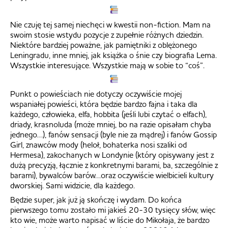
Nie czuję tej samej niechęci w kwestii non-fiction. Mam na
swoim stosie wstydu pozycje z zupełnie różnych dziedzin.
Niektóre bardziej poważne, jak pamiętniki z oblężonego
Leningradu, inne mniej, jak książka o śnie czy biografia Lema.
Wszystkie interesujące. Wszystkie mają w sobie to “coś”.
Punkt o powieściach nie dotyczy oczywiście mojej
wspaniałej powieści, która będzie bardzo fajna i taka dla
każdego, człowieka, elfa, hobbita (jeśli lubi czytać o elfach),
driady, krasnoluda (może mniej, bo na razie opisałam chyba
jednego…), fanów sensacji (byle nie za mądrej) i fanów Gossip
Girl, znawców mody (heloł, bohaterka nosi szaliki od
Hermesa), zakochanych w Londynie (który opisywany jest z
dużą precyzją, łącznie z konkretnymi barami, ba, szczególnie z
barami), bywalców barów…oraz oczywiście wielbicieli kultury
dworskiej. Sami widzicie, dla każdego.
Będzie super, jak już ją skończę i wydam. Do końca
pierwszego tomu zostało mi jakieś 20-30 tysięcy słów, więc
kto wie, może warto napisać w liście do Mikołaja, że bardzo