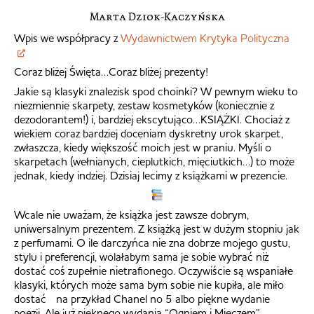
Marta Dziok-Kaczyńska
Wpis we współpracy z
Wydawnictwem Krytyka Polityczna
Coraz bliżej Święta…Coraz bliżej prezenty!
Jakie są klasyki znalezisk spod choinki? W pewnym wieku to
niezmiennie skarpety, zestaw kosmetyków (koniecznie z
dezodorantem!) i, bardziej ekscytująco…KSIĄŻKI. Chociaż z
wiekiem coraz bardziej doceniam dyskretny urok skarpet,
zwłaszcza, kiedy większość moich jest w praniu. Myśli o
skarpetach (wełnianych, cieplutkich, mięciutkich…) to może
jednak, kiedy indziej. Dzisiaj lecimy z książkami w prezencie.
Wcale nie uważam, że książka jest zawsze dobrym,
uniwersalnym prezentem. Z książką jest w dużym stopniu jak
z perfumami. O ile darczyńca nie zna dobrze mojego gustu,
stylu i preferencji, wolałabym sama je sobie wybrać niż
dostać coś zupełnie nietrafionego. Oczywiście są wspaniałe
klasyki, których może sama bym sobie nie kupiła, ale miło
dostać na przykład Chanel no 5 albo piękne wydanie
poezji. Ale już pięknego wydania “Ogniem i Mieczem”