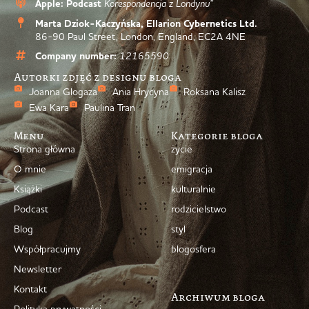
Apple: Podcast
Korespondencja z Londynu”
Marta Dziok-Kaczyńska, Ellarion Cybernetics Ltd.
86-90 Paul Street, London, England, EC2A 4NE
Company number:
12165590
Autorki zdjęć z designu bloga
Joanna Glogaza
Ania Hrycyna
Roksana Kalisz
Ewa Kara
Paulina Tran
Menu
Kategorie bloga
Strona główna
życie
O mnie
emigracja
Książki
kulturalnie
Podcast
rodzicielstwo
Blog
styl
Współpracujmy
blogosfera
Newsletter
Kontakt
Archiwum bloga
Polityka prywatności