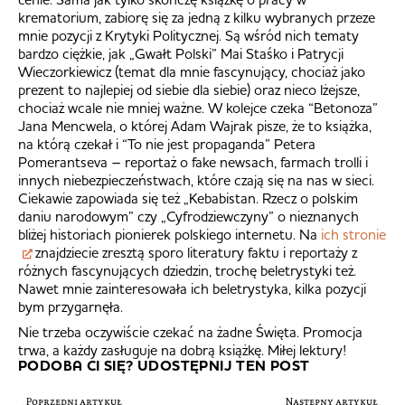
krematorium, zabiorę się za jedną z kilku wybranych przeze
mnie pozycji z Krytyki Politycznej. Są wśród nich tematy
bardzo ciężkie, jak „Gwałt Polski” Mai Staśko i Patrycji
Wieczorkiewicz (temat dla mnie fascynujący, chociaż jako
prezent to najlepiej od siebie dla siebie) oraz nieco lżejsze,
chociaż wcale nie mniej ważne. W kolejce czeka “Betonoza”
Jana Mencwela, o której Adam Wajrak pisze, że to książka,
na którą czekał i “To nie jest propaganda” Petera
Pomerantseva – reportaż o fake newsach, farmach trolli i
innych niebezpieczeństwach, które czają się na nas w sieci.
Ciekawie zapowiada się też „Kebabistan. Rzecz o polskim
daniu narodowym” czy „Cyfrodziewczyny” o nieznanych
bliżej historiach pionierek polskiego internetu. Na
ich stronie
znajdziecie zresztą sporo literatury faktu i reportaży z
różnych fascynujących dziedzin, trochę beletrystyki też.
Nawet mnie zainteresowała ich beletrystyka, kilka pozycji
bym przygarnęła.
Nie trzeba oczywiście czekać na żadne Święta. Promocja
trwa, a każdy zasługuje na dobrą książkę. Miłej lektury!
PODOBA CI SIĘ? UDOSTĘPNIJ TEN POST
Poprzedni artykuł
Następny artykuł