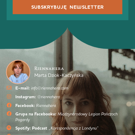
SUBSKRYBUJĘ NEWSLETTER
Riennahera
Marta Dziok-Kaczyńska
E-mail:
info@riennahera.com
Instagram:
@riennahera
Facebook:
Riennahera
Grupa na Facebooku:
Międzynarodowy Legion Pończoch
Pogardy
Spotify: Podcast
„Korespondencja z Londynu”