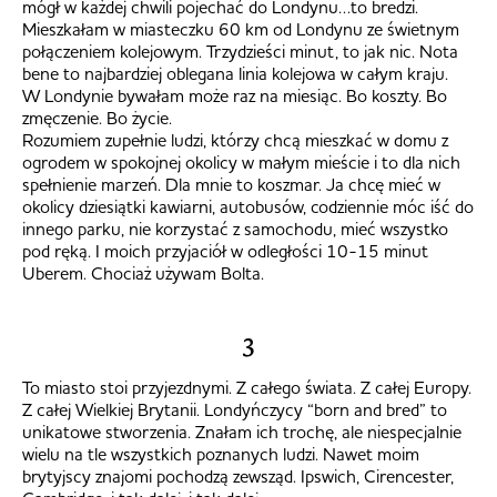
mógł w każdej chwili pojechać do Londynu…to bredzi.
Mieszkałam w miasteczku 60 km od Londynu ze świetnym
połączeniem kolejowym. Trzydzieści minut, to jak nic. Nota
bene to najbardziej oblegana linia kolejowa w całym kraju.
W Londynie bywałam może raz na miesiąc. Bo koszty. Bo
zmęczenie. Bo życie.
Rozumiem zupełnie ludzi, którzy chcą mieszkać w domu z
ogrodem w spokojnej okolicy w małym mieście i to dla nich
spełnienie marzeń. Dla mnie to koszmar. Ja chcę mieć w
okolicy dziesiątki kawiarni, autobusów, codziennie móc iść do
innego parku, nie korzystać z samochodu, mieć wszystko
pod ręką. I moich przyjaciół w odległości 10-15 minut
Uberem. Chociaż używam Bolta.
3
To miasto stoi przyjezdnymi. Z całego świata. Z całej Europy.
Z całej Wielkiej Brytanii. Londyńczycy “born and bred” to
unikatowe stworzenia. Znałam ich trochę, ale niespecjalnie
wielu na tle wszystkich poznanych ludzi. Nawet moim
brytyjscy znajomi pochodzą zewsząd. Ipswich, Cirencester,