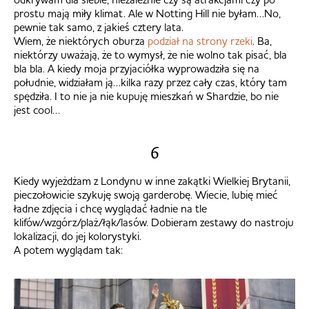
prostu mają miły klimat. Ale w Notting Hill nie byłam…No,
pewnie tak samo, z jakieś cztery lata.
Wiem, że niektórych oburza
podział na strony rzeki
. Ba,
niektórzy uważają, że to wymysł, że nie wolno tak pisać, bla
bla bla. A kiedy moja przyjaciółka wyprowadziła się na
południe, widziałam ją…kilka razy przez cały czas, który tam
spędziła. I to nie ja nie kupuję mieszkań w Shardzie, bo nie
jest cool…
6
Kiedy wyjeżdżam z Londynu w inne zakątki Wielkiej Brytanii,
pieczołowicie szykuję swoją garderobę. Wiecie, lubię mieć
ładne zdjęcia i chcę wyglądać ładnie na tle
klifów/wzgórz/plaż/łąk/lasów. Dobieram zestawy do nastroju
lokalizacji, do jej kolorystyki.
A potem wyglądam tak: