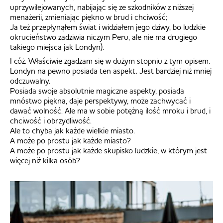
uprzywilejowanych, nabijając się ze szkodników z niższej
menażerii, zmieniając piękno w brud i chciwość;
Ja też przepłynąłem świat i widziałem jego dziwy, bo ludzkie
okrucieństwo zadziwia niczym Peru, ale nie ma drugiego
takiego miejsca jak Londyn).
I cóż. Właściwie zgadzam się w dużym stopniu z tym opisem.
Londyn na pewno posiada ten aspekt. Jest bardziej niż mniej
odczuwalny.
Posiada swoje absolutnie magiczne aspekty, posiada
mnóstwo piękna, daje perspektywy, może zachwycać i
dawać wolność. Ale ma w sobie potężną ilość mroku i brud, i
chciwość i obrzydliwość.
Ale to chyba jak każde wielkie miasto.
A może po prostu jak każde miasto?
A może po prostu jak każde skupisko ludzkie, w którym jest
więcej niż kilka osób?