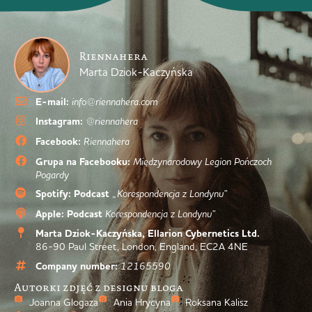
Riennahera
Marta Dziok-Kaczyńska
E-mail:
info@riennahera.com
Instagram:
@riennahera
Facebook:
Riennahera
Grupa na Facebooku:
Międzynarodowy Legion Pończoch
Pogardy
Spotify: Podcast
„Korespondencja z Londynu”
Apple: Podcast
Korespondencja z Londynu”
Marta Dziok-Kaczyńska, Ellarion Cybernetics Ltd.
86-90 Paul Street, London, England, EC2A 4NE
Company number:
12165590
Autorki zdjęć z designu bloga
Joanna Glogaza
Ania Hrycyna
Roksana Kalisz