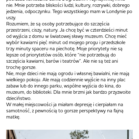
nie. Mnie potrzeba bliskości ludzi, kultury, rozrywki, dobrego
jedzenia, odpoczynku. Tego wszystkiego mam w Londynie po
uszy.
Rozumiem, że są osoby potrzebujące do szczęścia
przestrzeni, ciszy, natury. Ja chcę być w czterdzieści minut
od wyjścia z domu w światowej sławy muzeum. Chcę mieć
wybór kawiarni pięć minut od mojego progu i przedszkole
trzy minuty spaceru na piechotę. Moje priorytety nie są
lepsze od priorytetów osób, które “nie potrzebują do
szczęścia kawiarni, barów i teatrów”. Ale nie są też ani
trochę gorsze.
Nie, moje dzieci nie mają ogrodu i własnej bawialni, nie mają
wielkiego pokoju. Ale mają codziennie wyjście na inny plac
zabaw lub do innego parku, wspólne wyjścia do kina, do
muzeum, do biblioteki. Dla mnie brzmi jak bardzo przyzwoite
dzieciństwo.
W małej miejscowości ja miałam depresję i cierpiałam na
samotność, z pewnością to gorsze perspektywy na fajną
matkę.