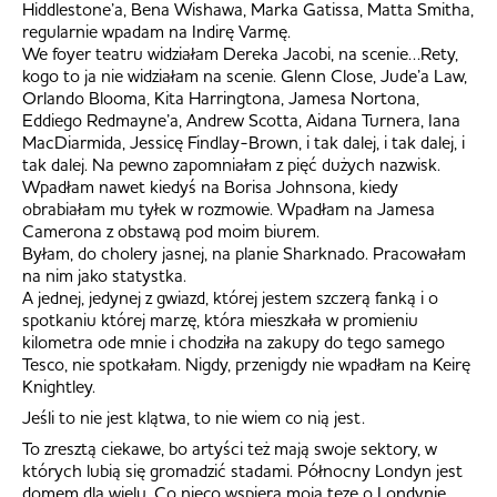
Hiddlestone’a, Bena Wishawa, Marka Gatissa, Matta Smitha,
regularnie wpadam na Indirę Varmę.
We foyer teatru widziałam Dereka Jacobi, na scenie…Rety,
kogo to ja nie widziałam na scenie. Glenn Close, Jude’a Law,
Orlando Blooma, Kita Harringtona, Jamesa Nortona,
Eddiego Redmayne’a, Andrew Scotta, Aidana Turnera, Iana
MacDiarmida, Jessicę Findlay-Brown, i tak dalej, i tak dalej, i
tak dalej. Na pewno zapomniałam z pięć dużych nazwisk.
Wpadłam nawet kiedyś na Borisa Johnsona, kiedy
obrabiałam mu tyłek w rozmowie. Wpadłam na Jamesa
Camerona z obstawą pod moim biurem.
Byłam, do cholery jasnej, na planie Sharknado. Pracowałam
na nim jako statystka.
A jednej, jedynej z gwiazd, której jestem szczerą fanką i o
spotkaniu której marzę, która mieszkała w promieniu
kilometra ode mnie i chodziła na zakupy do tego samego
Tesco, nie spotkałam. Nigdy, przenigdy nie wpadłam na Keirę
Knightley.
Jeśli to nie jest klątwa, to nie wiem co nią jest.
To zresztą ciekawe, bo artyści też mają swoje sektory, w
których lubią się gromadzić stadami. Północny Londyn jest
domem dla wielu. Co nieco wspiera moją tezę o Londynie