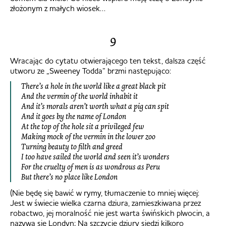
złożonym z małych wiosek…
9
Wracając do cytatu otwierającego ten tekst, dalsza część
utworu ze „Sweeney Todda” brzmi następująco:
There’s a hole in the world like a great black pit
And the vermin of the world inhabit it
And it’s morals aren’t worth what a pig can spit
And it goes by the name of London
At the top of the hole sit a privileged few
Making mock of the vermin in the lower zoo
Turning beauty to filth and greed
I too have sailed the world and seen it’s wonders
For the cruelty of men is as wondrous as Peru
But there’s no place like London
(Nie będę się bawić w rymy, tłumaczenie to mniej więcej:
Jest w świecie wielka czarna dziura, zamieszkiwana przez
robactwo, jej moralność nie jest warta świńskich plwocin, a
nazywa się Londyn; Na szczycie dziury siedzi kilkoro