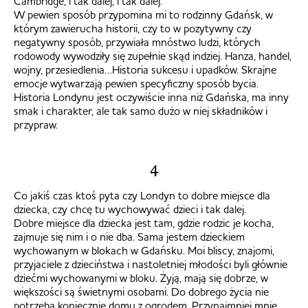
Cambridge, i tak dalej, i tak dalej.
W pewien sposób przypomina mi to rodzinny Gdańsk, w
którym zawierucha historii, czy to w pozytywny czy
negatywny sposób, przywiała mnóstwo ludzi, których
rodowody wywodziły się zupełnie skąd indziej. Hanza, handel,
wojny, przesiedlenia…Historia sukcesu i upadków. Skrajne
emocje wytwarzają pewien specyficzny sposób bycia.
Historia Londynu jest oczywiście inna niż Gdańska, ma inny
smak i charakter, ale tak samo dużo w niej składników i
przypraw.
4
Co jakiś czas ktoś pyta czy Londyn to dobre miejsce dla
dziecka, czy chcę tu wychowywać dzieci i tak dalej.
Dobre miejsce dla dziecka jest tam, gdzie rodzic je kocha,
zajmuje się nim i o nie dba. Sama jestem dzieckiem
wychowanym w blokach w Gdańsku. Moi bliscy, znajomi,
przyjaciele z dzieciństwa i nastoletniej młodości byli głównie
dziećmi wychowanymi w bloku. Żyją, mają się dobrze, w
większości są świetnymi osobami. Do dobrego życia nie
potrzeba koniecznie domu z ogrodem. Przynajmniej mnie