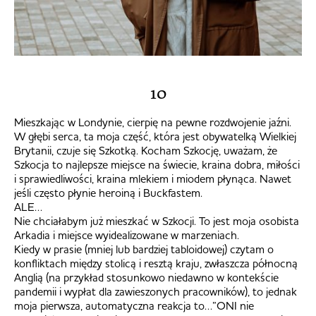
10
Mieszkając w Londynie, cierpię na pewne rozdwojenie jaźni.
W głębi serca, ta moja część, która jest obywatelką Wielkiej
Brytanii, czuje się Szkotką. Kocham Szkocję, uważam, że
Szkocja to najlepsze miejsce na świecie, kraina dobra, miłości
i sprawiedliwości, kraina mlekiem i miodem płynąca. Nawet
jeśli często płynie heroiną i Buckfastem.
ALE…
Nie chciałabym już mieszkać w Szkocji. To jest moja osobista
Arkadia i miejsce wyidealizowane w marzeniach.
Kiedy w prasie (mniej lub bardziej tabloidowej) czytam o
konfliktach między stolicą i resztą kraju, zwłaszcza północną
Anglią (na przykład stosunkowo niedawno w kontekście
pandemii i wypłat dla zawieszonych pracowników), to jednak
moja pierwsza, automatyczna reakcja to…”ONI nie