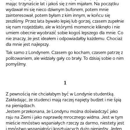
mając trzynaście lat i jakoś się z nim mijałam. Na początku
wydawał mi się nieco dziwnym bufonem, potem mnie
zainteresował, potem byłam z kim innym, w końcu się
zeszliśmy. Przez lata bywało lepiej lub gorzej, czasem zupełnie
się nam rozjeżdżało, ale w którymś momencie kliknęło i nie
umiem obecnie wyobrazić sobie kogoś lepszego dla mnie. Co
nie znaczy, że jest ideałem i odpowiadałby każdemu. Chociaż
dla mnie jest najlepszy.
Tak samo z Londynem. Czasem go kocham, czasem patrzę z
politowaniem, ale widziały gały co brały. To dzisiaj sobie o nim
pomyślmy.
1
Z pewnością nie chciałabym być w Londynie studentką.
Zakładając, że studenci mają raczej napięty budżet i nie śpią
na pieniądzach.
Jestem przekonana, że Londynu można doświadczyć jako
raju na Ziemi i jako naprawdę mrocznego widma. Jest w tym
mieście mnóstwo wspaniałych rzeczy za darmo, niestety jest
i mnóstwo wspaniałości kosztujących dużo pieniędzy. Jeden