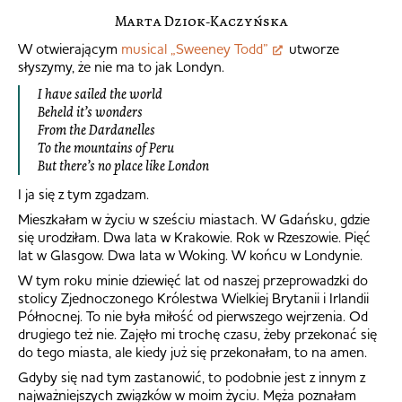
Marta Dziok-Kaczyńska
W otwierającym
musical „Sweeney Todd”
utworze
słyszymy, że nie ma to jak Londyn.
I have sailed the world
Beheld it’s wonders
From the Dardanelles
To the mountains of Peru
But there’s no place like London
I ja się z tym zgadzam.
Mieszkałam w życiu w sześciu miastach. W Gdańsku, gdzie
się urodziłam. Dwa lata w Krakowie. Rok w Rzeszowie. Pięć
lat w Glasgow. Dwa lata w Woking. W końcu w Londynie.
W tym roku minie dziewięć lat od naszej przeprowadzki do
stolicy Zjednoczonego Królestwa Wielkiej Brytanii i Irlandii
Północnej. To nie była miłość od pierwszego wejrzenia. Od
drugiego też nie. Zajęło mi trochę czasu, żeby przekonać się
do tego miasta, ale kiedy już się przekonałam, to na amen.
Gdyby się nad tym zastanowić, to podobnie jest z innym z
najważniejszych związków w moim życiu. Męża poznałam