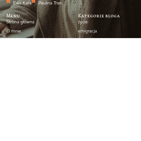
Ewa Kara
Paulina Tran
Menu
Kategorie bloga
Strona główna
życie
O mnie
emigracja
Książki
kulturalnie
Podcast
rodzicielstwo
Blog
styl
Współpracujmy
blogosfera
Newsletter
Kontakt
Archiwum bloga
Polityka prywatności
© 2008–2026 Marta Dziok-Kaczyńska