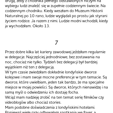
drugą, żeby z chodnika pełnego odstawionych niczym na
wybiegu ludzi znaleźć się w zupełnie codziennym świecie. Na
codziennym chodniku. Kiedy weszłam do Muzeum Historii
Naturalnej po 10 rano, ludzie wyglądali po prostu jak styrani
życiem rodzice. Ja razem z nimi. Ludzie modni wchodzili, kiedy
ja wychodziłam. Około 13.
7
Przez dobre kilka lat kariery zawodowej jeździłam regularnie
w delegacje. Najczęściej jednodniowe, bez zostawania na
noc, chociaż nie tylko. Tydzień bez delegacji był bardziej
wyjątkiem niż ten z delegacją.
W tym czasie zwiedziłam dokładnie londyńskie dworce
kolejowe i mam swoje mocne preferencje w tym temacie. Są
dworce, które uwielbiam, jeden tak bardzo, że ma specjalne
miejsce w mojej powieści. Są dworce, których nienawidzę i na
samą myśl o odwiedzeniu ich dostaję focha.
Wciąż mam nadzieję zrobić na ten temat serię filmików czy
videoblogów albo chociaż stories.
Mam podobne doświadczenia z londyńskimi hotelami.
Ponieważ wiele razy odbywałam spotkania we foyer, a