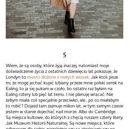
5
Wiem, że są osoby, które żyją inaczej, natomiast moje
doświadczenie życia z ostatnich dziewięciu lat pokazuje, że
Londyn to
miasto złożone z małych wiosek.
Jak ktoś pisze
mi, że mogę jechać kupić lubiany przeze mnie polski serek na
Ealing, to ja się pukam w czoło, bo ostatni raz byłam na
Ealing cztery lub pięć lat temu. I nie planuję wracać. Nie
żebym miała coś specjalnie przeciwko, ale…po co miałabym
to robić? Dojazd tam zajmuje milion lat, w tym samym czasie
jestem w stanie dojechać nad morze. Albo do Cambridge.
Są miejsca kultowe, do których z chęcią ruszam cztery litery.
Jak Muzeum Historii Naturalnej. Są nowe miejsca, które
odkrywam dla siebie, niezależnie czy są atrakcjami czy po