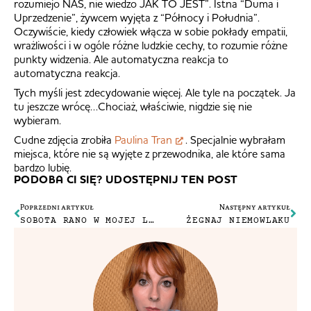
rozumiejo NAS, nie wiedzo JAK TO JEST”. Istna “Duma i
Uprzedzenie”, żywcem wyjęta z “Północy i Południa”.
Oczywiście, kiedy człowiek włącza w sobie pokłady empatii,
wrażliwości i w ogóle różne ludzkie cechy, to rozumie różne
punkty widzenia. Ale automatyczna reakcja to
automatyczna reakcja.
Tych myśli jest zdecydowanie więcej. Ale tyle na początek. Ja
tu jeszcze wrócę…Chociaż, właściwie, nigdzie się nie
wybieram.
Cudne zdjęcia zrobiła
Paulina Tran
. Specjalnie wybrałam
miejsca, które nie są wyjęte z przewodnika, ale które sama
bardzo lubię.
PODOBA CI SIĘ? UDOSTĘPNIJ TEN POST
Poprzedni artykuł
Następny artykuł
SOBOTA RANO W MOJEJ LONDYŃSKIEJ DZIELNICY
ŻEGNAJ NIEMOWLAKU