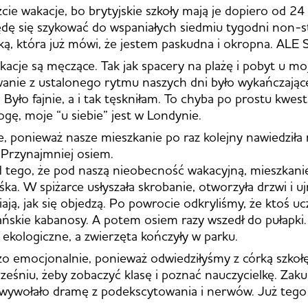
zcie wakacje, bo brytyjskie szkoły mają je dopiero od 24
ędę się szykować do wspaniałych siedmiu tygodni non-s
ą, która już mówi, że jestem paskudna i okropna. ALE
akacje są męczące. Tak jak spacery na plażę i pobyt u m
wanie z ustalonego rytmu naszych dni było wykańczające
Było fajnie, a i tak tęskniłam. To chyba po prostu kwest
ogę, moje “u siebie” jest w Londynie.
e, ponieważ nasze mieszkanie po raz kolejny nawiedziła
 Przynajmniej osiem.
d tego, że pod naszą nieobecność wakacyjną, mieszkani
śka. W spiżarce usłyszała skrobanie, otworzyła drzwi i u
ają, jak się objedzą. Po powrocie odkryliśmy, że ktoś uc
ńskie kabanosy. A potem osiem razy wszedł do pułapki.
ekologiczne, a zwierzęta kończyły w parku.
zo emocjonalnie, ponieważ odwiedziłyśmy z córką szkołę
ześniu, żeby zobaczyć klasę i poznać nauczycielkę. Zaku
wywołało dramę z podekscytowania i nerwów. Już tego 