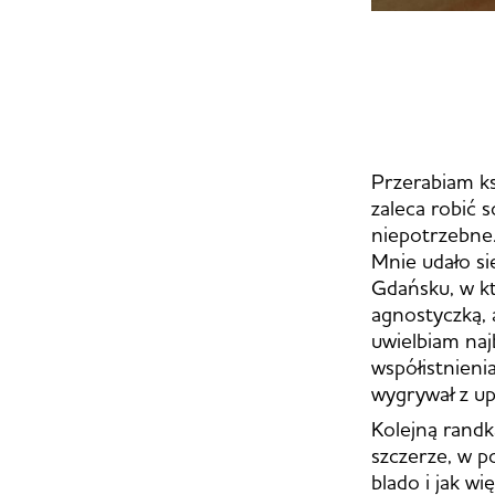
Przerabiam ks
zaleca robić 
niepotrzebne.
Mnie udało si
Gdańsku, w kt
agnostyczką, a
uwielbiam naj
współistnieni
wygrywał z up
Kolejną randk
szczerze, w 
blado i jak w