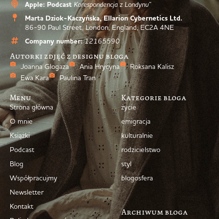
Apple: Podcast
Korespondencja z Londynu”
Marta Dziok-Kaczyńska, Ellarion Cybernetics Ltd.
86-90 Paul Street, London, England, EC2A 4NE
Company number:
12165590
Autorki zdjęć z designu bloga
Joanna Glogaza
Ania Hrycyna
Roksana Kalisz
Ewa Kara
Paulina Tran
Menu
Kategorie bloga
Strona główna
życie
O mnie
emigracja
Książki
kulturalnie
Podcast
rodzicielstwo
Blog
styl
Współpracujmy
blogosfera
Newsletter
Kontakt
Archiwum bloga