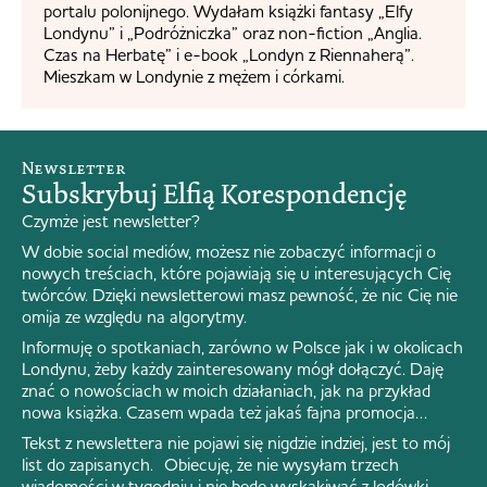
portalu polonijnego. Wydałam książki fantasy „Elfy
Londynu” i „Podróżniczka” oraz non-fiction „Anglia.
Czas na Herbatę” i e-book „Londyn z Riennaherą”.
Mieszkam w Londynie z mężem i córkami.
Newsletter
Subskrybuj Elfią Korespondencję
Czymże jest newsletter?
W dobie social mediów, możesz nie zobaczyć informacji o
nowych treściach, które pojawiają się u interesujących Cię
twórców. Dzięki newsletterowi masz pewność, że nic Cię nie
omija ze względu na algorytmy.
Informuję o spotkaniach, zarówno w Polsce jak i w okolicach
Londynu, żeby każdy zainteresowany mógł dołączyć. Daję
znać o nowościach w moich działaniach, jak na przykład
nowa książka. Czasem wpada też jakaś fajna promocja…
Tekst z newslettera nie pojawi się nigdzie indziej, jest to mój
list do zapisanych. Obiecuję, że nie wysyłam trzech
wiadomości w tygodniu i nie będę wyskakiwać z lodówki.