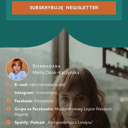
SUBSKRYBUJĘ NEWSLETTER
Riennahera
Marta Dziok-Kaczyńska
E-mail:
info@riennahera.com
Instagram:
@riennahera
Facebook:
Riennahera
Grupa na Facebooku:
Międzynarodowy Legion Pończoch
Pogardy
Spotify: Podcast
„Korespondencja z Londynu”