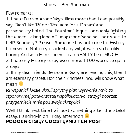
shoes – Ben Sherman
Few remarks:
1. I hate Darren Aronofsky’s films more than I can possibly
say. Didn’t like 'Pi’ nor 'Requiem for a Dream’ and I
passionately hated 'The Fountain’. Inquisitor openly fighting
the queen, taking land off people and 'sending’ their souls to
hell? Seriously? Please…Someone has not done his History
homework. Not only it lacked any wit, it was also terribly
boring. And as a Film student I can REALLY bear MUCH.
2. I hate my History essay even more. 1100 words to go in
2 days.
3. If my dear friends Benzo and Gary are reading this, then I
am eternally grateful for their kindness. You will know what I
mean
(ci wspaniali ludzie uknuli sprytny plan wyrwania mnie ze
szponów mej potworzastej współlokatorko-strzygi poprzez
przygarnięcie mnie pod swoje skrzydła)
Well, I think next time I will post something after the fateful
essay. Handing-in on Friday afternoon
PODOBA CI SIĘ? UDOSTĘPNIJ TEN POST
Poprzedni artykuł
Następny artykuł