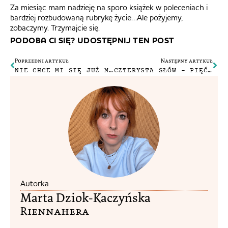
Za miesiąc mam nadzieję na sporo książek w poleceniach i
bardziej rozbudowaną rubrykę życie…Ale pożyjemy,
zobaczymy. Trzymajcie się.
PODOBA CI SIĘ? UDOSTĘPNIJ TEN POST
Poprzedni artykuł
Następny artykuł
NIE CHCE MI SIĘ JUŻ MOWIĆ O DZIECKU
CZTERYSTA SŁÓW – PIĘĆ MIESIĘCY PÓŹNIEJ
Autorka
Marta Dziok-Kaczyńska
Riennahera​