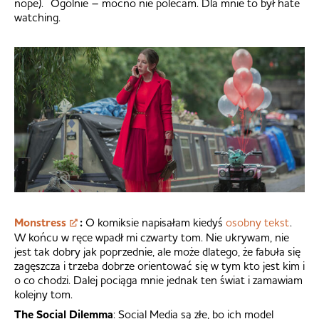
nope). Ogólnie – mocno nie polecam. Dla mnie to był hate
watching.
Monstress
:
O komiksie napisałam kiedyś
osobny tekst
.
W końcu w ręce wpadł mi czwarty tom. Nie ukrywam, nie
jest tak dobry jak poprzednie, ale może dlatego, że fabuła się
zagęszcza i trzeba dobrze orientować się w tym kto jest kim i
o co chodzi. Dalej pociąga mnie jednak ten świat i zamawiam
kolejny tom.
The Social Dilemma
: Social Media są złe, bo ich model