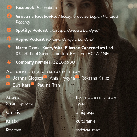
Facebook:
Riennahera
Grupa na Facebooku:
Międzynarodowy Legion Pończoch
Pogardy
Spotify: Podcast
„Korespondencja z Londynu”
Apple: Podcast
Korespondencja z Londynu”
Marta Dziok-Kaczyńska, Ellarion Cybernetics Ltd.
86-90 Paul Street, London, England, EC2A 4NE
Company number:
12165590
Autorki zdjęć z designu bloga
Joanna Glogaza
Ania Hrycyna
Roksana Kalisz
Ewa Kara
Paulina Tran
Menu
Kategorie bloga
Strona główna
życie
O mnie
emigracja
Książki
kulturalnie
Podcast
rodzicielstwo