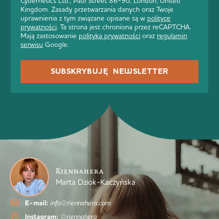
Cybernetics Ltd., Paul Street 86-90, London, United
Kingdom. Zasady przetwarzania danych oraz Twoje
uprawnienia z tym związane opisane są w
polityce
prywatności
. Ta strona jest chroniona przez reCAPTCHA.
Mają zastosowanie
polityka prywatności
oraz
regulamin
serwisu
Google.
SUBSKRYBUJĘ NEWSLETTER
Riennahera
Marta Dziok-Kaczyńska
E-mail:
info@riennahera.com
Instagram:
@riennahera