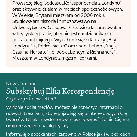
Prowadzę blog, podcast „Korespondencja z Londynu”
oraz aktywnie działam w mediach społecznościowych.
W Wielkiej Brytanii mieszkam od 2006 roku.
Studiowałam historię i filmoznawstwo na
Uniwersytecie w Glasgow. Przez wiele lat pracowałam
w brytyjskiej prasie, obecnie jestem dziennikarką
portalu polonijnego. Wydałam książki fantasy „Elfy
Londynu” i „Podróżniczka” oraz non-fiction „Anglia.
Czas na Herbatę” i e-book „Londyn z Riennaherą”.
Mieszkam w Londynie z mężem i córkami.
Newsletter
Subskrybuj Elfią Korespondencję
Czymże jest newsletter?
W dobie social mediów, możesz nie zobaczyć informacji o
nowych treściach, które pojawiają się u interesujących Cię
twórców. Dzięki newsletterowi masz pewność, że nic Cię nie
omija ze względu na algorytmy.
Informuję o spotkaniach, zarówno w Polsce jak i w okolicach