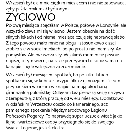
Wrzesień był dla mnie ciężkim miesiącem i nic nie zapowiada,
żeby październik miał być innym.
ŻYCIOWO
Połowę miesiąca spędziłam w Polsce, połowę w Londynie, ale
wszystko zlewa mi się w jedno. Jestem obecnie na dość
silnych lekach i od niemal miesiąca czuję się naprawdę słabo.
Z tego powodu mało mnie na blogu i stosunkowo ciszej
zrobiło się w social mediach, bo po prostu nie mam siły. Ani
pomysłów. Ale zwłaszcza siły. W jakimś momencie pewnie
napiszę o tym więcej, na razie przeżywam to sobie sama na
kanapie i będę wdzięczna za zrozumienie.
Wrzesień był miesiącem spotkań, bo po kilku latach
spotkałam się w końcu z przyjaciółką z gimnazjum i liceum i
przypadkiem wpadłam w knajpie na moją ukochaną
gimnazjalną polonistkę. Odbyłam też pierwszą sesję na żywo
z terapeutką, z którą pracuję od wielu miesięcy. Dodatkowo
w gdańskim Wrzeszczu doszło do kameralnego, acz
pamiętnego spotkania Międzynarodowego Legionu
Pończoch Pogardy. To naprawdę super uczucie widać jakie
fajne i wartościowe osoby przyciągnęło się do swojego
świata. Legionie, jesteś ekstra.