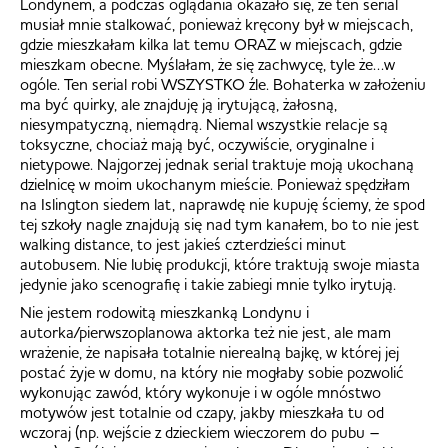
Londynem, a podczas oglądania okazało się, że ten serial
musiał mnie stalkować, ponieważ kręcony był w miejscach,
gdzie mieszkałam kilka lat temu ORAZ w miejscach, gdzie
mieszkam obecne. Myślałam, że się zachwycę, tyle że…w
ogóle. Ten serial robi WSZYSTKO źle. Bohaterka w założeniu
ma być quirky, ale znajduję ją irytującą, żałosną,
niesympatyczną, niemądrą. Niemal wszystkie relacje są
toksyczne, chociaż mają być, oczywiście, oryginalne i
nietypowe. Najgorzej jednak serial traktuje moją ukochaną
dzielnicę w moim ukochanym mieście. Ponieważ spędziłam
na Islington siedem lat, naprawdę nie kupuję ściemy, że spod
tej szkoły nagle znajdują się nad tym kanałem, bo to nie jest
walking distance, to jest jakieś czterdzieści minut
autobusem. Nie lubię produkcji, które traktują swoje miasta
jedynie jako scenografię i takie zabiegi mnie tylko irytują.
Nie jestem rodowitą mieszkanką Londynu i
autorka/pierwszoplanowa aktorka też nie jest, ale mam
wrażenie, że napisała totalnie nierealną bajkę, w której jej
postać żyje w domu, na który nie mogłaby sobie pozwolić
wykonując zawód, który wykonuje i w ogóle mnóstwo
motywów jest totalnie od czapy, jakby mieszkała tu od
wczoraj (np. wejście z dzieckiem wieczorem do pubu –