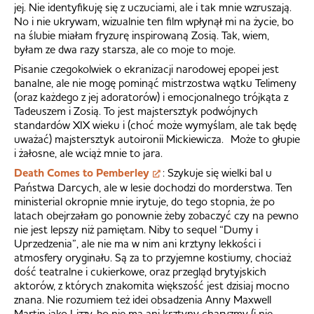
jej. Nie identyfikuję się z uczuciami, ale i tak mnie wzruszają.
No i nie ukrywam, wizualnie ten film wpłynął mi na życie, bo
na ślubie miałam fryzurę inspirowaną Zosią. Tak, wiem,
byłam ze dwa razy starsza, ale co moje to moje.
Pisanie czegokolwiek o ekranizacji narodowej epopei jest
banalne, ale nie mogę pominąć mistrzostwa wątku Telimeny
(oraz każdego z jej adoratorów) i emocjonalnego trójkąta z
Tadeuszem i Zosią. To jest majstersztyk podwójnych
standardów XIX wieku i (choć może wymyślam, ale tak będę
uważać) majstersztyk autoironii Mickiewicza. Może to głupie
i żałosne, ale wciąż mnie to jara.
Death Comes to Pemberley
: Szykuje się wielki bal u
Państwa Darcych, ale w lesie dochodzi do morderstwa. Ten
ministerial okropnie mnie irytuje, do tego stopnia, że po
latach obejrzałam go ponownie żeby zobaczyć czy na pewno
nie jest lepszy niż pamiętam. Niby to sequel “Dumy i
Uprzedzenia”, ale nie ma w nim ani krztyny lekkości i
atmosfery oryginału. Są za to przyjemne kostiumy, chociaż
dość teatralne i cukierkowe, oraz przegląd brytyjskich
aktorów, z których znakomita większość jest dzisiaj mocno
znana. Nie rozumiem też idei obsadzenia Anny Maxwell
Martin jako Lizzy, bo nie ma ani krztyny charyzmy (i nie