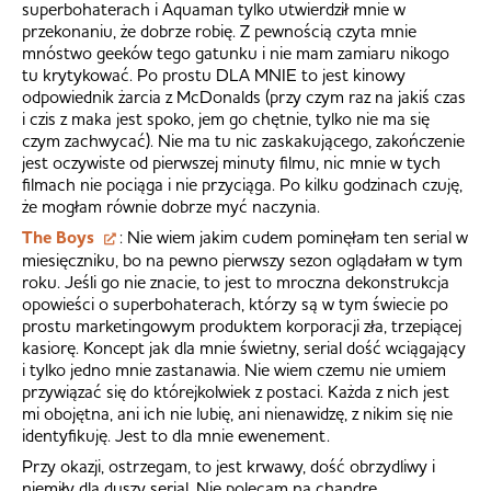
superbohaterach i Aquaman tylko utwierdził mnie w
przekonaniu, że dobrze robię. Z pewnością czyta mnie
mnóstwo geeków tego gatunku i nie mam zamiaru nikogo
tu krytykować. Po prostu DLA MNIE to jest kinowy
odpowiednik żarcia z McDonalds (przy czym raz na jakiś czas
i czis z maka jest spoko, jem go chętnie, tylko nie ma się
czym zachwycać). Nie ma tu nic zaskakującego, zakończenie
jest oczywiste od pierwszej minuty filmu, nic mnie w tych
filmach nie pociąga i nie przyciąga. Po kilku godzinach czuję,
że mogłam równie dobrze myć naczynia.
The Boys
: Nie wiem jakim cudem pominęłam ten serial w
miesięczniku, bo na pewno pierwszy sezon oglądałam w tym
roku. Jeśli go nie znacie, to jest to mroczna dekonstrukcja
opowieści o superbohaterach, którzy są w tym świecie po
prostu marketingowym produktem korporacji zła, trzepiącej
kasiorę. Koncept jak dla mnie świetny, serial dość wciągający
i tylko jedno mnie zastanawia. Nie wiem czemu nie umiem
przywiązać się do którejkolwiek z postaci. Każda z nich jest
mi obojętna, ani ich nie lubię, ani nienawidzę, z nikim się nie
identyfikuję. Jest to dla mnie ewenement.
Przy okazji, ostrzegam, to jest krwawy, dość obrzydliwy i
niemiły dla duszy serial. Nie polecam na chandrę.