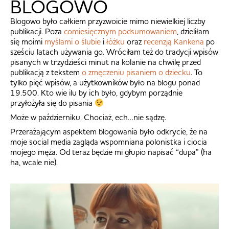
BLOGOWO
Blogowo było całkiem przyzwoicie mimo niewielkiej liczby
publikacji. Poza
comiesięcznym podsumowaniem
, dzieliłam
się moimi
myślami o ślubie
i
łóżku
oraz
recenzją Kankena
po
sześciu latach używania go. Wróciłam też do tradycji wpisów
pisanych w trzydzieści minut na kolanie na chwilę przed
publikacją z tekstem
o zmęczeniu pisaniem o dziecku
. To
tylko pięć wpisów, a użytkowników było na blogu ponad
19.500. Kto wie ilu by ich było, gdybym porządnie
przyłożyła się do pisania
Może w październiku. Chociaż, ech…nie sądzę.
Przerażającym aspektem blogowania było odkrycie, że na
moje social media zagląda wspomniana polonistka i ciocia
mojego męża. Od teraz będzie mi głupio napisać “dupa” (ha
ha, wcale nie).