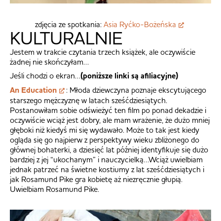
zdjęcia ze spotkania:
Asia Ryćko-Bożeńska
KULTURALNIE
Jestem w trakcie czytania trzech książek, ale oczywiście
żadnej nie skończyłam…
Jeśli chodzi o ekran…
(poniższe linki są afiliacyjne)
An Education
: Młoda dziewczyna poznaje ekscytującego
starszego mężczyznę w latach sześćdziesiątych.
Postanowiłam sobie odświeżyć ten film po ponad dekadzie i
oczywiście wciąż jest dobry, ale mam wrażenie, że dużo mniej
głęboki niż kiedyś mi się wydawało. Może to tak jest kiedy
ogląda się go najpierw z perspektywy wieku zbliżonego do
głównej bohaterki, a dziesięć lat później identyfikuje się dużo
bardziej z jej “ukochanym” i nauczycielką…Wciąż uwielbiam
jednak patrzeć na świetne kostiumy z lat sześćdziesiątych i
jak Rosamund Pike gra kobietę aż niezręcznie głupią.
Uwielbiam Rosamund Pike.