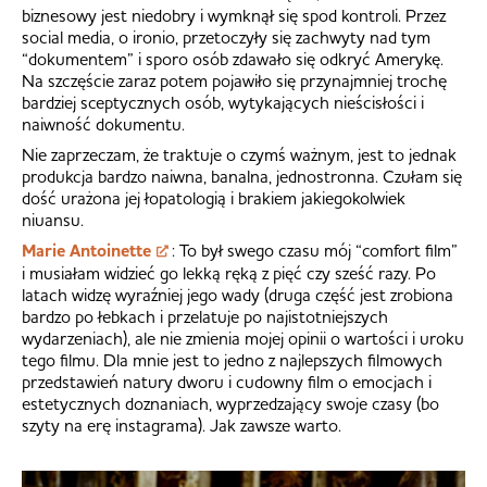
biznesowy jest niedobry i wymknął się spod kontroli. Przez
social media, o ironio, przetoczyły się zachwyty nad tym
“dokumentem” i sporo osób zdawało się odkryć Amerykę.
Na szczęście zaraz potem pojawiło się przynajmniej trochę
bardziej sceptycznych osób, wytykających nieścisłości i
naiwność dokumentu.
Nie zaprzeczam, że traktuje o czymś ważnym, jest to jednak
produkcja bardzo naiwna, banalna, jednostronna. Czułam się
dość urażona jej łopatologią i brakiem jakiegokolwiek
niuansu.
Marie Antoinette
: To był swego czasu mój “comfort film”
i musiałam widzieć go lekką ręką z pięć czy sześć razy. Po
latach widzę wyraźniej jego wady (druga część jest zrobiona
bardzo po łebkach i przelatuje po najistotniejszych
wydarzeniach), ale nie zmienia mojej opinii o wartości i uroku
tego filmu. Dla mnie jest to jedno z najlepszych filmowych
przedstawień natury dworu i cudowny film o emocjach i
estetycznych doznaniach, wyprzedzający swoje czasy (bo
szyty na erę instagrama). Jak zawsze warto.