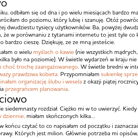
wo
iku, odbiłam się od dna i po wielu miesiącach bardzo m
wróciłam do poziomu, który lubię i szanuję. Otóż powró
j dwudziestu tysięcy użytkowników. Ba, powyżej dwudz
, że w porównaniu z tytanami internetu to jest tyle co k
ego bardzo cieszę. Dziękuję, ze ze mną jesteście.
sałam o wielu
myślach o kawie
(nie wszystkich mądrych,
kilka było na poziomie). W świetle wydarzeń w kraju ni
u choć trochę zaangażowanego
. W świetle bredni w in
 waży prawdziwa kobieta.
Przypomniałam
sukienkę sprze
ałam organizację ślubu i wesela
z okazji piątej roczni
cia
przegrańcem planowania
.
ściowo
e siedemnasty rozdział. Ciężko mi w to uwierzyć. Kied
w dziennie,
miałam skończonych kilka…
w końcu czytać to co napisałam od początku i zaznacza
rawy. Których jest milion. Głównie potrzeba mi opisów, 