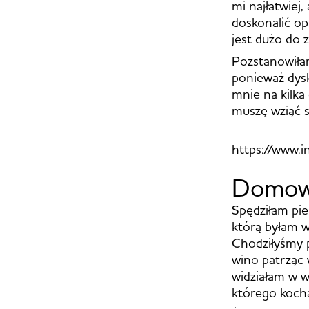
mi najłatwiej
doskonalić op
jest dużo do z
Pozstanowiłam
ponieważ dysk
mnie na kilka
muszę wziąć s
https://www.
Domo
Spędziłam pie
którą byłam w
Chodziłyśmy p
wino patrząc 
widziałam w w
którego kocha