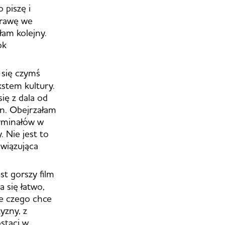
 piszę i
prawę we
łam kolejny.
ok
 się czymś
kstem kultury.
ię z dala od
on. Obejrzałam
ryminałów w
. Nie jest to
owiązująca
st gorszy film
 się łatwo,
ie czego chce
yzny, z
staci w