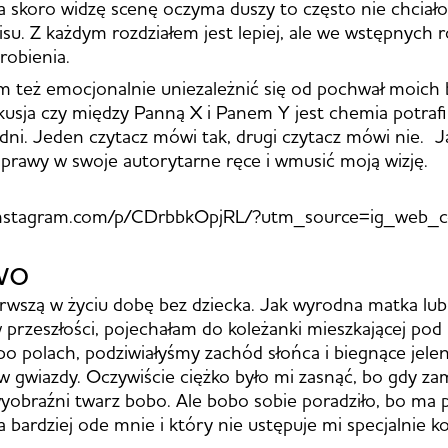
, a skoro widzę scenę oczyma duszy to często nie chciało
isu. Z każdym rozdziałem jest lepiej, ale we wstępnych r
robienia.
 też emocjonalnie uniezależnić się od pochwał moich b
usja czy między Panną X i Panem Y jest chemia potrafi
 dni. Jeden czytacz mówi tak, drugi czytacz mówi nie. J
prawy w swoje autorytarne ręce i wmusić moją wizję.
instagram.com/p/CDrbbkOpjRL/?utm_source=ig_web_c
wo
rwszą w życiu dobę bez dziecka. Jak wyrodna matka lub
 przeszłości, pojechałam do koleżanki mieszkającej po
o polach, podziwiałyśmy zachód słońca i biegnące jelen
w gwiazdy. Oczywiście ciężko było mi zasnąć, bo gdy z
yobraźni twarz bobo. Ale bobo sobie poradziło, bo ma p
 bardziej ode mnie i który nie ustępuje mi specjalnie