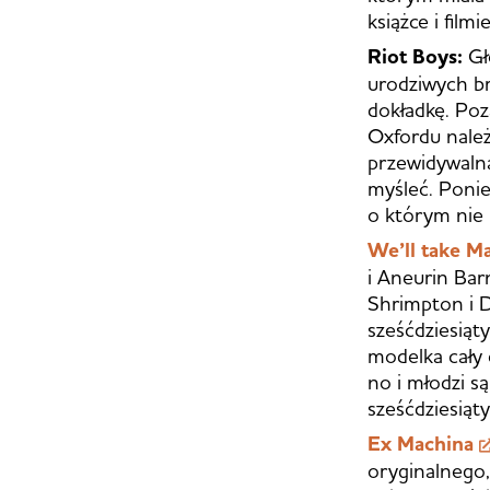
książce i film
Riot Boys:
Gł
urodziwych br
dokładkę. Poz
Oxfordu należ
przewidywalna
myśleć. Ponie
o którym nie 
We’ll take M
i Aneurin Bar
Shrimpton i Da
sześćdziesiąt
modelka cały c
no i młodzi są
sześćdziesiąt
Ex Machina
oryginalnego