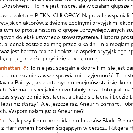
ie „Absolwent”. To nie jest mądre, ale widziałam głupsze r
ówna zaleta – PIĘKNI CHŁOPCY. Naprawdę wspaniali. T
ytyjskich aktorów, z dwiema zdolnymi brytyjskimi akto
a tym to prosta historia o grupie uprzywilejowanych s
ących do ekskluzywnego stowarzyszenia. Historia prost
, a jednak została ze mną przez kilka dni i nie mogłam p
waż jest bardzo realna i pokazuje aspekt brytyjskiego s
będąc jego częścią myśli się trochę mniej.
anhattan
:
To nie jest specjalnie dobry film, ale jest b
nard na ekranie zawsze sprawia mi przyjemność. To hist
vida Baileya, jak z totalnych nołnejmów stali się ikonam
ych. Nie ma tu specjalnie dużo fabuły poza “fotograf ma
zas słyszy, że nie jest ładna, a okaże się ładna i będzie
 lepsi niż starzy”. Ale, jeszcze raz, Aneurin Barnard. I ubr
ych. Wspominałam już o Aneurinie?
:
Najlepszy film o androidach od czasów Blade Runne
, z Harrisonem Fordem ścigającym w deszczu Rutgera H