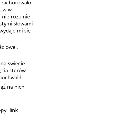
o zachorowało
łów w
e nie rozumie
rostymi słowami
 wydaje mi się
ściowej,
 na świecie.
ęcia sterów
 pochwalił.
iąż na nich
py_link