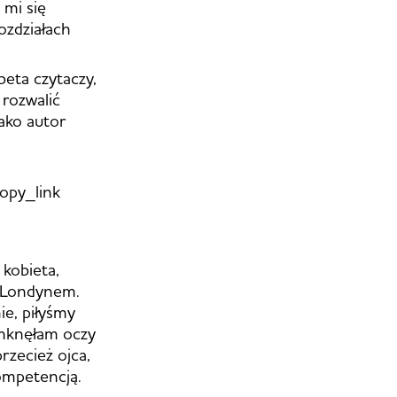
 mi się
ozdziałach
eta czytaczy,
 rozwalić
ako autor
opy_link
 kobieta,
d Londynem.
ie, piłyśmy
amknęłam oczy
rzecież ojca,
 kompetencją.