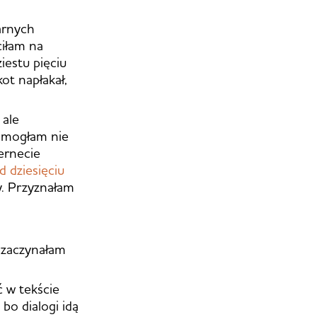
arnych
ciłam na
iestu pięciu
ot napłakał,
 ale
e mogłam nie
ternecie
d dziesięciu
cy. Przyznałam
y zaczynałam
ć w tekście
bo dialogi idą