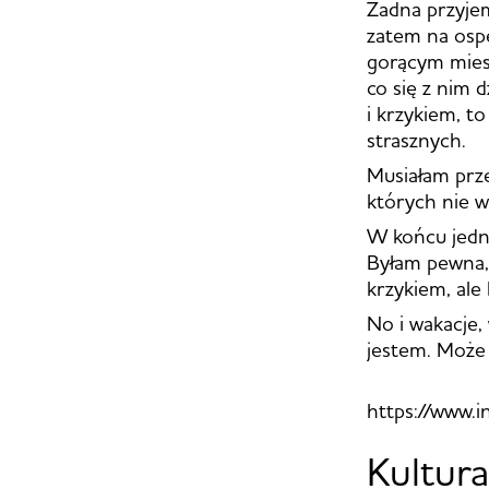
Żadna przyje
zatem na osp
gorącym miesz
co się z nim d
i krzykiem, t
strasznych.
Musiałam prze
których nie w
W końcu jedna
Byłam pewna, 
krzykiem, ale
No i wakacje, 
jestem. Może 
https://www.
Kultura