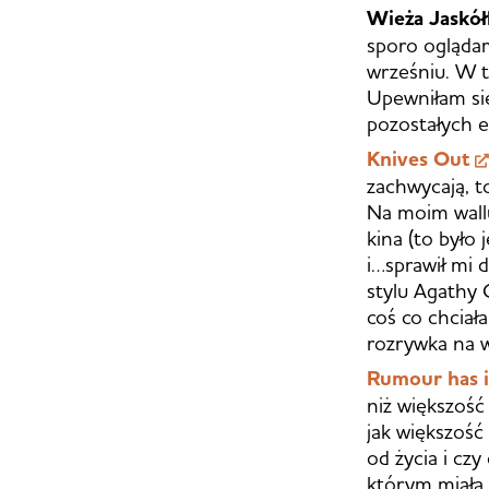
Wieża Jaskół
sporo oglądam
wrześniu. W t
Upewniłam się
pozostałych 
Knives Out
zachwycają, t
Na moim wall
kina (to było
i…sprawił mi 
stylu Agathy 
coś co chciał
rozrywka na 
Rumour has i
niż większość
jak większość
od życia i cz
którym miała 