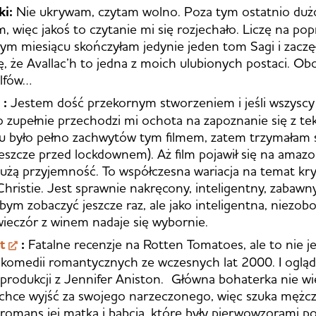
ki:
Nie ukrywam, czytam wolno. Poza tym ostatnio dużo
, więc jakoś to czytanie mi się rozjechało. Liczę na po
ym miesiącu skończyłam jedynie jeden tom Sagi i zaczę
, że Avallac’h to jedna z moich ulubionych postaci. Ob
elfów…
:
Jestem dość przekornym stworzeniem i jeśli wszyscy
o zupełnie przechodzi mi ochota na zapoznanie się z te
u było pełno zachwytów tym filmem, zatem trzymałam s
 jeszcze przed lockdownem). Aż film pojawił się na amaz
dużą przyjemność. To współczesna wariacja na temat k
Christie. Jest sprawnie nakręcony, inteligentny, zabawny
abym zobaczyć jeszcze raz, ale jako inteligentna, niezob
wieczór z winem nadaje się wybornie.
t
:
Fatalne recenzje na Rotten Tomatoes, ale to nie je
 komedii romantycznych ze wczesnych lat 2000. I ogląda
 produkcji z Jennifer Aniston. Główna bohaterka nie w
y chce wyjść za swojego narzeczonego, więc szuka mężcz
romans jej matka i babcia, które były pierwowzorami po