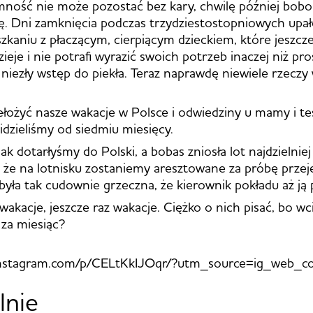
mność nie może pozostać bez kary, chwilę później bob
ę. Dni zamknięcia podczas trzydziestostopniowych upa
kaniu z płaczącym, cierpiącym dzieckiem, które jeszcz
zieje i nie potrafi wyrazić swoich potrzeb inaczej niż p
o niezły wstęp do piekła. Teraz naprawdę niewiele rzeczy
łożyć nasze wakacje w Polsce i odwiedziny u mamy i te
idzieliśmy od siedmiu miesięcy.
k dotarłyśmy do Polski, a bobas zniosła lot najdzielniej
że na lotnisku zostaniemy aresztowane za próbę przej
 była tak cudownie grzeczna, że kierownik pokładu aż ją
wakacje, jeszcze raz wakacje. Ciężko o nich pisać, bo wc
za miesiąc?
instagram.com/p/CELtKkIJOqr/?utm_source=ig_web_co
lnie