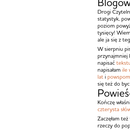
Blogo
Drogi Czyteln
statystyk, po
poziom powyże
tysięcy! Wiem
ale ja się z t
W sierpniu pi
przynajmniej 
napisać
tekst
napisałam
ile
lat
i
powspomin
się też do by
Powie
Kończę właśni
czterysta słó
Zaczęłam też 
rzeczy do pop