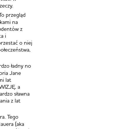
zeczy.
o przegląd
rkami na
tudentów z
a i
rzestać o niej
połeczeństwa,
ardzo ładny no
oria Jane
i lat
 WIZJĘ, a
 bardzo sławna
ania z lat
ra. Tego
auera (aka