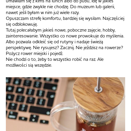
umawiam się z kimś na lunch albo do pubu, idę w jakieś
miejsce, gdzie zwykle nie chodzę. Do muzeum lub galerii,
nawet jeśli byłam w nim już wiele razy.
Opuszczam strefę komfortu, bardziej się wysilam. Najczęściej
się odblokowuję.
Tutaj polecałabym jakieś nowe, poboczne zajęcie, hobby,
zainteresowanie. Wszystko co nowe prowokuje do myślenia.
Albo pozwala odkleić się od rutyny i nadaje świeżą
perspektywę. Nie rysujesz? Zacznij. Nie jeździsz na rowerze?
Pożycz rower miejski i pojedź.
Nie chodzi o to, żeby to wszystko robić na raz. Ale
możliwości sią wszędzie.