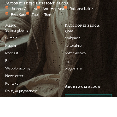
Autorki zdjęć z designu bloga
Joanna Glogaza
Ania Hrycyna
Roksana Kalisz
Ewa Kara
Paulina Tran
Menu
Kategorie bloga
Strona główna
życie
O mnie
emigracja
Książki
kulturalnie
Podcast
rodzicielstwo
Blog
styl
Współpracujmy
blogosfera
Newsletter
Kontakt
Archiwum bloga
Polityka prywatności