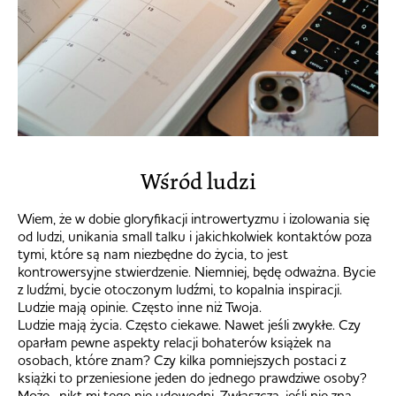
Wśród ludzi
Wiem, że w dobie gloryfikacji introwertyzmu i izolowania się
od ludzi, unikania small talku i jakichkolwiek kontaktów poza
tymi, które są nam niezbędne do życia, to jest
kontrowersyjne stwierdzenie. Niemniej, będę odważna. Bycie
z ludźmi, bycie otoczonym ludźmi, to kopalnia inspiracji.
Ludzie mają opinie. Często inne niż Twoja.
Ludzie mają życia. Często ciekawe. Nawet jeśli zwykłe. Czy
oparłam pewne aspekty relacji bohaterów książek na
osobach, które znam? Czy kilka pomniejszych postaci z
książki to przeniesione jeden do jednego prawdziwe osoby?
Może…nikt mi tego nie udowodni. Zwłaszcza, jeśli nie zna