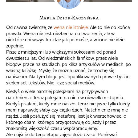
Marta Dziok-Kaczyńska
Od dawna twierdzę, że
wena nie istnieje
. Ale to nie do końca
prawda. Wena nie jest niezbędna do tworzenia, ale w
niektóre dni wszystko idzie jak po maśle, a w inne nie idzie
zupełnie.
Piszę z mniejszymi lub większymi sukcesami od ponad
dwudziestu lat. Od wiedźmińskich fanfików, przez wiele
blogów, prace na studiach, po kilka artykułów w mediach, po
własną książkę. Myślę, że można uznać, że trochę się
napisałam. Na tym blogu jest opublikowanych prawie tysiąc
siedemset tekstów. Nie liczę social mediów.
Kiedyś o wiele bardziej polegałam na przypływach
natchnienia. Teraz polegam na nich w niewielkim stopniu.
Kiedyś pisałam, kiedy mnie naszło, teraz nie piszę tylko kiedy
mam naprawdę słaby czy ciężki dzień. Natchnienie mną nie
rządzi. Jeśli posłużyć się metaforą, jest jak wierzchowiec, o
którego dbam, którego przygotowuję do jazdy i przez
znakomitą większość czasu współpracujemy.
Ale dojście do tego etapu zajęło dużo czasu. Ponieważ