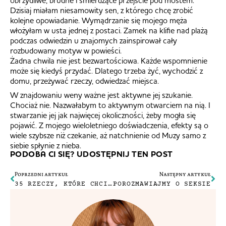
obrzydliwe, brudne i śmierdzące przejście pod mostem.
Dzisiaj miałam niesamowity sen, z którego chcę zrobić
kolejne opowiadanie. Wymądrzanie się mojego męża
włożyłam w usta jednej z postaci. Zamek na klifie nad plażą
podczas odwiedzin u znajomych zainspirował cały
rozbudowany motyw w powieści.
Żadna chwila nie jest bezwartościowa. Każde wspomnienie
może się kiedyś przydać. Dlatego trzeba żyć, wychodzić z
domu, przeżywać rzeczy, odwiedzać miejsca.
W znajdowaniu weny ważne jest aktywne jej szukanie.
Chociaż nie. Nazwałabym to aktywnym otwarciem na nią. I
stwarzanie jej jak najwięcej okoliczności, żeby mogła się
pojawić. Z mojego wieloletniego doświadczenia, efekty są o
wiele szybsze niż czekanie, aż natchnienie od Muzy samo z
siebie spłynie z nieba.
PODOBA CI SIĘ? UDOSTĘPNIJ TEN POST
Poprzedni artykuł
Następny artykuł
35 RZECZY, KTÓRE CHCIAŁABYM JESZCZE W ŻYCIU ZROBIĆ
POROZMAWIAJMY O SEKSIE