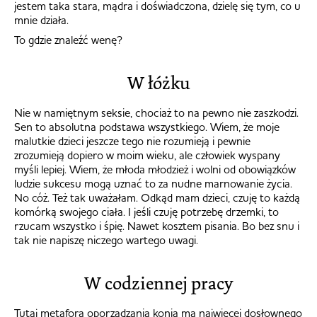
jestem taka stara, mądra i doświadczona, dzielę się tym, co u
mnie działa.
To gdzie znaleźć wenę?
W łóżku
Nie w namiętnym seksie, chociaż to na pewno nie zaszkodzi.
Sen to absolutna podstawa wszystkiego. Wiem, że moje
malutkie dzieci jeszcze tego nie rozumieją i pewnie
zrozumieją dopiero w moim wieku, ale człowiek wyspany
myśli lepiej. Wiem, że młoda młodzież i wolni od obowiązków
ludzie sukcesu mogą uznać to za nudne marnowanie życia.
No cóż. Też tak uważałam. Odkąd mam dzieci, czuję to każdą
komórką swojego ciała. I jeśli czuję potrzebę drzemki, to
rzucam wszystko i śpię. Nawet kosztem pisania. Bo bez snu i
tak nie napiszę niczego wartego uwagi.
W codziennej pracy
Tutaj metafora oporządzania konia ma najwięcej dosłownego