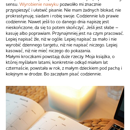
sensu.
Wyrobienie nawyku
pozwoliło mi znacznie
przyspieszyć i ułatwić pisanie. Nie mam żadnych blokad, nie
prokrastynuję, siadam i robię swoje. Codziennie lub prawie
codziennie. Nawet jeśli to co danego dnia napiszę jest
nieskończone, da się to potem skończyć. Jeśli jest słabe –
kasuję albo poprawiam. Przynajmniej jest na czym pracować.
Lepiej napisać źle, niż w ogóle. Lepiej napisać za mało i nie
wyrobić dziennego targetu, niż nie napisać niczego. Lepiej
kasować, niż nie mieć niczego do pokazania.
Małymi kroczkami powstają duże rzeczy. Moja książka, o
której myślałam latami, konkretnie odkąd miałam lat
czternaście, powstała w rok, z małym dzieckiem pod pachą i
kolejnym w drodze. Bo zaczęłam pisać codziennie.