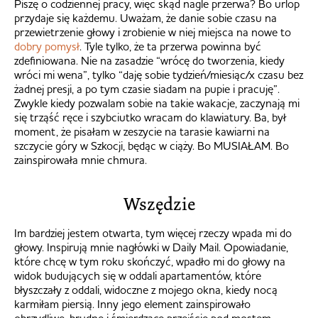
Piszę o codziennej pracy, więc skąd nagle przerwa? Bo urlop
przydaje się każdemu. Uważam, że danie sobie czasu na
przewietrzenie głowy i zrobienie w niej miejsca na nowe to
dobry pomysł
. Tyle tylko, że ta przerwa powinna być
zdefiniowana. Nie na zasadzie “wrócę do tworzenia, kiedy
wróci mi wena”, tylko “daję sobie tydzień/miesiąc/x czasu bez
żadnej presji, a po tym czasie siadam na pupie i pracuję”.
Zwykle kiedy pozwalam sobie na takie wakacje, zaczynają mi
się trząść ręce i szybciutko wracam do klawiatury. Ba, był
moment, że pisałam w zeszycie na tarasie kawiarni na
szczycie góry w Szkocji, będąc w ciąży. Bo MUSIAŁAM. Bo
zainspirowała mnie chmura.
Wszędzie
Im bardziej jestem otwarta, tym więcej rzeczy wpada mi do
głowy. Inspirują mnie nagłówki w Daily Mail. Opowiadanie,
które chcę w tym roku skończyć, wpadło mi do głowy na
widok budujących się w oddali apartamentów, które
błyszczały z oddali, widoczne z mojego okna, kiedy nocą
karmiłam piersią. Inny jego element zainspirowało