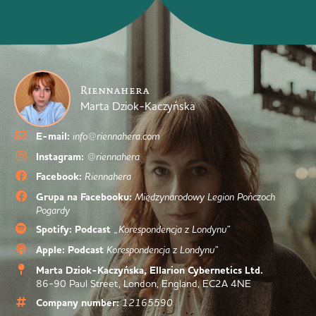
Riennahera
Marta Dziok-Kaczyńska
E-mail:
info@riennahera.com
Instagram:
@riennahera
Facebook:
Riennahera
Grupa na Facebooku:
Międzynarodowy Legion Pończoch
Pogardy
Spotify: Podcast
„Korespondencja z Londynu”
Apple: Podcast
Korespondencja z Londynu”
Marta Dziok-Kaczyńska, Ellarion Cybernetics Ltd.
86-90 Paul Street, London, England, EC2A 4NE
Company number:
12165590