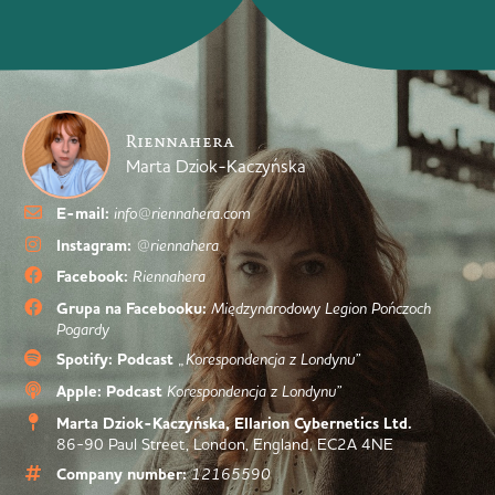
Riennahera
Marta Dziok-Kaczyńska
E-mail:
info@riennahera.com
Instagram:
@riennahera
Facebook:
Riennahera
Grupa na Facebooku:
Międzynarodowy Legion Pończoch
Pogardy
Spotify: Podcast
„Korespondencja z Londynu”
Apple: Podcast
Korespondencja z Londynu”
Marta Dziok-Kaczyńska, Ellarion Cybernetics Ltd.
86-90 Paul Street, London, England, EC2A 4NE
Company number:
12165590