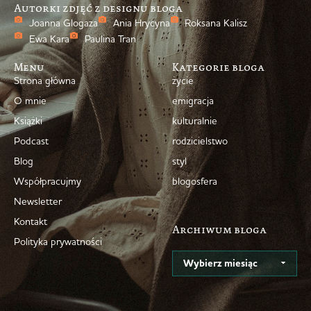
Autorki zdjęć z designu bloga
Joanna Glogaza
Ania Hrycyna
Roksana Kalisz
Ewa Kara
Paulina Tran
Menu
Kategorie bloga
Strona główna
życie
O mnie
emigracja
Książki
kulturalnie
Podcast
rodzicielstwo
Blog
styl
Współpracujmy
blogosfera
Newsletter
Kontakt
Archiwum bloga
Polityka prywatności