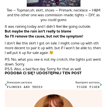
Tee – Topman,sh; skirt, shoes – Primark; necklace – H&M
and the other one was commision-made; tights – DIY, as
you could guess
It was raining today and I didn’t feel like going outside.
But maybe the rain isn’t really to blame
So I’ll remove the cause, but not the symptom!
I don’t like this skirt I got on sale. I might come up with sth
more decent to pair it up with, but if I won’t be able to, then
I will put it up for sale again
P.S. No, what you see is not my crotch, the tights just went
down. Sorry.
P.S.S. Also, a bad face day. Sorry for that as well.
PODOBA CI SIĘ? UDOSTĘPNIJ TEN POST
Poprzedni artykuł
Następny artykuł
FLOWERS AND TREES
TIGER TIGER