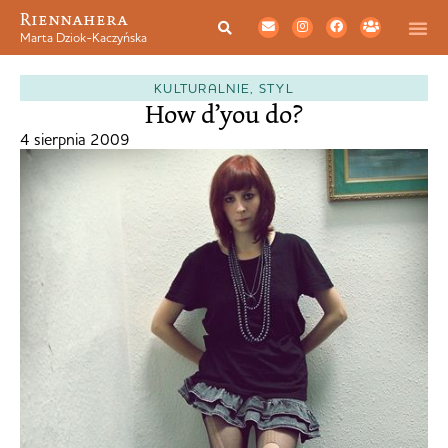
Riennahera
Marta Dziok-Kaczyńska
KULTURALNIE
,
STYL
How d’you do?
4 sierpnia 2009