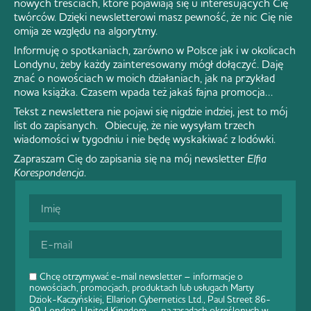
nowych treściach, które pojawiają się u interesujących Cię
twórców. Dzięki newsletterowi masz pewność, że nic Cię nie
omija ze względu na algorytmy.
Informuję o spotkaniach, zarówno w Polsce jak i w okolicach
Londynu, żeby każdy zainteresowany mógł dołączyć. Daję
znać o nowościach w moich działaniach, jak na przykład
nowa książka. Czasem wpada też jakaś fajna promocja…
Tekst z newslettera nie pojawi się nigdzie indziej, jest to mój
list do zapisanych. Obiecuję, że nie wysyłam trzech
wiadomości w tygodniu i nie będę wyskakiwać z lodówki.
Zapraszam Cię do zapisania się na mój newsletter
Elfia
Korespondencja
.
Chcę otrzymywać e-mail newsletter – informacje o
nowościach, promocjach, produktach lub usługach Marty
Dziok-Kaczyńskiej, Ellarion Cybernetics Ltd., Paul Street 86-
90, London, United Kingdom – na zasadach określonych w