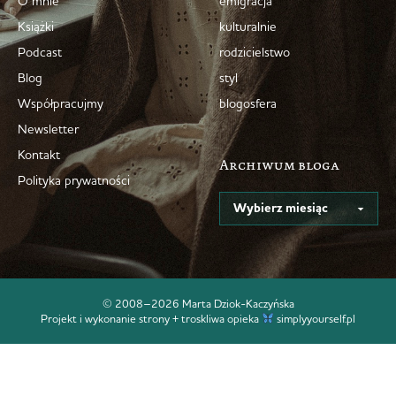
O mnie
emigracja
Książki
kulturalnie
Podcast
rodzicielstwo
Blog
styl
Współpracujmy
blogosfera
Newsletter
Kontakt
Archiwum bloga
Polityka prywatności
© 2008–2026 Marta Dziok-Kaczyńska
Projekt i wykonanie strony + troskliwa opieka
simplyyourself.pl