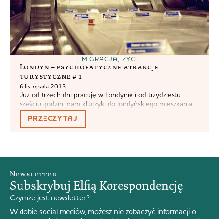
EMIGRACJA
,
ŻYCIE
Londyn – psychopatyczne atrakcje
turystyczne # 1
6 listopada 2013
Już od trzech dni pracuję w Londynie i od trzydziestu
sześciu godzin mam kluczyki do londyńskiego mieszkania.
Jestem więc absolutnym i największym autorytetem w
PRZECZYTAJ
kwestiach wszystkiego co londyńskie, a królowa wydzwania
do mnie wieczorami i pyta jak żyć. Postanowiłam zatem
utworzyć nowy cykl, w którym będę dzielić się z Wami
celnymi spostrzeżeniami na temat wyjątkowych...
Newsletter
Subskrybuj Elfią Korespondencję
Czymże jest newsletter?
W dobie social mediów, możesz nie zobaczyć informacji o