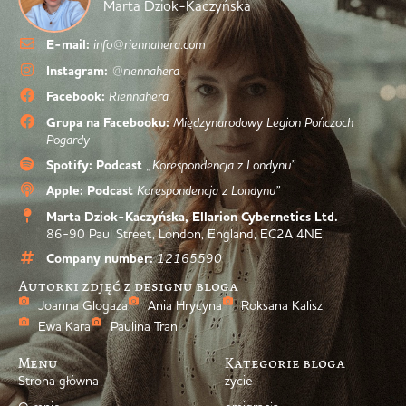
Marta Dziok-Kaczyńska
E-mail:
info@riennahera.com
Instagram:
@riennahera
Facebook:
Riennahera
Grupa na Facebooku:
Międzynarodowy Legion Pończoch
Pogardy
Spotify: Podcast
„Korespondencja z Londynu”
Apple: Podcast
Korespondencja z Londynu”
Marta Dziok-Kaczyńska, Ellarion Cybernetics Ltd.
86-90 Paul Street, London, England, EC2A 4NE
Company number:
12165590
Autorki zdjęć z designu bloga
Joanna Glogaza
Ania Hrycyna
Roksana Kalisz
Ewa Kara
Paulina Tran
Menu
Kategorie bloga
Strona główna
życie