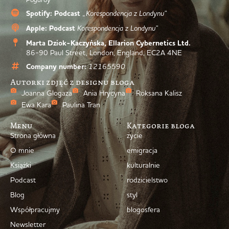
Spotify: Podcast
„Korespondencja z Londynu”
Apple: Podcast
Korespondencja z Londynu”
Marta Dziok-Kaczyńska, Ellarion Cybernetics Ltd.
86-90 Paul Street, London, England, EC2A 4NE
Company number:
12165590
Autorki zdjęć z designu bloga
Joanna Glogaza
Ania Hrycyna
Roksana Kalisz
Ewa Kara
Paulina Tran
Menu
Kategorie bloga
Strona główna
życie
O mnie
emigracja
Książki
kulturalnie
Podcast
rodzicielstwo
Blog
styl
Współpracujmy
blogosfera
Newsletter