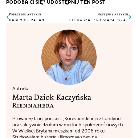
PODOBA CI SIĘ? UDOSTĘPNIJ TEN POST
Poprzedni artykuł
Następny artykuł
HABEMUS PAPAM
PIERWSZA KRUCJATA SZAFIARSKA. VOGUE MIT UNS!
Autorka
Marta Dziok-Kaczyńska
Riennahera​
Prowadzę blog, podcast „Korespondencja z Londynu”
oraz aktywnie działam w mediach społecznościowych.
W Wielkiej Brytanii mieszkam od 2006 roku.
Studiowałam historię i filmoznawstwo na