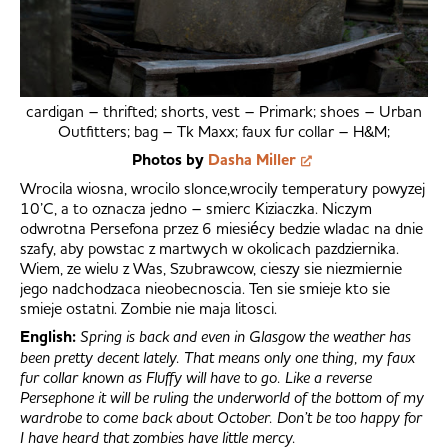
cardigan – thrifted; shorts, vest – Primark; shoes – Urban
Outfitters; bag – Tk Maxx; faux fur collar – H&M;
Photos by
Dasha Miller
Wrocila wiosna, wrocilo slonce,wrocily temperatury powyzej
10’C, a to oznacza jedno – smierc Kiziaczka. Niczym
odwrotna Persefona przez 6 miesiécy bedzie wladac na dnie
szafy, aby powstac z martwych w okolicach pazdziernika.
Wiem, ze wielu z Was, Szubrawcow, cieszy sie niezmiernie
jego nadchodzaca nieobecnoscia. Ten sie smieje kto sie
smieje ostatni. Zombie nie maja litosci.
English:
Spring is back and even in Glasgow the weather has
been pretty decent lately. That means only one thing, my faux
fur collar known as Fluffy will have to go. Like a reverse
Persephone it will be ruling the underworld of the bottom of my
wardrobe to come back about October. Don’t be too happy for
I have heard that zombies have little mercy.