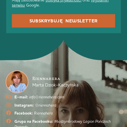
Mają zastosowanie
polityka prywatności
oraz
regulamin
serwisu
Google.
SUBSKRYBUJĘ NEWSLETTER
Riennahera
Marta Dziok-Kaczyńska
E-mail:
info@riennahera.com
Instagram:
@riennahera
Facebook:
Riennahera
Grupa na Facebooku:
Międzynarodowy Legion Pończoch
Pogardy