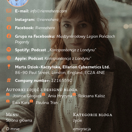
E-mail:
info@riennahera.com
Instagram:
@riennahera
Facebook:
Riennahera
Grupa na Facebooku:
Międzynarodowy Legion Pończoch
Pogardy
Spotify: Podcast
„Korespondencja z Londynu”
Apple: Podcast
Korespondencja z Londynu”
Marta Dziok-Kaczyńska, Ellarion Cybernetics Ltd.
86-90 Paul Street, London, England, EC2A 4NE
Company number:
12165590
Autorki zdjęć z designu bloga
Joanna Glogaza
Ania Hrycyna
Roksana Kalisz
Ewa Kara
Paulina Tran
Menu
Kategorie bloga
Strona główna
życie
O mnie
emigracja