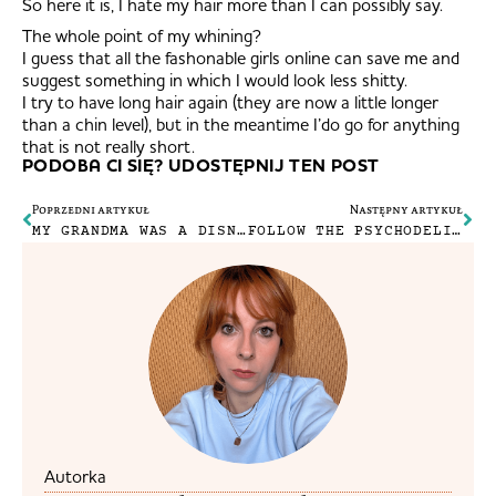
So here it is, I hate my hair more than I can possibly say.
The whole point of my whining?
I guess that all the fashonable girls online can save me and
suggest something in which I would look less shitty.
I try to have long hair again (they are now a little longer
than a chin level), but in the meantime I’do go for anything
that is not really short.
PODOBA CI SIĘ? UDOSTĘPNIJ TEN POST
Poprzedni artykuł
Następny artykuł
MY GRANDMA WAS A DISNEY PRINCESS
FOLLOW THE PSYCHODELIC RABBIT
Autorka