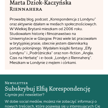
Marta Dziok-Kaczyńska
Riennahera​
Prowadzę blog, podcast „Korespondencja z Londynu”
oraz aktywnie działam w mediach społecznościowych.
W Wielkiej Brytanii mieszkam od 2006 roku.
Studiowałam historię i filmoznawstwo na
Uniwersytecie w Glasgow. Przez wiele lat pracowałam
w brytyjskiej prasie, obecnie jestem dziennikarką
portalu polonijnego. Wydałam książki fantasy „Elfy
Londynu” i „Podróżniczka” oraz non-fiction „Anglia.
Czas na Herbatę” i e-book „Londyn z Riennaherą”.
Mieszkam w Londynie z mężem i córkami.
Newsletter
Subskrybuj Elfią Korespondencję
Czymże jest newsletter?
W dobie social mediów, możesz nie zobaczyć informacji o
nowych treściach, które pojawiają się u interesujących Cię