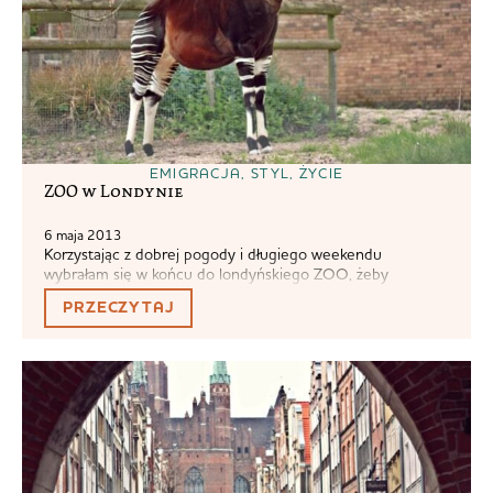
EMIGRACJA
,
STYL
,
ŻYCIE
ZOO w Londynie
6 maja 2013
Korzystając z dobrej pogody i długiego weekendu
wybrałam się w końcu do londyńskiego ZOO, żeby
napatrzeć się na różne kiziaki i inne szkaradztwa. Po
PRZECZYTAJ
zachwytach jakie wcześniej słyszałam spodziewałam się
czegoś niesamowitego, tymczasem było po prostu miło i
kiziacznie. Prawie dla każdego znajdzie się coś miłego, bo
oprócz zwierząt, których można się po ZOO spodziewać...