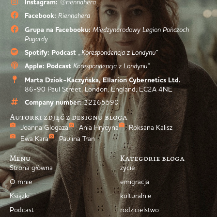
Instagram:
@riennahera
Facebook:
Riennahera
Grupa na Facebooku:
Międzynarodowy Legion Pończoch
Pogardy
Spotify: Podcast
„Korespondencja z Londynu”
Apple: Podcast
Korespondencja z Londynu”
Marta Dziok-Kaczyńska, Ellarion Cybernetics Ltd.
86-90 Paul Street, London, England, EC2A 4NE
Company number:
12165590
Autorki zdjęć z designu bloga
Joanna Glogaza
Ania Hrycyna
Roksana Kalisz
Ewa Kara
Paulina Tran
Menu
Kategorie bloga
Strona główna
życie
O mnie
emigracja
Książki
kulturalnie
Podcast
rodzicielstwo