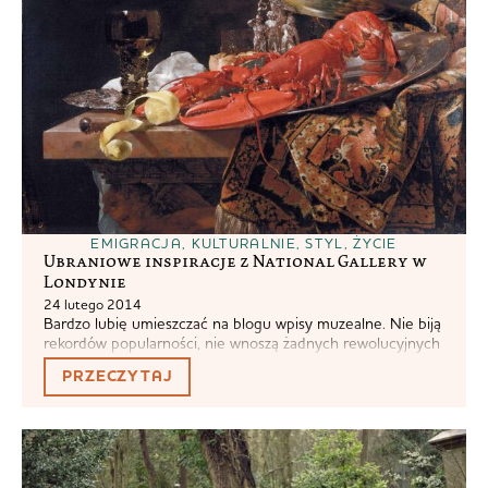
EMIGRACJA
,
KULTURALNIE
,
STYL
,
ŻYCIE
Ubraniowe inspiracje z National Gallery w
Londynie
24 lutego 2014
Bardzo lubię umieszczać na blogu wpisy muzealne. Nie biją
rekordów popularności, nie wnoszą żadnych rewolucyjnych
idei, nie ściągają wejść z wyszukiwarki, ale cieszą moje małe
PRZECZYTAJ
serduszko. Po londyńskiej National Gallery spodziewałam
się bardzo dużo, póki co oczekiwań nie spełniła. Oczywiście
obrazy są mistrzowskie, architektura budynku też robi
wrażenie, ale brakuje mi czegoś z przytupem. Czegoś,...