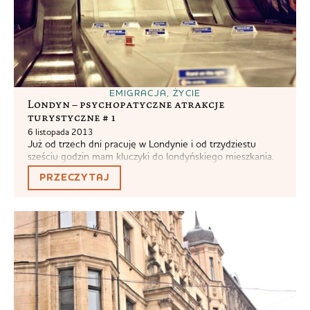
EMIGRACJA
,
ŻYCIE
Londyn – psychopatyczne atrakcje
turystyczne # 1
6 listopada 2013
Już od trzech dni pracuję w Londynie i od trzydziestu
sześciu godzin mam kluczyki do londyńskiego mieszkania.
Jestem więc absolutnym i największym autorytetem w
PRZECZYTAJ
kwestiach wszystkiego co londyńskie, a królowa wydzwania
do mnie wieczorami i pyta jak żyć. Postanowiłam zatem
utworzyć nowy cykl, w którym będę dzielić się z Wami
celnymi spostrzeżeniami na temat wyjątkowych...