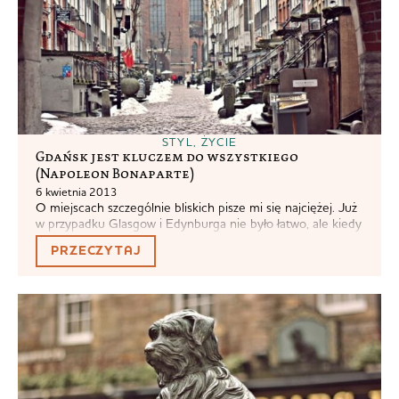
STYL
,
ŻYCIE
Gdańsk jest kluczem do wszystkiego
(Napoleon Bonaparte)
6 kwietnia 2013
O miejscach szczególnie bliskich pisze mi się najciężej. Już
w przypadku Glasgow i Edynburga nie było łatwo, ale kiedy
myślę, co też mam do powiedzenia o moim rodzinnym
PRZECZYTAJ
Gdańsku, to jest tego tyle, że koniec końców w ogóle
trudno mi się wysłowić. Mój Gdańsk jest majestatyczny
niczym Kościół Mariacki i okrutny niczym gdańskie legendy.
Jeśli...