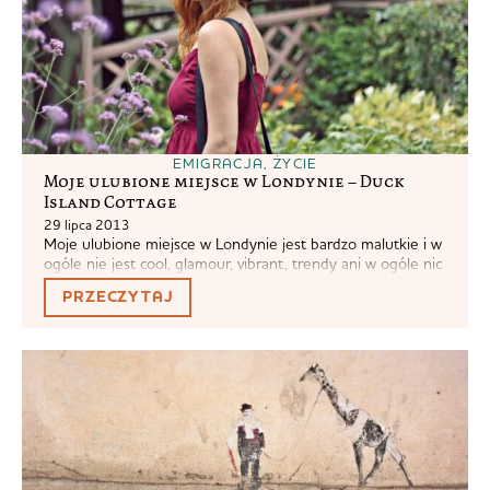
EMIGRACJA
,
ŻYCIE
Moje ulubione miejsce w Londynie – Duck
Island Cottage
29 lipca 2013
Moje ulubione miejsce w Londynie jest bardzo malutkie i w
ogóle nie jest cool, glamour, vibrant, trendy ani w ogóle nic
z tych rzeczy. Jest gęsto zarośnięte i warto uważać, żeby
PRZECZYTAJ
nie wejść w ptasią kupę. Właściwie po raz pierwszy udało
mi się przekroczyć płotek odgradzający moje ulubione
miejsce od świata. Zwykle płotek jest zamknięty,...