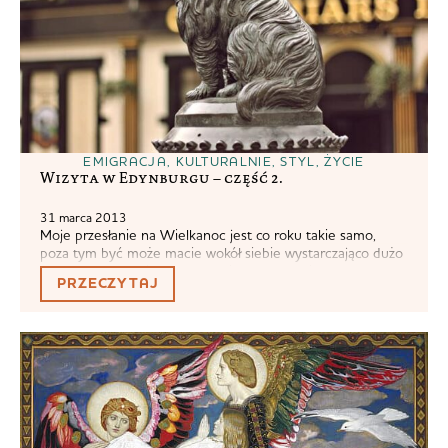
EMIGRACJA
,
KULTURALNIE
,
STYL
,
ŻYCIE
Wizyta w Edynburgu – część 2.
31 marca 2013
Moje przesłanie na Wielkanoc jest co roku takie samo,
poza tym być może macie wokół siebie wystarczająco dużo
kolorowych jajek i przydałaby się Wam odmiana. Zapraszam
PRZECZYTAJ
zatem na kolejną wczesnowiosenną przechadzkę po
Edynburgu. Pierwsza część zdjęć dostępna jest tutaj.
Dostałam od Was trochę zapytań na temat Szkocji,
Edynburga i Glasgow. Jeśli jest coś co chcielibyście...