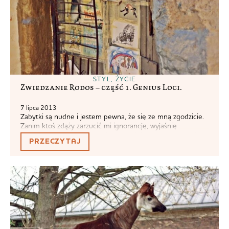
STYL
,
ŻYCIE
Zwiedzanie Rodos – część 1. Genius Loci.
7 lipca 2013
Zabytki są nudne i jestem pewna, że się ze mną zgodzicie.
Zanim ktoś zdąży zarzucić mi ignorancję, wyjaśnię
dokładniej co mam na myśli. Oczywiście warto zobaczyć
PRZECZYTAJ
Notre Dame, Koloseum, Tower, wszelkiego rodzaju zamki,
pałace, kościoły i inne obiekty, które uznajemy za
zabytkowe, ważne, warte uwagi i stanowiące symbol
danego miejsca. Ale to nie Notre Dame,...