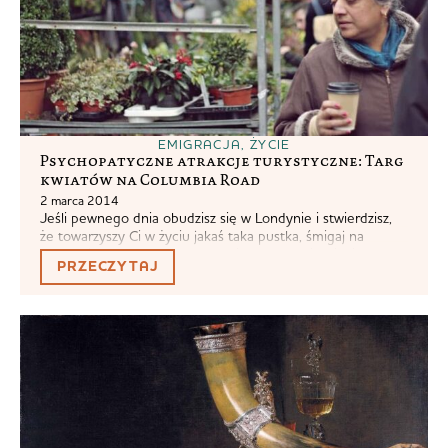
EMIGRACJA
,
ŻYCIE
Psychopatyczne atrakcje turystyczne: Targ
kwiatów na Columbia Road
2 marca 2014
Jeśli pewnego dnia obudzisz się w Londynie i stwierdzisz,
że towarzyszy Ci w życiu jakaś taka pustka, śmigaj na
Columbia Road. Prawdopodobnie brakuje Ci kwiatów. Targ
PRZECZYTAJ
kwiatowy odbywa się w każdą niedzielę i jest na nim
tłoczno niczym w soboty w Primarku na Oxford Street.
Najlepiej wybrać się tam mniej więcej na godzinę przed
zamknięciem,...