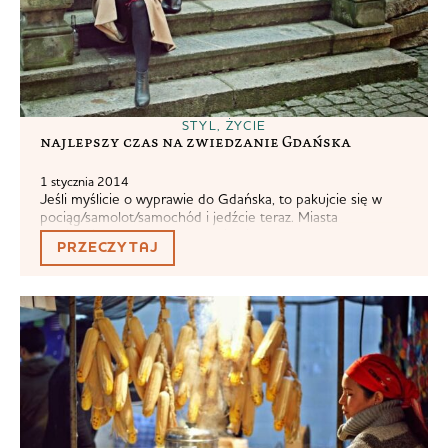
STYL
,
ŻYCIE
najlepszy czas na zwiedzanie Gdańska
1 stycznia 2014
Jeśli myślicie o wyprawie do Gdańska, to pakujcie się w
pociąg/samolot/samochód i jedźcie teraz. Miasta
najpiękniej wyglądają pod koniec i na początku roku. Bez
PRZECZYTAJ
turystów, bez tłumów, z ilością przypadkowych
przechodniów ograniczoną do minimum. Rodzinny Gdańsk
jest w mojej świadomościmroczny i majestatyczny,
oczywistym jest zatem, że najpiękniej mu kiedy się
ściemnia lub w posępny, zachmurzony...