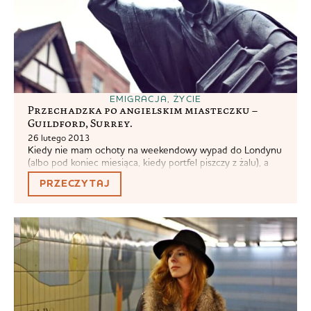
EMIGRACJA
,
ŻYCIE
Przechadzka po angielskim miasteczku –
Guildford, Surrey.
26 lutego 2013
Kiedy nie mam ochoty na weekendowy wypad do Londynu
(albo pod koniec miesiąca, kiedy portfel piszczy z żalu), a
nie mogę już patrzeć na Marsjan, częstym kierunkiem jest
PRZECZYTAJ
Guildford. Jest to największe miasteczko w hrabstwie
Surrey, w którym nie ma żadnego miasta w rozumieniu city
(tytułu nadanego na mocy statutu królewskiego).W UK
potocznie uważa się,...