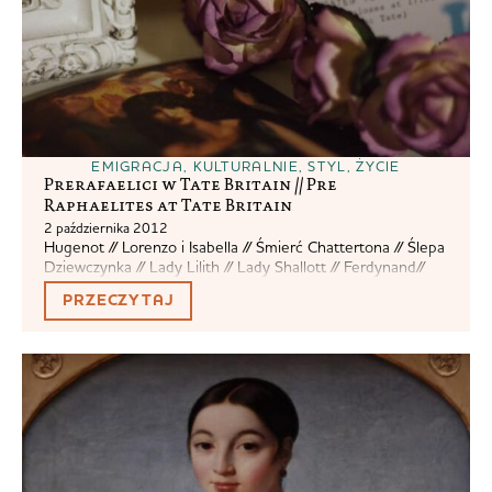
EMIGRACJA
,
KULTURALNIE
,
STYL
,
ŻYCIE
Prerafaelici w Tate Britain // Pre
Raphaelites at Tate Britain
2 października 2012
Hugenot // Lorenzo i Isabella // Śmierć Chattertona // Ślepa
Dziewczynka // Lady Lilith // Lady Shallott // Ferdynand//
Triumf Niewiniątek // Maria Magdalena // Król Cophetua
PRZECZYTAJ
Wszystkie obrazy pochodzą z Wikipedii zgodnie z prawami
autorskimi Jeśli coś może wybić z głowy myśli o zmianie
rudego koloru włosów na inny, to na pewno jest to...