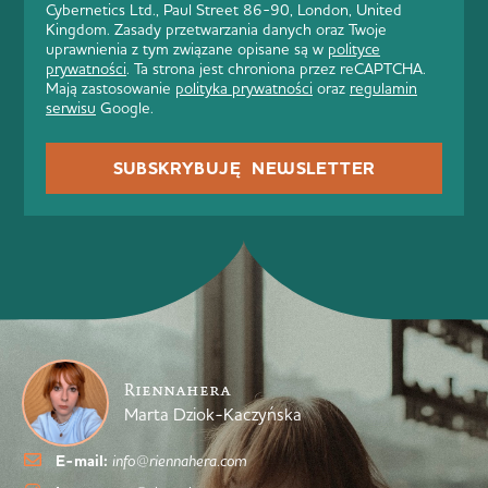
Cybernetics Ltd., Paul Street 86-90, London, United
Kingdom. Zasady przetwarzania danych oraz Twoje
uprawnienia z tym związane opisane są w
polityce
prywatności
. Ta strona jest chroniona przez reCAPTCHA.
Mają zastosowanie
polityka prywatności
oraz
regulamin
serwisu
Google.
SUBSKRYBUJĘ NEWSLETTER
Riennahera
Marta Dziok-Kaczyńska
E-mail:
info@riennahera.com