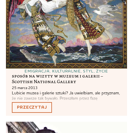
EMIGRACJA
,
KULTURALNIE
,
STYL
,
ŻYCIE
sposób na wizyty w muzeum i galerii –
Scottish National Gallery
25 marca 2013
Lubicie muzea i galerie sztuki? Ja uwielbiam, ale przyznam,
że nie zawsze tak bywało. Przeszłam przez fazę
absolutnego zakochania w wieku pacholęcym, kiedy z
PRZECZYTAJ
jakiegoś powodu każdy eskponat czy obraz wywoływał u
mnie nabożny szacunek i czułam, że nie mogę go ominąć,
bo będzie mu smutno. Potem nadszedł bunt. Bo ile
identycznych średniowiecznych monet czy...