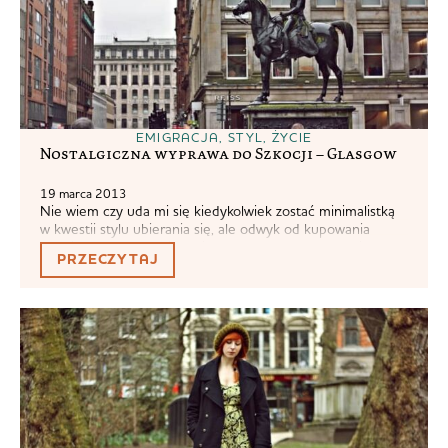
EMIGRACJA
,
STYL
,
ŻYCIE
Nostalgiczna wyprawa do Szkocji – Glasgow
19 marca 2013
Nie wiem czy uda mi się kiedykolwiek zostać minimalistką
w kwestii stylu ubierania się, ale odwyk od kupowania
ubrań skutkuje u mnie ogólnym odwrotem od chęci
PRZECZYTAJ
posiadania. Nie zrozumcie mnie źle, mnóstwo rzeczy mi się
podoba, ale nie oznacza to automatycznie, że chcę to mieć
i jest mi to potrzebne. Doskonale działa metoda na
przetrzymanie....