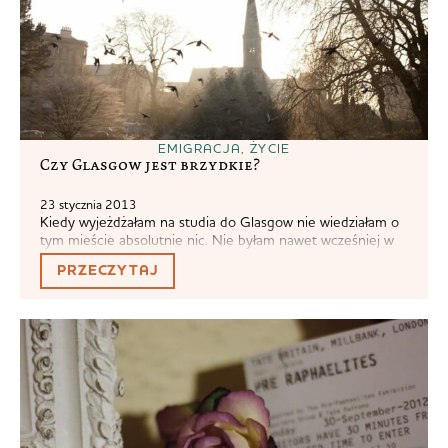
EMIGRACJA
,
ŻYCIE
Czy Glasgow jest brzydkie?
23 stycznia 2013
Kiedy wyjeżdżałam na studia do Glasgow nie wiedziałam o
tym mieście absolutnie nic. Nie byłam nawet wcześniej w
Wielkiej Brytanii. Pełen spontan. Szybko znaleźli się
PRZECZYTAJ
znajomi znajomych, którzy próbowali w trzech zdaniach
streścić mi niuanse życia w Drugim Mieście Imperium (tak,
wiem, że niektórzy uważają, że tytuł ten należy się
Birmingham albo Manchester, ale są...