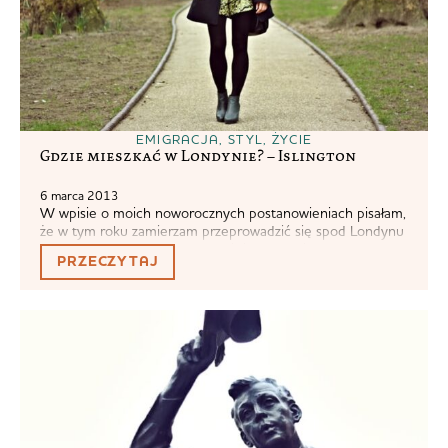
EMIGRACJA
,
STYL
,
ŻYCIE
Gdzie mieszkać w Londynie? – Islington
6 marca 2013
W wpisie o moich noworocznych postanowieniach pisałam,
że w tym roku zamierzam przeprowadzić się spod Londynu
do samego Londynu. Proces póki co przebiega wolno, ale
PRZECZYTAJ
mam jeszcze ponad dziewięć miesięcy, a skoro w takim
czasie można urodzić dziecko, to z pewnością można też
przenieść całe swoje życie o trzydzieści mil.
Przeprowadzałam się w życiu sporo....