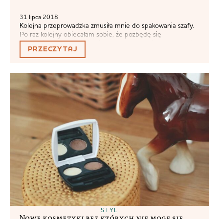
31 lipca 2018
Kolejna przeprowadzka zmusiła mnie do spakowania szafy.
Po raz kolejny obiecałam sobie, że pozbędę się
wszystkiego, co do mnie nie pasuje, wszystkiego czego nie
PRZECZYTAJ
noszę. Co gorsza, zmusiła mnie również do rozpakowania
wszystkiego, co (myślę, że) noszę po rzekomo ostrej
selekcji. Porozwieszałam nawet wszystko kolorami, wciąż
jednak widzę głównie chaos, nie żaden styl… ♦...
STYL
Nowe kosmetyki bez których nie mogę się