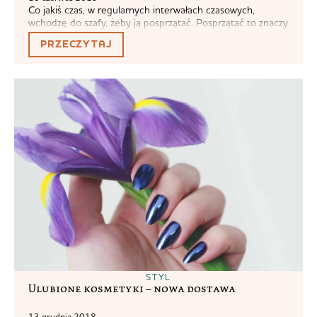
Co jakiś czas, w regularnych interwałach czasowych,
wchodzę do szafy, żeby ją posprzątać. Posprzątać to znaczy
głównie poprzerzucać ubrania z kąta w kąt, spróbować je
PRZECZYTAJ
upchnąć na wieszakach. Uwalnia to zwykle przestrzeń
podłogową, ale nie ogarnia mi życia. Moja szafa jest
obecnie większa niż łazienka w mieszkaniu, w którym się
wychowywałam. Nie, to nie jest...
STYL
Ulubione kosmetyki – nowa dostawa
13 grudnia 2018