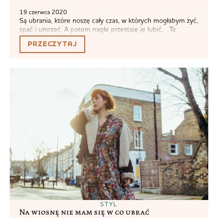
19 czerwca 2020
Są ubrania, które noszę cały czas, w których mogłabym żyć,
spać i umrzeć. A potem nagle przestaję je lubić. Ta
sukienka była najważniejszą rzeczą w mojej szafie w roku
PRZECZYTAJ
2019. Mama przerobiła mi jej dekolt, rozcięła go i wszyła
haftki, dzięki czemu mogłam karmić zawsze i wszędzie. Co
było wspaniałe, ponieważ poza bielizną, nie kupiłam...
STYL
Na wiosnę nie mam się w co ubrać