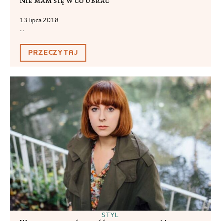
Nie mam się w co ubrać
13 lipca 2018
...
PRZECZYTAJ
STYL